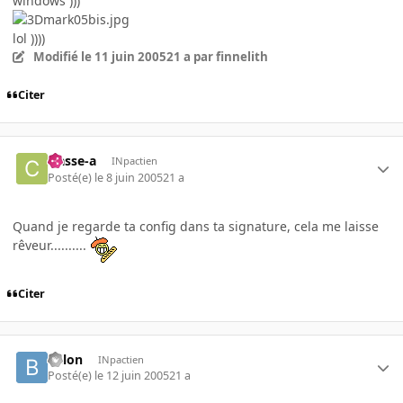
windows )))
lol ))))
Modifié
le 11 juin 2005
21 a
par finnelith
Citer
classe-a
INpactien
Posté(e)
le 8 juin 2005
21 a
Quand je regarde ta config dans ta signature, cela me laisse
rêveur..........
Citer
billon
INpactien
Posté(e)
le 12 juin 2005
21 a