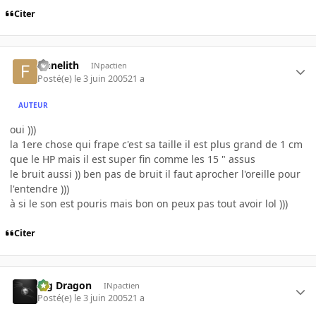
Citer
finnelith
INpactien
Posté(e)
le 3 juin 2005
21 a
AUTEUR
oui )))
la 1ere chose qui frape c'est sa taille il est plus grand de 1 cm
que le HP mais il est super fin comme les 15 " assus
le bruit aussi )) ben pas de bruit il faut aprocher l'oreille pour
l'entendre )))
à si le son est pouris mais bon on peux pas tout avoir lol )))
Citer
Big Dragon
INpactien
Posté(e)
le 3 juin 2005
21 a