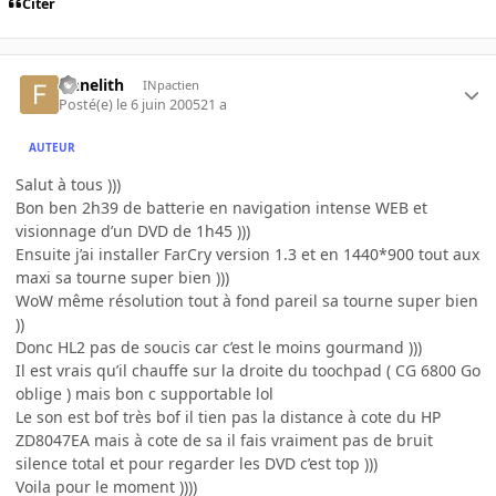
Citer
finnelith
INpactien
Posté(e)
le 6 juin 2005
21 a
AUTEUR
Salut à tous )))
Bon ben 2h39 de batterie en navigation intense WEB et
visionnage d’un DVD de 1h45 )))
Ensuite j’ai installer FarCry version 1.3 et en 1440*900 tout aux
maxi sa tourne super bien )))
WoW même résolution tout à fond pareil sa tourne super bien
))
Donc HL2 pas de soucis car c’est le moins gourmand )))
Il est vrais qu’il chauffe sur la droite du toochpad ( CG 6800 Go
oblige ) mais bon c supportable lol
Le son est bof très bof il tien pas la distance à cote du HP
ZD8047EA mais à cote de sa il fais vraiment pas de bruit
silence total et pour regarder les DVD c’est top )))
Voila pour le moment ))))