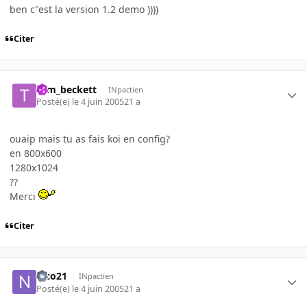
ben c"est la version 1.2 demo ))))
Citer
tom_beckett
INpactien
Posté(e)
le 4 juin 2005
21 a
ouaip mais tu as fais koi en config?
en 800x600
1280x1024
??
Merci
Citer
nico21
INpactien
Posté(e)
le 4 juin 2005
21 a