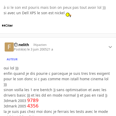
à si le son est pouris mais bon on peux pas tout avoir lol )))
si avec un Dell XPS le son est nickel
Citer
finnelith
INpactien
Posté(e)
le 3 juin 2005
21 a
AUTEUR
oui lol )))
enfin quand je dis pourie c parceque je suis tres tres exigent
pour le son donc si c pas comme mon istall home cinema lol
)))
sinon voilla les 1 ere bentch )) sans optimisation et avec les
drivers basic ))) et les dd en mode normal )) et pas en raid ))
9789
3dmark 2003
4356
3dmark 2005
la je suis pas chez moi donc je ferrais les tests avec le mode