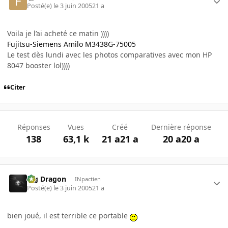
Posté(e)
le 3 juin 2005
21 a
Voila je l’ai acheté ce matin ))))
Fujitsu-Siemens Amilo M3438G-75005
Le test dès lundi avec les photos comparatives avec mon HP
8047 booster lol))))
Citer
Réponses
Vues
Créé
Dernière réponse
138
63,1 k
21 a
21 a
20 a
20 a
Big Dragon
INpactien
Posté(e)
le 3 juin 2005
21 a
bien joué, il est terrible ce portable