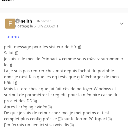
finnelith
INpactien
Posté(e)
le 5 juin 2005
21 a
AUTEUR
petit message pour les visiteur de Hfr )))
Salut )))
Je suis « le mec de Pcinpact » comme vous m’avez surnommer
lol ))
La je suis pas rentrer chez moi depuis l’achat du portable
donc je n’est fais que les qq tests que g télécharger de mon
hôtel ))
Mais la 1ere chose que j’ai fait c’es de nettoyer Windows et
surtout de paramétrer le regedit pour la mémoire cache du
proc et des DD )))
Après le réglage vidéo )))
Dé que je suis de retour chez moi je met photos et test
complet plus config précise )))) sur le forum PC-Inpact )))
J’en ferrais un lien ici si sa vois dis )))