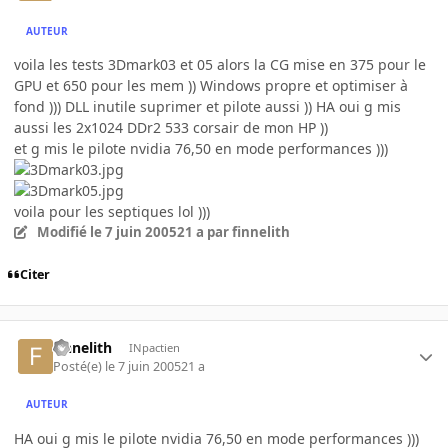
AUTEUR
voila les tests 3Dmark03 et 05 alors la CG mise en 375 pour le
GPU et 650 pour les mem )) Windows propre et optimiser à
fond ))) DLL inutile suprimer et pilote aussi )) HA oui g mis
aussi les 2x1024 DDr2 533 corsair de mon HP ))
et g mis le pilote nvidia 76,50 en mode performances )))
voila pour les septiques lol )))
Modifié
le 7 juin 2005
21 a
par finnelith
Citer
finnelith
INpactien
Posté(e)
le 7 juin 2005
21 a
AUTEUR
HA oui g mis le pilote nvidia 76,50 en mode performances )))