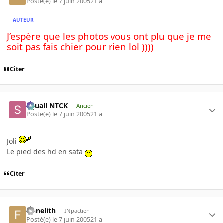
Posté(e)
le 7 juin 2005
21 a
AUTEUR
J’espère que les photos vous ont plu que je me
soit pas fais chier pour rien lol ))))
Citer
Squall NTCK
Ancien
Posté(e)
le 7 juin 2005
21 a
Joli
Le pied des hd en sata
Citer
finnelith
INpactien
Posté(e)
le 7 juin 2005
21 a