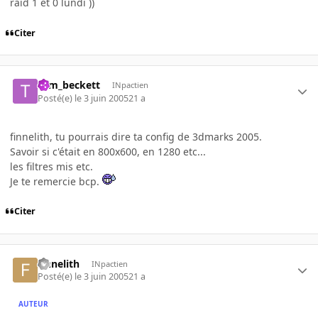
raid 1 et 0 lundi ))
Citer
tom_beckett
INpactien
Posté(e)
le 3 juin 2005
21 a
finnelith, tu pourrais dire ta config de 3dmarks 2005.
Savoir si c'était en 800x600, en 1280 etc...
les filtres mis etc.
Je te remercie bcp.
Citer
finnelith
INpactien
Posté(e)
le 3 juin 2005
21 a
AUTEUR