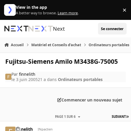
Aller au contenu
View in the app
×
Di
A better way to browse.
Learn more
.
Next
Se connecter
Accueil
Matériel et Conseils d'achat
Ordinateurs portables
Fujitsu-Siemens Amilo M3438G-75005
Par
finnelith
le 3 juin 2005
21 a
dans
Ordinateurs portables
Commencer un nouveau sujet
PAGE 1 SUR 6
SUIVANT
finnelith
INpactien