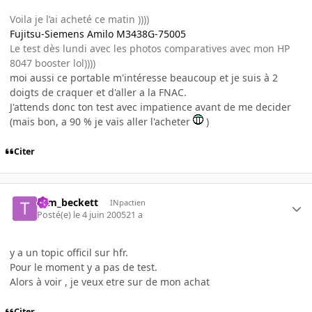
Voila je l’ai acheté ce matin ))))
Fujitsu-Siemens Amilo M3438G-75005
Le test dès lundi avec les photos comparatives avec mon HP
8047 booster lol))))
moi aussi ce portable m'intéresse beaucoup et je suis à 2
doigts de craquer et d'aller a la FNAC.
J'attends donc ton test avec impatience avant de me decider
(mais bon, a 90 % je vais aller l'acheter
)
Citer
tom_beckett
INpactien
Posté(e)
le 4 juin 2005
21 a
y a un topic officil sur hfr.
Pour le moment y a pas de test.
Alors à voir , je veux etre sur de mon achat
Citer