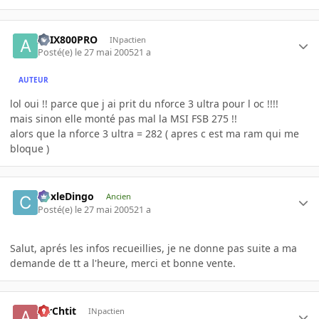
ATIX800PRO
INpactien
Posté(e)
le 27 mai 2005
21 a
AUTEUR
lol oui !! parce que j ai prit du nforce 3 ultra pour l oc !!!!
mais sinon elle monté pas mal la MSI FSB 275 !!
alors que la nforce 3 ultra = 282 ( apres c est ma ram qui me
bloque )
CoxleDingo
Ancien
Posté(e)
le 27 mai 2005
21 a
Salut, aprés les infos recueillies, je ne donne pas suite a ma
demande de tt a l'heure, merci et bonne vente.
AirChtit
INpactien