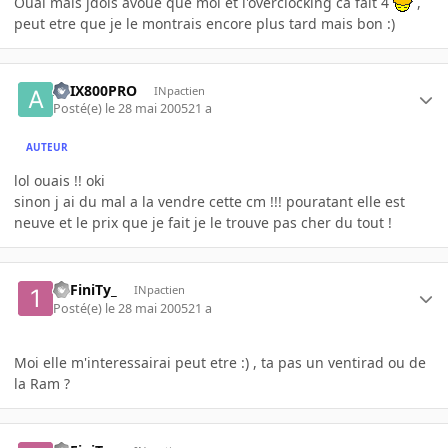
Ouai mais jdois avoué que moi et l'overclocking ca fait 4
,
peut etre que je le montrais encore plus tard mais bon :)
ATIX800PRO
INpactien
Posté(e)
le 28 mai 2005
21 a
AUTEUR
lol ouais !! oki
sinon j ai du mal a la vendre cette cm !!! pouratant elle est
neuve et le prix que je fait je le trouve pas cher du tout !
1nFiniTy_
INpactien
Posté(e)
le 28 mai 2005
21 a
Moi elle m'interessairai peut etre :) , ta pas un ventirad ou de
la Ram ?