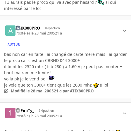
TU aurais pas le proco qui va avec par hasard ?
si oui
interessé par le lot
ATIX800PRO
INpactien
Posté(e)
le 28 mai 2005
21 a
AUTEUR
bas non car en faite j ai changé de carte mere mais j ai garder
le proco car c est un CBBHD 044 3000+
il tient les 2520 mhz ( fsb 280 ) à 1,60 V je peut pas monter +
haut ma ram me limite !!
voila pk je le vend po !
je voie que ton 3000+ tient que les 2000 mhz
!! lol
Modifié
le 28 mai 2005
21 a
par ATIX800PRO
1nFiniTy_
INpactien
Posté(e)
le 28 mai 2005
21 a