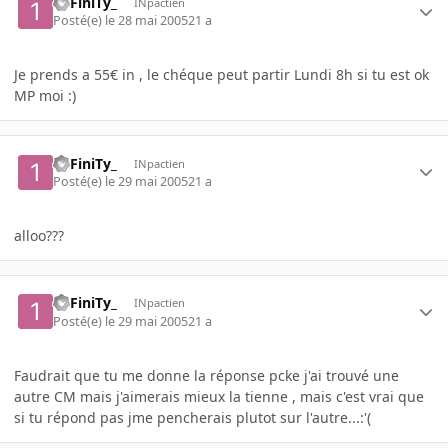
1nFiniTy_
INpactien
Posté(e)
le 28 mai 2005
21 a
Je prends a 55€ in , le chéque peut partir Lundi 8h si tu est ok
MP moi :)
1nFiniTy_
INpactien
Posté(e)
le 29 mai 2005
21 a
alloo???
1nFiniTy_
INpactien
Posté(e)
le 29 mai 2005
21 a
Faudrait que tu me donne la réponse pcke j'ai trouvé une
autre CM mais j'aimerais mieux la tienne , mais c'est vrai que
si tu répond pas jme pencherais plutot sur l'autre...:'(