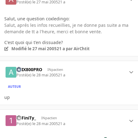
Posté(e)
le 27 mai 2005
21 a
Salut, une question coxledingo:
Salut, aprés les infos recueillies, je ne donne pas suite a ma
demande de tt a l'heure, merci et bonne vente.
C'est quoi qui t'en dissuade?
Modifié
le 27 mai 2005
21 a
par AirChtit
ATIX800PRO
INpactien
Posté(e)
le 28 mai 2005
21 a
AUTEUR
up
1nFiniTy_
INpactien
Posté(e)
le 28 mai 2005
21 a