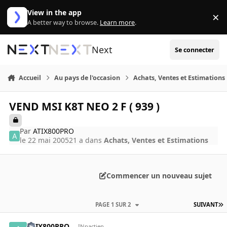
Aller au contenu
View in the app
×
Di
A better way to browse.
Learn more
.
Next
Se connecter
Accueil
Au pays de l'occasion
Achats, Ventes et Estimations
VEND MSI K8T NEO 2 F ( 939 )
Par
ATIX800PRO
le 22 mai 2005
21 a
dans
Achats, Ventes et Estimations
Commencer un nouveau sujet
PAGE 1 SUR 2
SUIVANT
ATIX800PRO
INpactien