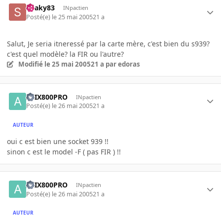
Snaky83
INpactien
Posté(e)
le 25 mai 2005
21 a
Salut, Je seria itneressé par la carte mère, c'est bien du s939?
c'est quel modèle? la FIR ou l'autre?
Modifié
le 25 mai 2005
21 a
par edoras
ATIX800PRO
INpactien
Posté(e)
le 26 mai 2005
21 a
AUTEUR
oui c est bien une socket 939 !!
sinon c est le model -F ( pas FIR ) !!
ATIX800PRO
INpactien
Posté(e)
le 26 mai 2005
21 a
AUTEUR