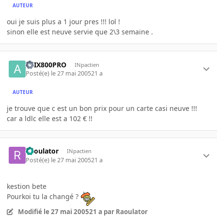
AUTEUR
oui je suis plus a 1 jour pres !!! lol !
sinon elle est neuve servie que 2\3 semaine .
ATIX800PRO
INpactien
Posté(e)
le 27 mai 2005
21 a
AUTEUR
je trouve que c est un bon prix pour un carte casi neuve !!!
car a ldlc elle est a 102 € !!
Raoulator
INpactien
Posté(e)
le 27 mai 2005
21 a
kestion bete
Pourkoi tu la changé ?
Modifié
le 27 mai 2005
21 a
par Raoulator