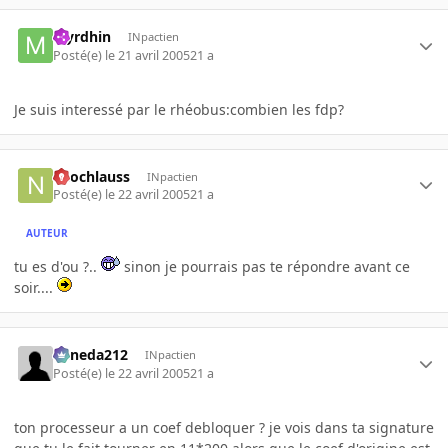
Myrdhin
INpactien
Posté(e)
le 21 avril 2005
21 a
Je suis interessé par le rhéobus:combien les fdp?
neochlauss
INpactien
Posté(e)
le 22 avril 2005
21 a
AUTEUR
tu es d'ou ?..
sinon je pourrais pas te répondre avant ce
soir....
keneda212
INpactien
Posté(e)
le 22 avril 2005
21 a
ton processeur a un coef debloquer ? je vois dans ta signature