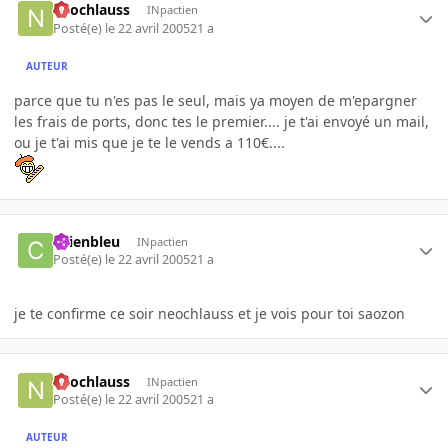
neochlauss
INpactien
Posté(e)
le 22 avril 2005
21 a
AUTEUR
parce que tu n'es pas le seul, mais ya moyen de m'epargner
les frais de ports, donc tes le premier.... je t'ai envoyé un mail,
ou je t'ai mis que je te le vends a 110€....
chienbleu
INpactien
Posté(e)
le 22 avril 2005
21 a
je te confirme ce soir neochlauss et je vois pour toi saozon
neochlauss
INpactien
Posté(e)
le 22 avril 2005
21 a
AUTEUR