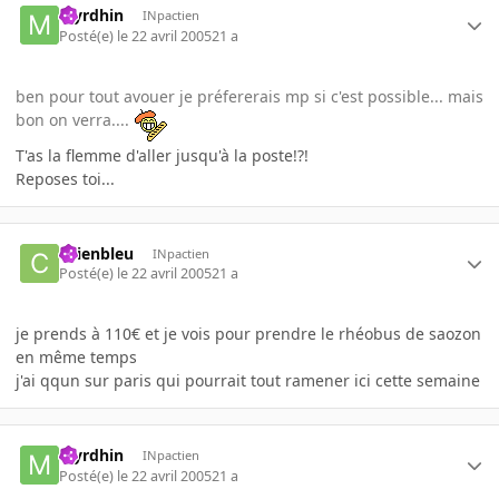
Myrdhin
INpactien
Posté(e)
le 22 avril 2005
21 a
ben pour tout avouer je préfererais mp si c'est possible... mais
bon on verra....
T'as la flemme d'aller jusqu'à la poste!?!
Reposes toi...
chienbleu
INpactien
Posté(e)
le 22 avril 2005
21 a
je prends à 110€ et je vois pour prendre le rhéobus de saozon
en même temps
j'ai qqun sur paris qui pourrait tout ramener ici cette semaine
Myrdhin
INpactien
Posté(e)
le 22 avril 2005
21 a