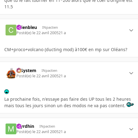
que tu le fait tourner en 11*200 alors que le coef d'origine est
11.5
chienbleu
INpactien
Posté(e)
le 22 avril 2005
21 a
CM+proco+volcano (ducting mod) à100€ en mp sur Oléans?
X-System
INpactien
Posté(e)
le 22 avril 2005
21 a
La prochaine fois, n'essaye pas faire des UP tous les 2 heures
mais tous les jours sinon un des modos ne va pas content.
Myrdhin
INpactien
Posté(e)
le 22 avril 2005
21 a