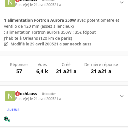
Posté(e)
le 21 avril 2005
21 a
1 alimentation Fortron Aurora 350W
avec potentiometre et
ventilo de 120 mm (assez silencieux)
: alimentation Fortron aurora 350W : 35€ fdpout
J'habite à Orleans (120 km de paris)
Modifié
le 29 avril 2005
21 a
par neochlauss
Réponses
Vues
Créé
Dernière réponse
57
6,4 k
21 a
21 a
21 a
21 a
neochlauss
INpactien
Posté(e)
le 21 avril 2005
21 a
AUTEUR