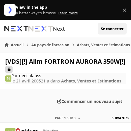
Aller au contenu
View in the app
×
Di
A better way to browse.
Learn more
.
Next
Se connecter
Accueil
Au pays de l'occasion
Achats, Ventes et Estimations
[VDS][!] Alim FORTRON AURORA 350W[!]
Par
neochlauss
le 21 avril 2005
21 a
dans
Achats, Ventes et Estimations
Commencer un nouveau sujet
PAGE 1 SUR 3
SUIVANT
neochlauss
INpactien