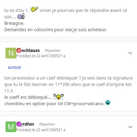
tu es d'ou ?..
sinon je pourrais pas te répondre avant ce
soir....
Bretagne.
Demandes en colissimo pour voir,je suis acheteur.
neochlauss
INpactien
Posté(e)
le 22 avril 2005
21 a
AUTEUR
ton processeur a un coef debloquer ? je vois dans ta signature
que tu le fait tourner en 11*200 alors que le coef d'origine est
11.5
le coeff est débloqué....
chienbleu en option pour lot CM+proco+volcano.
Myrdhin
INpactien
Posté(e)
le 22 avril 2005
21 a