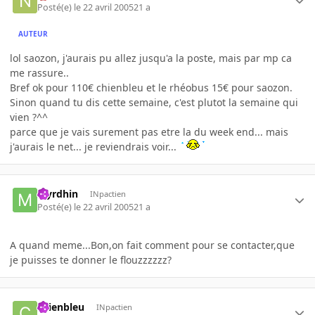
Posté(e)
le 22 avril 2005
21 a
AUTEUR
lol saozon, j'aurais pu allez jusqu'a la poste, mais par mp ca
me rassure..
Bref ok pour 110€ chienbleu et le rhéobus 15€ pour saozon.
Sinon quand tu dis cette semaine, c'est plutot la semaine qui
vien ?^^
parce que je vais surement pas etre la du week end... mais
j'aurais le net... je reviendrais voir...
Myrdhin
INpactien
Posté(e)
le 22 avril 2005
21 a
A quand meme...Bon,on fait comment pour se contacter,que
je puisses te donner le flouzzzzzz?
chienbleu
INpactien