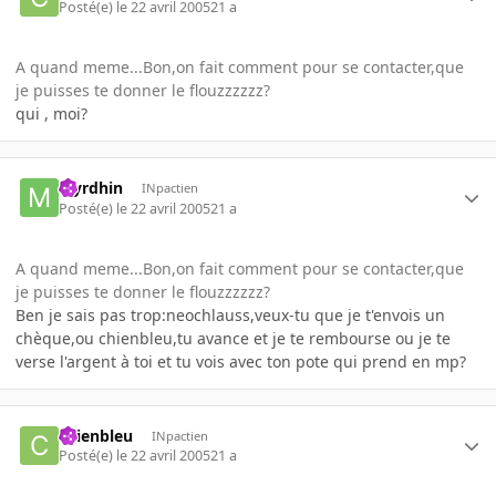
Posté(e)
le 22 avril 2005
21 a
A quand meme...Bon,on fait comment pour se contacter,que
je puisses te donner le flouzzzzzz?
qui , moi?
Myrdhin
INpactien
Posté(e)
le 22 avril 2005
21 a
A quand meme...Bon,on fait comment pour se contacter,que
je puisses te donner le flouzzzzzz?
Ben je sais pas trop:neochlauss,veux-tu que je t'envois un
chèque,ou chienbleu,tu avance et je te rembourse ou je te
verse l'argent à toi et tu vois avec ton pote qui prend en mp?
chienbleu
INpactien
Posté(e)
le 22 avril 2005
21 a