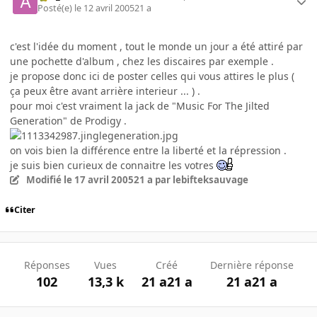
Posté(e)
le 12 avril 2005
21 a
c'est l'idée du moment , tout le monde un jour a été attiré par
une pochette d'album , chez les discaires par exemple .
je propose donc ici de poster celles qui vous attires le plus (
ça peux être avant arrière interieur ... ) .
pour moi c'est vraiment la jack de "Music For The Jilted
Generation" de Prodigy .
on vois bien la différence entre la liberté et la répression .
je suis bien curieux de connaitre les votres
Modifié
le 17 avril 2005
21 a
par lebifteksauvage
Citer
Réponses
Vues
Créé
Dernière réponse
102
13,3 k
21 a
21 a
21 a
21 a