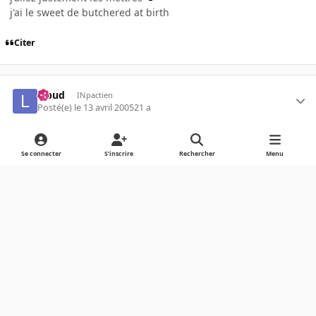
j'ai le sweet de butchered at birth
Citer
lebud
INpactien
Posté(e)
le 13 avril 2005
21 a
Ca aurait pas plutôt sa place dans "les plus belles femmes du
Se connecter
S’inscrire
Rechercher
Menu
monde" ca?
Modifié
le 13 avril 2005
21 a
par lebud
Citer
ano_635029097433538758
INpactien
Posté(e)
le 13 avril 2005
21 a
AUTEUR