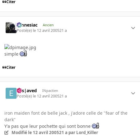
Citer
Amnesiac
Ancien
Posté(e)
le 12 avril 2005
21 a
simple
Citer
Ens|aved
INpactien
Posté(e)
le 12 avril 2005
21 a
iron maiden font de belle jack , j'adore celle de "fear of the
dark"
Y'a pas que leur pochette qui sont bonne
Modifié
le 12 avril 2005
21 a
par Lord_Killer