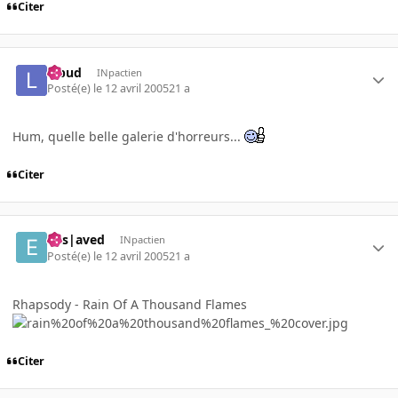
Citer
lebud
INpactien
Posté(e)
le 12 avril 2005
21 a
Hum, quelle belle galerie d'horreurs...
Citer
Ens|aved
INpactien
Posté(e)
le 12 avril 2005
21 a
Rhapsody - Rain Of A Thousand Flames
Citer