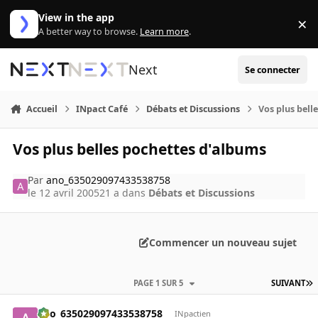
Aller au contenu
View in the app
×
Di
A better way to browse.
Learn more
.
Next
Se connecter
Accueil
INpact Café
Débats et Discussions
Vos plus bell
Vos plus belles pochettes d'albums
Par
ano_635029097433538758
le 12 avril 2005
21 a
dans
Débats et Discussions
Commencer un nouveau sujet
PAGE 1 SUR 5
SUIVANT
ano_635029097433538758
INpactien