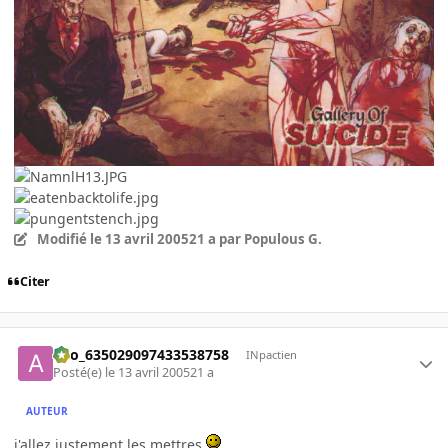
Modifié
le 13 avril 2005
21 a
par Populous G.
Citer
ano_635029097433538758
INpactien
Posté(e)
le 13 avril 2005
21 a
AUTEUR
j'allez justement les mettres