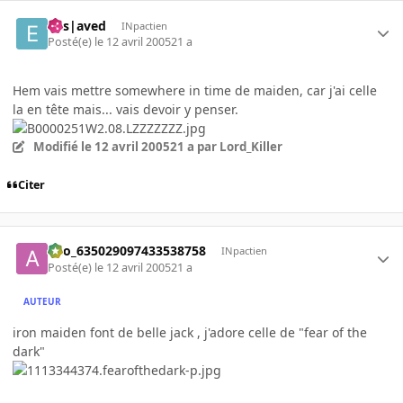
Ens|aved
INpactien
Posté(e)
le 12 avril 2005
21 a
Hem vais mettre somewhere in time de maiden, car j'ai celle
la en tête mais... vais devoir y penser.
Modifié
le 12 avril 2005
21 a
par Lord_Killer
Citer
ano_635029097433538758
INpactien
Posté(e)
le 12 avril 2005
21 a
AUTEUR
iron maiden font de belle jack , j'adore celle de "fear of the
dark"