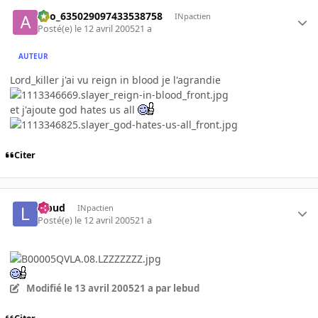
ano_635029097433538758
INpactien
Posté(e)
le 12 avril 2005
21 a
AUTEUR
Lord_killer j'ai vu reign in blood je l'agrandie
et j'ajoute god hates us all
Citer
lebud
INpactien
Posté(e)
le 12 avril 2005
21 a
Modifié
le 13 avril 2005
21 a
par lebud