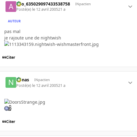
ano_635029097433538758
INpactien
Posté(e)
le 12 avril 2005
21 a
AUTEUR
pas mal
je rajoute une de nightwish
Citer
nonas
INpactien
Posté(e)
le 12 avril 2005
21 a
Citer