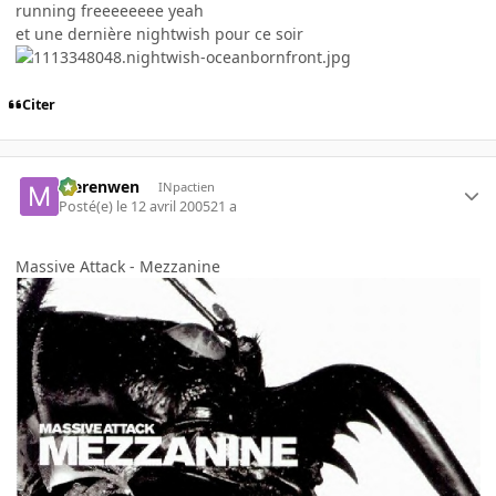
running freeeeeeee yeah
et une dernière nightwish pour ce soir
Citer
Merenwen
INpactien
Posté(e)
le 12 avril 2005
21 a
Massive Attack - Mezzanine