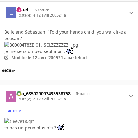
lebud
INpactien
Posté(e)
le 12 avril 2005
21 a
Belle and Sebastian: "Fold your hands child, you walk like a
peasant"
Je me sens un peu seul moi...
Modifié
le 12 avril 2005
21 a
par lebud
Citer
ano_635029097433538758
INpactien
Posté(e)
le 12 avril 2005
21 a
AUTEUR
ta pas un peux plus p'ti ?