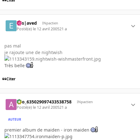
Citer
Ens|aved
INpactien
Posté(e)
le 12 avril 2005
21 a
pas mal
je rajoute une de nightwish
Très belle
Citer
ano_635029097433538758
INpactien
Posté(e)
le 12 avril 2005
21 a
AUTEUR
premier album de maiden - iron maiden