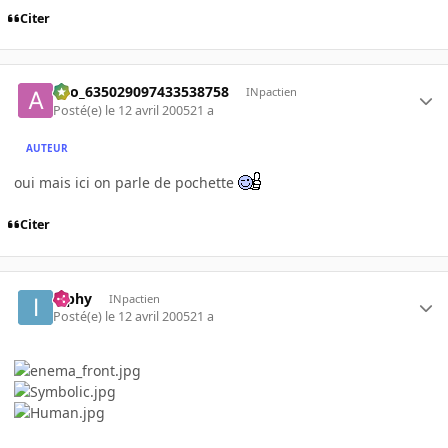
Citer
ano_635029097433538758
INpactien
Posté(e)
le 12 avril 2005
21 a
AUTEUR
oui mais ici on parle de pochette
Citer
ipphy
INpactien
Posté(e)
le 12 avril 2005
21 a