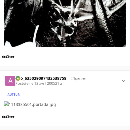
Citer
ano_635029097433538758
INpactien
Posté(e)
le 13 avril 2005
21 a
AUTEUR
Citer