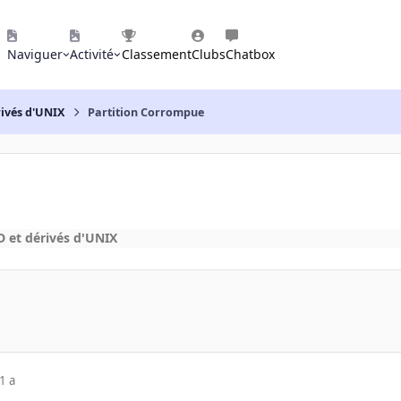
Naviguer
Activité
Classement
Clubs
Chatbox
rivés d'UNIX
Partition Corrompue
 et dérivés d'UNIX
1 a