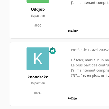
J'ai maintenant compri
Oddjob
INpactien
66
messages
Citer
Posté(e)
le 12 avril 2005
2
Désoler, mais aucun moy
La plus part des contru
J'ai maintenant compri
????... ( et en plus, u
knoodrake
INpactien
246
messages
Citer