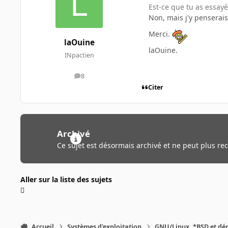
Est-ce que tu as essay
Non, mais j'y penserais
Merci.
laOuine
laOuine.
INpactien
8
messages
Citer
Archivé
Ce sujet est désormais archivé et ne peut plus re
Aller sur la liste des sujets
Accueil
Systèmes d'exploitation
GNU/Linux, *BSD et dé