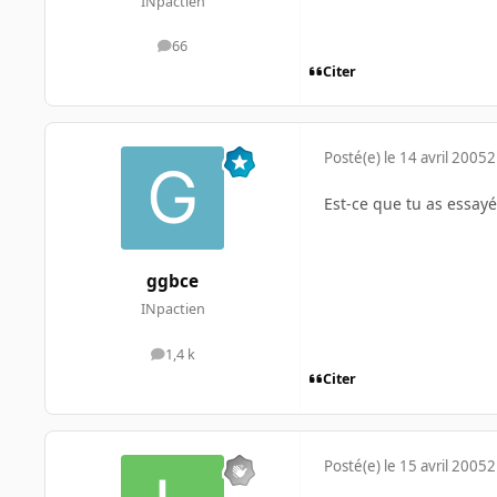
INpactien
66
messages
Citer
Posté(e)
le 14 avril 2005
2
Est-ce que tu as essay
ggbce
INpactien
1,4 k
messages
Citer
Posté(e)
le 15 avril 2005
2