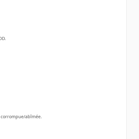
DD.
rs corrompue/abîmée.