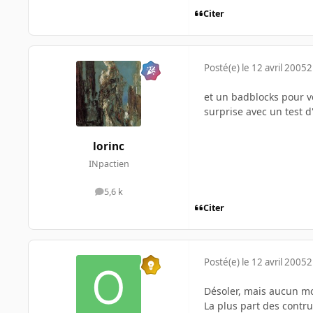
Citer
Posté(e)
le 12 avril 2005
2
et un badblocks pour vé
surprise avec un test d'
lorinc
INpactien
5,6 k
messages
Citer
Posté(e)
le 12 avril 2005
2
Désoler, mais aucun moy
La plus part des contru