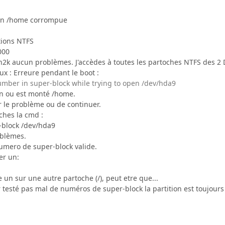
ion /home corrompue
tions NTFS
000
2k aucun problèmes. J'accèdes à toutes les partoches NTFS des 2 
ux : Erreure pendant le boot :
umber in super-block while trying to open /dev/hda9
ion ou est monté /home.
r le problème ou de continuer.
ches la cmd :
-block /dev/hda9
oblèmes.
numero de super-block valide.
er un:
 un sur une autre partoche (/), peut etre que...
testé pas mal de numéros de super-block la partition est toujou