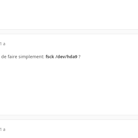
1 a
é de faire simplement:
fsck /dev/hda9
?
1 a