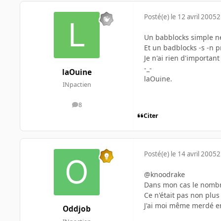
Posté(e)
le 12 avril 2005
2
Un babblocks simple n
Et un badblocks -s -n
Je n'ai rien d'importan
-_-
laOuine
laOuine.
INpactien
8
messages
Citer
Posté(e)
le 14 avril 2005
2
@knoodrake
Dans mon cas le nombre
Ce n'était pas non plu
J'ai moi même merdé e
Oddjob