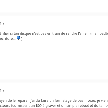
1 a
rifier si ton disque n'est pas en train de rendre l'âme... (man bad
écriture...
)
1 a
en de le réparer, j'ai du faire un formatage de bas niveau, je vien
cteurs fournissent un ISO à graver et un simple reboot et du temps