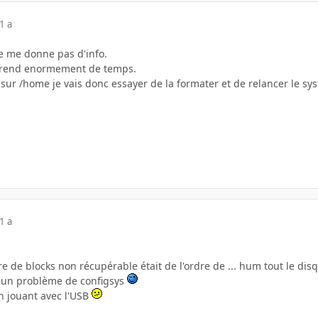
1 a
e me donne pas d'info.
 prend enormement de temps.
t sur /home je vais donc essayer de la formater et de relancer le s
1 a
 de blocks non récupérable était de l'ordre de ... hum tout le di
s un problème de configsys
n jouant avec l'USB