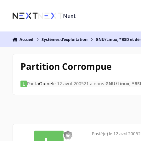
Aller au contenu
Next
Accueil
Systèmes d'exploitation
GNU/Linux, *BSD et dé
Partition Corrompue
Par
laOuine
le 12 avril 2005
21 a
dans
GNU/Linux, *BSD
Posté(e)
le 12 avril 2005
2