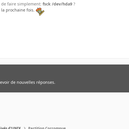
é de faire simplement:
fsck /dev/hda9
?
 la prochaine fois.
cevoir de nouvelles réponses.
rivés d'UNIX
Partition Corrompue