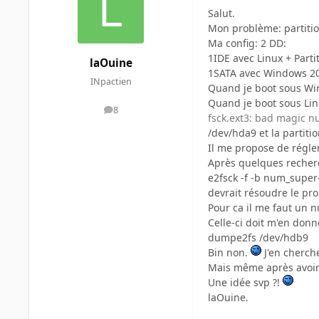
Salut.
Mon problème: partit
Ma config: 2 DD:
1IDE avec Linux + Parti
laOuine
1SATA avec Windows 2
INpactien
Quand je boot sous Win
Quand je boot sous Lin
8
messages
fsck.ext3: bad magic n
/dev/hda9 et la partit
Il me propose de régle
Après quelques recher
e2fsck -f -b num_super
devrait résoudre le pr
Pour ca il me faut un 
Celle-ci doit m'en donn
dumpe2fs /dev/hdb9
Bin non.
J'en cherche
Mais même après avoir 
Une idée svp ?!
laOuine.