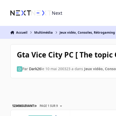
Aller au contenu
Next
Accueil
Multimédia
Jeux vidéo, Consoles, Rétrogaming 
Gta Vice City PC [ The topic O
Par
Dark26
le 10 mai 2003
23 a
dans
Jeux vidéo, Conso
1
2
3
4
5
6
SUIVANT
PAGE 1 SUR 9