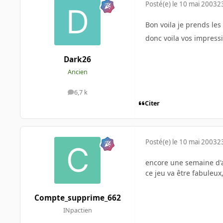
Posté(e)
le 10 mai 2003
2
Bon voila je prends les 
donc voila vos impressio
Dark26
Ancien
6,7 k
messages
Citer
Posté(e)
le 10 mai 2003
2
encore une semaine d'
ce jeu va être fabuleux
Compte_supprime_662
INpactien