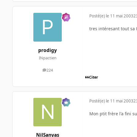
Posté(e)
le 11 mai 2003
2
tres intéresant tout sa
prodigy
INpactien
224
messages
Citer
Posté(e)
le 11 mai 2003
2
Mon ptit frère l'a fini
NilSanyas