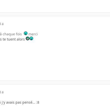
3 a
t à chaque fois
merci
ls te tuent alors
3 a
 j'y avais pas pensé... :8