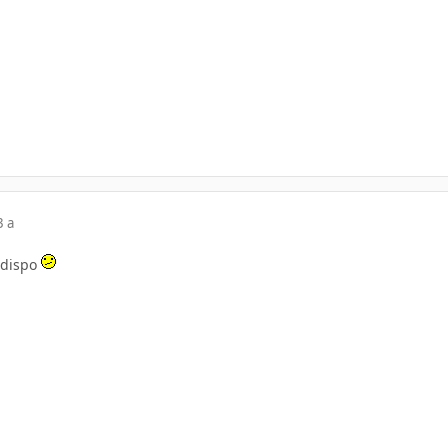
3 a
à dispo