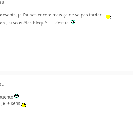
3 a
devants, je l'ai pas encore mais ça ne va pas tarder...
n , si vous êtes bloqué...... c'est ici
3 a
attente
, je le sens