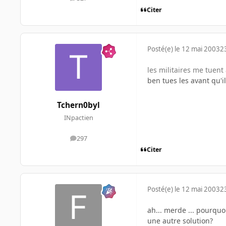
messages
Citer
Posté(e)
le 12 mai 2003
2
les militaires me tuen
ben tues les avant qu'i
Tchern0byl
INpactien
297
messages
Citer
Posté(e)
le 12 mai 2003
2
ah... merde ... pourquoi
une autre solution?