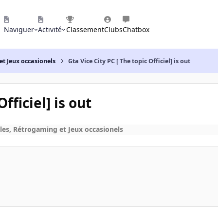
Naviguer
Activité
Classement
Clubs
Chatbox
et Jeux occasionels
Gta Vice City PC [ The topic Officiel] is out
fficiel] is out
les, Rétrogaming et Jeux occasionels