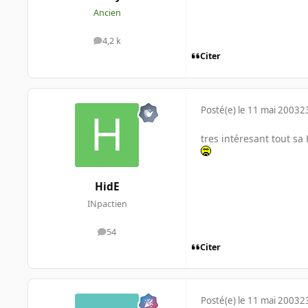
Ancien
4,2 k
messages
Citer
Posté(e)
le 11 mai 2003
2
tres intéresant tout sa
HidE
INpactien
54
messages
Citer
Posté(e)
le 11 mai 2003
2