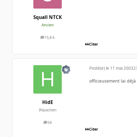
Squall NTCK
Ancien
15,8 k
messages
Citer
Posté(e)
le 11 mai 2003
2
officieusement lai déj
HidE
INpactien
54
messages
Citer