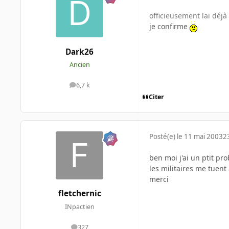
officieusement lai déj
je confirme
Dark26
Ancien
6,7 k
messages
Citer
Posté(e)
le 11 mai 2003
2
ben moi j'ai un ptit prob
les militaires me tuent
merci
fletchernic
INpactien
327