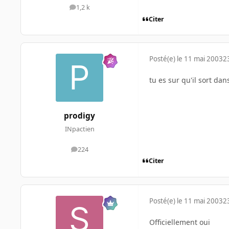
1,2 k
messages
Citer
Posté(e)
le 11 mai 2003
2
tu es sur qu'il sort d
prodigy
INpactien
224
messages
Citer
Posté(e)
le 11 mai 2003
2
Officiellement oui