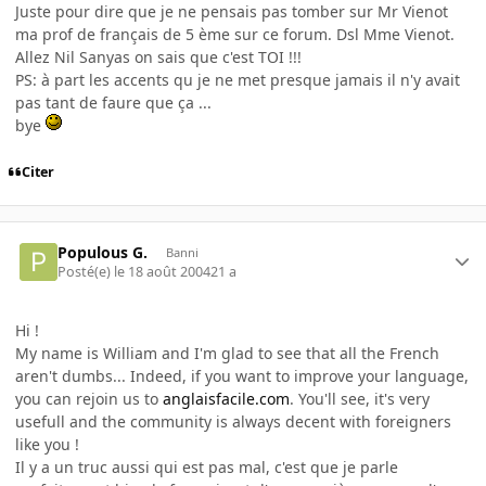
Juste pour dire que je ne pensais pas tomber sur Mr Vienot
ma prof de français de 5 ème sur ce forum. Dsl Mme Vienot.
Allez Nil Sanyas on sais que c'est TOI !!!
PS: à part les accents qu je ne met presque jamais il n'y avait
pas tant de faure que ça ...
bye
Citer
Populous G.
Banni
Posté(e)
le 18 août 2004
21 a
Hi !
My name is William and I'm glad to see that all the French
aren't dumbs... Indeed, if you want to improve your language,
you can rejoin us to
anglaisfacile.com
. You'll see, it's very
usefull and the community is always decent with foreigners
like you !
Il y a un truc aussi qui est pas mal, c'est que je parle