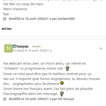
me filer un coup de main.
Merci d'avance.
bye
Modifié
le 18 août 2004
21 a
par korben080
Citer
NilSanyas
Ancien
Posté(e)
le 18 août 2004
21 a
Via webcam et/ou avec un micro alors, car même en
"tchatant" tu progresseras moins vite
Sinon ce n'est peut-être pas le meilleur endroit pour ça.
Vas sur n'importe quel forum anglophone, tu devrais trouver
des... anglophones plus facilement
Sinon bosse ton français avant, t'as fait plein de phautte
d'aurtograpfhe dans ton message
Modifié
le 18 août 2004
21 a
par Nil Sanyas