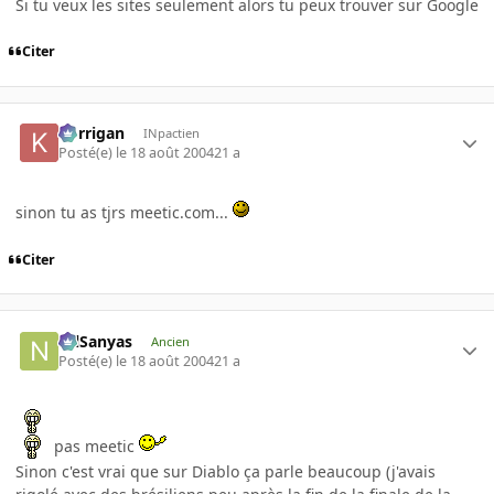
Si tu veux les sites seulement alors tu peux trouver sur Google
Citer
korrigan
INpactien
Posté(e)
le 18 août 2004
21 a
sinon tu as tjrs meetic.com...
Citer
NilSanyas
Ancien
Posté(e)
le 18 août 2004
21 a
pas meetic
Sinon c'est vrai que sur Diablo ça parle beaucoup (j'avais