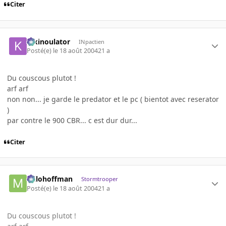
Citer
kikinoulator
INpactien
Posté(e)
le 18 août 2004
21 a
Du couscous plutot !
arf arf
non non... je garde le predator et le pc ( bientot avec reserator
)
par contre le 900 CBR... c est dur dur...
Citer
milohoffman
Stormtrooper
Posté(e)
le 18 août 2004
21 a
Du couscous plutot !