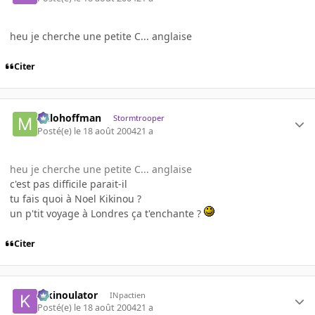
heu je cherche une petite C... anglaise
Citer
milohoffman
Stormtrooper
Posté(e)
le 18 août 2004
21 a
heu je cherche une petite C... anglaise
c'est pas difficile parait-il
tu fais quoi à Noel Kikinou ?
un p'tit voyage à Londres ça t'enchante ?
Citer
kikinoulator
INpactien
Posté(e)
le 18 août 2004
21 a