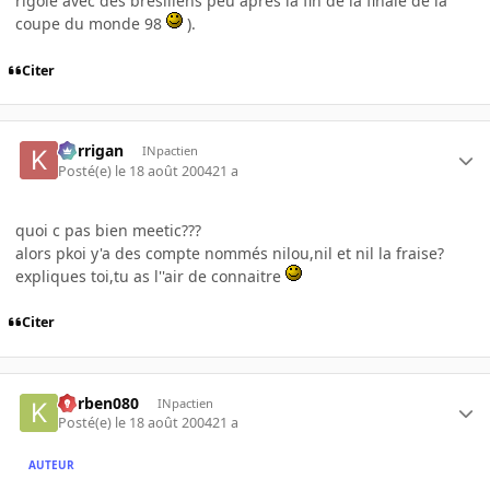
rigolé avec des brésiliens peu après la fin de la finale de la
coupe du monde 98
).
Citer
korrigan
INpactien
Posté(e)
le 18 août 2004
21 a
quoi c pas bien meetic???
alors pkoi y'a des compte nommés nilou,nil et nil la fraise?
expliques toi,tu as l''air de connaitre
Citer
korben080
INpactien
Posté(e)
le 18 août 2004
21 a
AUTEUR