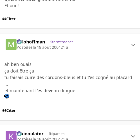
Et oui !
Citer
milohoffman
Stormtrooper
Posté(e)
le 18 août 2004
21 a
ah ben ouais
ça doit être ça
tu faisais cuire des cordons-bleus et tu t'es cogné au placard
...
et maintenant t'es devenu dingue
Citer
kikinoulator
INpactien
Posté(e)
le 18 août 2004
21 a