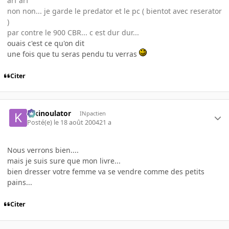
arf arf
non non... je garde le predator et le pc ( bientot avec reserator
)
par contre le 900 CBR... c est dur dur...
ouais c'est ce qu'on dit
une fois que tu seras pendu tu verras
Citer
kikinoulator
INpactien
Posté(e)
le 18 août 2004
21 a
Nous verrons bien....
mais je suis sure que mon livre...
bien dresser votre femme va se vendre comme des petits
pains...
Citer