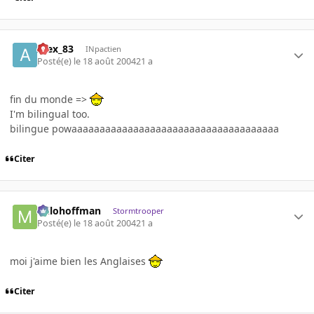
Alex_83
INpactien
Posté(e)
le 18 août 2004
21 a
fin du monde =>
I'm bilingual too.
bilingue powaaaaaaaaaaaaaaaaaaaaaaaaaaaaaaaaaaaaa
Citer
milohoffman
Stormtrooper
Posté(e)
le 18 août 2004
21 a
moi j'aime bien les Anglaises
Citer