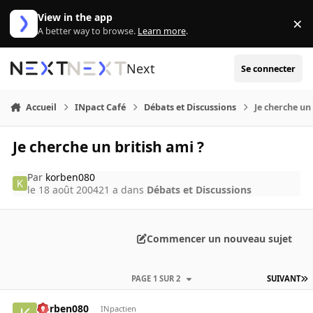
Aller au contenu
View in the app
×
Di
A better way to browse.
Learn more
.
Next
Se connecter
Accueil
INpact Café
Débats et Discussions
Je cherche un 
Je cherche un british ami ?
Par
korben080
le 18 août 2004
21 a
dans
Débats et Discussions
Commencer un nouveau sujet
PAGE 1 SUR 2
SUIVANT
korben080
INpactien