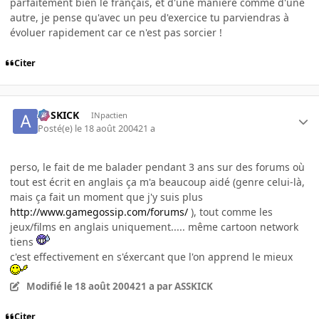
parfaitement bien le français, et d'une manière comme d'une
autre, je pense qu'avec un peu d'exercice tu parviendras à
évoluer rapidement car ce n'est pas sorcier !
Citer
ASSKICK
INpactien
Posté(e)
le 18 août 2004
21 a
perso, le fait de me balader pendant 3 ans sur des forums où
tout est écrit en anglais ça m'a beaucoup aidé (genre celui-là,
mais ça fait un moment que j'y suis plus
http://www.gamegossip.com/forums/
), tout comme les
jeux/films en anglais uniquement..... même cartoon network
tiens
c'est effectivement en s'éxercant que l'on apprend le mieux
Modifié
le 18 août 2004
21 a
par ASSKICK
Citer