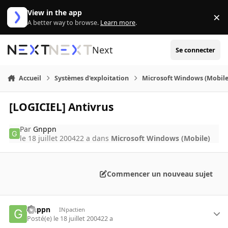
Aller au contenu
View in the app
×
Di
A better way to browse.
Learn more
.
Next
Se connecter
Accueil
Systèmes d'exploitation
Microsoft Windows (Mobile
[LOGICIEL] Antivrus
Par
Gnppn
le 18 juillet 2004
22 a
dans
Microsoft Windows (Mobile)
Commencer un nouveau sujet
Gnppn
INpactien
Posté(e)
le 18 juillet 2004
22 a