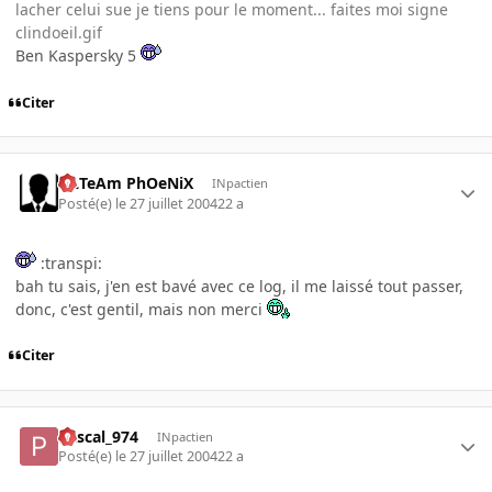
lacher celui sue je tiens pour le moment... faites moi signe
clindoeil.gif
Ben Kaspersky 5
Citer
ULTeAm PhOeNiX
INpactien
Posté(e)
le 27 juillet 2004
22 a
:transpi:
bah tu sais, j'en est bavé avec ce log, il me laissé tout passer,
donc, c'est gentil, mais non merci
Citer
Pascal_974
INpactien
Posté(e)
le 27 juillet 2004
22 a