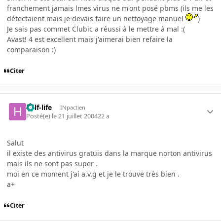
franchement jamais lmes virus ne m'ont posé pbms (ils me les
détectaient mais je devais faire un nettoyage manuel
)
Je sais pas commet Clubic a réussi à le mettre à mal :(
Avast! 4 est excellent mais j'aimerai bien refaire la
comparaison :)
Citer
half-life
INpactien
Posté(e)
le 21 juillet 2004
22 a
Salut
il existe des antivirus gratuis dans la marque norton antivirus
mais ils ne sont pas super .
moi en ce moment j'ai a.v.g et je le trouve très bien .
a+
Citer