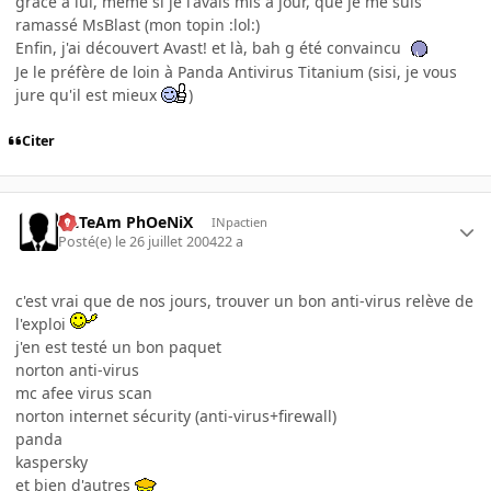
grâce à lui, même si je l'avais mis à jour, que je me suis
ramassé MsBlast (mon topin :lol:)
Enfin, j'ai découvert Avast! et là, bah g été convaincu
Je le préfère de loin à Panda Antivirus Titanium (sisi, je vous
jure qu'il est mieux
)
Citer
ULTeAm PhOeNiX
INpactien
Posté(e)
le 26 juillet 2004
22 a
c'est vrai que de nos jours, trouver un bon anti-virus relève de
l'exploi
j'en est testé un bon paquet
norton anti-virus
mc afee virus scan
norton internet sécurity (anti-virus+firewall)
panda
kaspersky
et bien d'autres