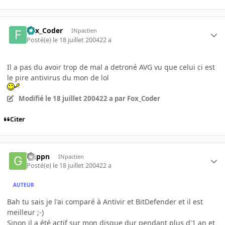
Fox_Coder
INpactien
Posté(e)
le 18 juillet 2004
22 a
Il a pas du avoir trop de mal a detroné AVG vu que celui ci est
le pire antivirus du mon de lol
Modifié
le 18 juillet 2004
22 a
par Fox_Coder
Citer
Gnppn
INpactien
Posté(e)
le 18 juillet 2004
22 a
AUTEUR
Bah tu sais je l'ai comparé à Antivir et BitDefender et il est
meilleur ;-)
Sinon il a été actif sur mon disque dur pendant plus d'1 an et