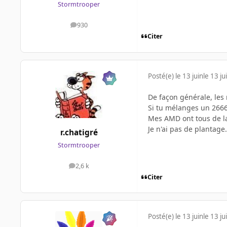
Stormtrooper
930
messages
Citer
Posté(e)
le 13 juin
le 13 ju
De façon générale, les 
Si tu mélanges un 2666 
Mes AMD ont tous de la
Je n'ai pas de plantage
r.chatigré
Stormtrooper
2,6 k
messages
Citer
Posté(e)
le 13 juin
le 13 ju