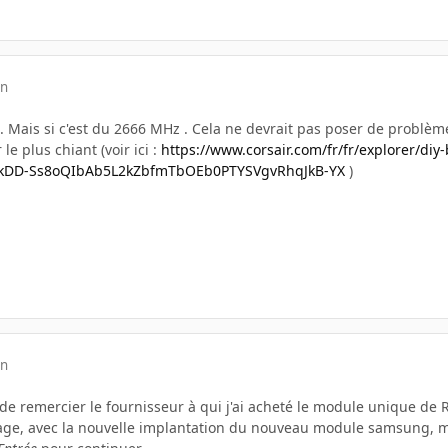
in
 Mais si c'est du 2666 MHz . Cela ne devrait pas poser de problèm
 le plus chiant (voir ici :
https://www.corsair.com/fr/fr/explorer/d
E5kDD-Ss8oQIbAb5L2kZbfmTbOEb0PTYSVgvRhqJkB-YX
)
in
 remercier le fournisseur à qui j'ai acheté le module unique de 
ge, avec la nouvelle implantation du nouveau module samsung, m'a