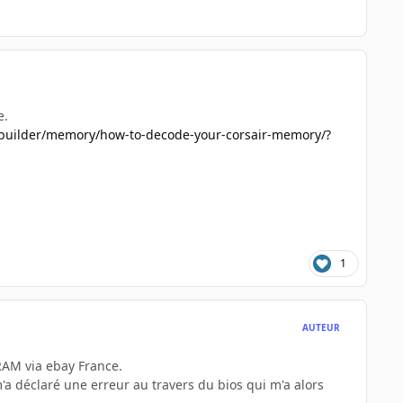
e.
iy-builder/memory/how-to-decode-your-corsair-memory/?
1
AUTEUR
RAM via ebay France.
 déclaré une erreur au travers du bios qui m'a alors