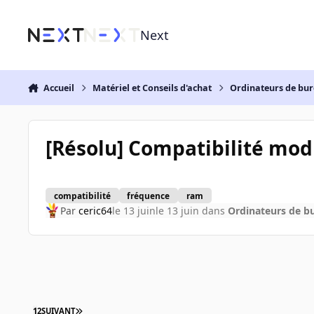
Aller au contenu
Next
Accueil
Matériel et Conseils d'achat
Ordinateurs de bu
[Résolu] Compatibilité mo
compatibilité
fréquence
ram
Par
ceric64
le 13 juin
le 13 juin
dans
Ordinateurs de b
1
2
SUIVANT