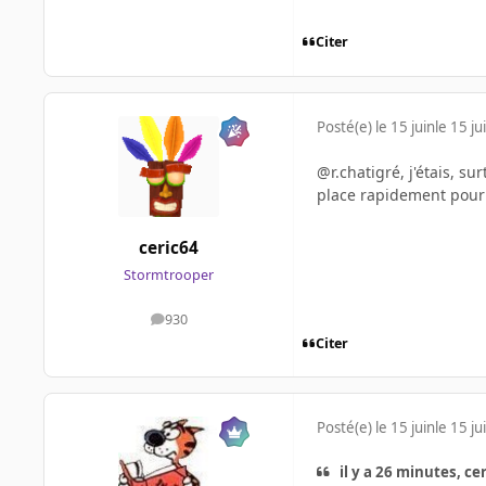
Citer
Posté(e)
le 15 juin
le 15 ju
@r.chatigré, j'étais, 
place rapidement pour 
ceric64
Stormtrooper
930
messages
Citer
Posté(e)
le 15 juin
le 15 ju
il y a 26 minutes, cer