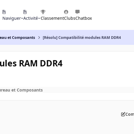
Naviguer
Activité
Classement
Clubs
Chatbox
reau et Composants
[Résolu] Compatibilité modules RAM DDR4
dules RAM DDR4
ureau et Composants
Com