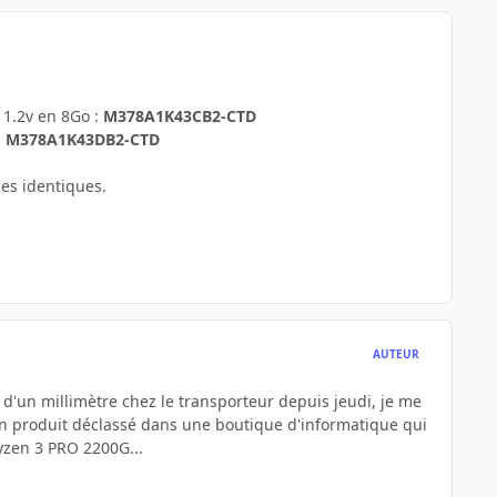
1.2v en 8Go :
M378A1K43CB2-CTD
:
M378A1K43DB2-CTD
les identiques.
AUTEUR
é d'un millimètre chez le transporteur depuis jeudi, je me
n produit déclassé dans une boutique d'informatique qui
ryzen 3 PRO 2200G...