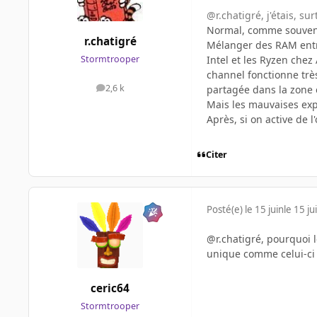
@r.chatigré, j'étais, s
Normal, comme souvent 
r.chatigré
Mélanger des RAM entre
Intel et les Ryzen chez 
Stormtrooper
channel fonctionne très
2,6 k
partagée dans la zone 
messages
Mais les mauvaises expé
Après, si on active de l
Citer
Posté(e)
le 15 juin
le 15 ju
@r.chatigré, pourquoi 
unique comme celui-ci
ceric64
Stormtrooper