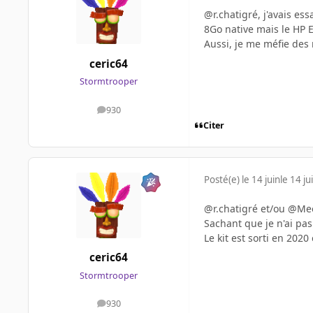
@r.chatigré, j'avais ess
8Go native mais le HP E
Aussi, je me méfie des 
ceric64
Stormtrooper
930
messages
Citer
Posté(e)
le 14 juin
le 14 ju
@r.chatigré et/ou @M
Sachant que je n'ai pas
Le kit est sorti en 202
ceric64
Stormtrooper
930
messages