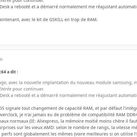
Entrée
pour continuer.
iteDesk a rebooté et a démarré normalement me réajustant automati
aintenant, avec le kit de GSKILL en trop de RAM.
in
c64 a dit :
ge, avec la nouvelle implantation du nouveau module samsung, m'a
Entrée
pour continuer.
iteDesk a rebooté et a démarré normalement me réajustant automati
IOS signale tout changement de capacité RAM, et par défaut l'intègre
overclock, je n'ai jamais eu de problème de compatibilité RAM DDR
aux normaux (IE: Aliexpress, la mémoire moitié moins chère il faut l
urprises sur les vieux AMD: selon le nombre de rangs, la vitesse m
 perfs sont globalement les mêmes (voire meilleures si on utilise l'i