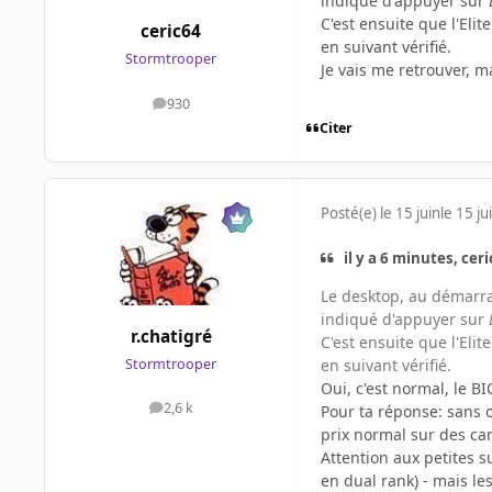
indiqué d'appuyer sur
C'est ensuite que l'El
ceric64
en suivant vérifié.
Stormtrooper
Je vais me retrouver, m
930
messages
Citer
Posté(e)
le 15 juin
le 15 ju
il y a 6 minutes, ceri
Le desktop, au démarra
indiqué d'appuyer sur
r.chatigré
C'est ensuite que l'El
en suivant vérifié.
Stormtrooper
Oui, c'est normal, le B
2,6 k
Pour ta réponse: sans 
messages
prix normal sur des can
Attention aux petites s
en dual rank) - mais les