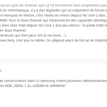
urtout en plus de stresser que ça ne fonctionne tout simplement pas
en informatique, il y a des légendes qui se colportent de forum e
 marques et vitesse, c'est résolu au moins depuis les core 2 duo. P
AMD. Pour le dual channel qui nécessiterait des capacités identiques 
 bien chez Intel depuis les Core 2 duo (au moins) - le pilote Intel
en dual channel.
riences qui font peur ont la vie dure... :)
'overclock, c'est pas la même. On dépend alors de l'écrat de stabilit
in
les constructeurs dont ici samsung créent plusieurs dénominatio
 en 8GB, DDR4, 1.2v, uDIMM et 2666MHz?