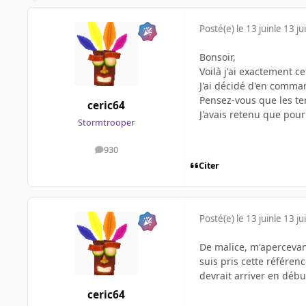
Posté(e)
le 13 juin
le 13 ju
Bonsoir,
Voilà j'ai exactement
J'ai décidé d'en comma
Pensez-vous que les t
ceric64
J'avais retenu que pour
Stormtrooper
930
messages
Citer
Posté(e)
le 13 juin
le 13 ju
De malice, m'apercevant
suis pris cette référenc
devrait arriver en déb
ceric64