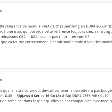
in
 cette référence de module RAM de chez samsung en DDR4 2666MHz 
ndé une mais qui possède cette référence toujours chez samsung 
erminaisons
CB2
et
DB2
ne vont pas rentrer en conflit?
 que ça tourne correctement, il serait souhaitable d'avoir les modè
in
 que la lettre suivie qui devrait contenir la barrette n'a pas boug
e :
G.Skill RipJaws 4 Series 16 Go (2x 8 Go) DDR4 2666 MHz CL19
e
ut de semaine: dans l'espoir qu'elles soient compatibles avec mon 