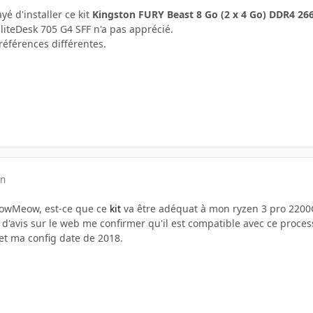
ayé d'installer ce kit
Kingston FURY Beast 8 Go (2 x 4 Go) DDR4 2
liteDesk 705 G4 SFF n'a pas apprécié.
références différentes.
in
eowMeow, est-ce que ce
kit
va être adéquat à mon ryzen 3 pro 2200
 d'avis sur le web me confirmer qu'il est compatible avec ce proces
0 et ma config date de 2018.