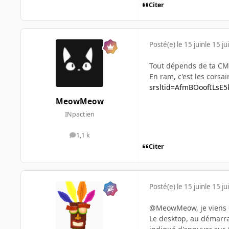
Citer
Posté(e)
le 15 juin
le 15 ju
Tout dépends de ta CM.
En ram, c'est les corsair
srsltid=AfmBOoofILs
MeowMeow
INpactien
1,1 k
messages
Citer
Posté(e)
le 15 juin
le 15 ju
@MeowMeow, je viens de
Le desktop, au démarra