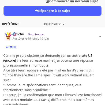
Commencer un nouveau sujet
Répondre à ce sujet
PRÉCÉDENT
PAGE 2 SUR 2
ceric64
Stormtrooper
Posté(e)
le 19 juin
le 19 juin
AUTEUR
Comme je suis obstiné j'ai demandé sur un autre
site US
(encore)
via leur adresse mail; et j'ai obtenu une réponse
professionnelle à mon doute.
A ce titre leur réponse a été par mail en fin d'après-midi :
"Since they are the same spec, it will work without issue."
soit :
"Comme leurs spécifications sont identiques, cela
fonctionnera sans problème."
Du coup, j'ai la confirmation que mon EliteDesk est fonctionnel
avec deux modules aux
Die-(x)
différents mais aux mêmes
caractéristiques.