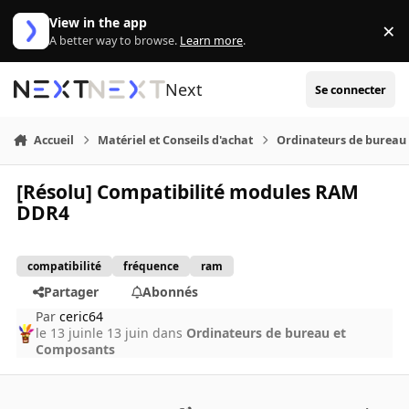
Aller au contenu
View in the app
×
Di
A better way to browse.
Learn more
.
Next
Se connecter
Accueil
Matériel et Conseils d'achat
Ordinateurs de bureau
[Résolu] Compatibilité modules RAM
DDR4
compatibilité
fréquence
ram
Partager
Abonnés
Par
ceric64
le 13 juin
le 13 juin
dans
Ordinateurs de bureau et
Composants