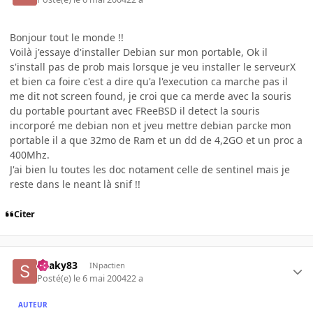
Bonjour tout le monde !!
Voilà j'essaye d'installer Debian sur mon portable, Ok il
s'install pas de prob mais lorsque je veu installer le serveurX
et bien ca foire c'est a dire qu'a l'execution ca marche pas il
me dit not screen found, je croi que ca merde avec la souris
du portable pourtant avec FReeBSD il detect la souris
incorporé me debian non et jveu mettre debian parcke mon
portable il a que 32mo de Ram et un dd de 4,2GO et un proc a
400Mhz.
J'ai bien lu toutes les doc notament celle de sentinel mais je
reste dans le neant là snif !!
Citer
Snaky83
INpactien
Posté(e)
le 6 mai 2004
22 a
AUTEUR