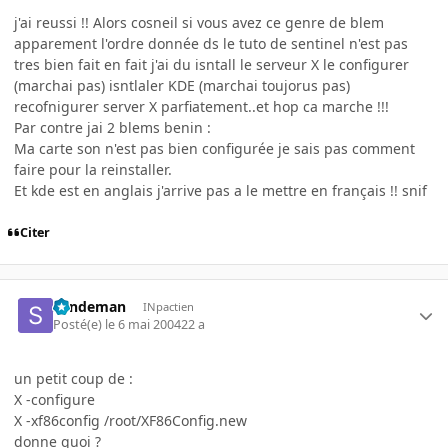
j'ai reussi !! Alors cosneil si vous avez ce genre de blem
apparement l'ordre donnée ds le tuto de sentinel n'est pas
tres bien fait en fait j'ai du isntall le serveur X le configurer
(marchai pas) isntlaler KDE (marchai toujorus pas)
recofnigurer server X parfiatement..et hop ca marche !!!
Par contre jai 2 blems benin :
Ma carte son n'est pas bien configurée je sais pas comment
faire pour la reinstaller.
Et kde est en anglais j'arrive pas a le mettre en français !! snif
Citer
Sandeman
INpactien
Posté(e)
le 6 mai 2004
22 a
un petit coup de :
X -configure
X -xf86config /root/XF86Config.new
donne quoi ?