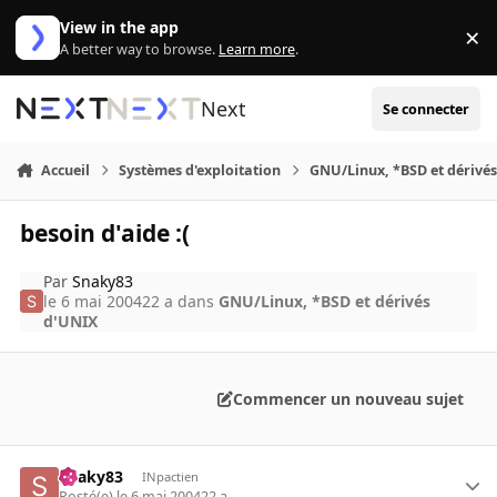
Aller au contenu
View in the app
×
Di
A better way to browse.
Learn more
.
Next
Se connecter
Accueil
Systèmes d'exploitation
GNU/Linux, *BSD et dérivé
besoin d'aide :(
Par
Snaky83
le 6 mai 2004
22 a
dans
GNU/Linux, *BSD et dérivés
d'UNIX
Commencer un nouveau sujet
Snaky83
INpactien
Posté(e)
le 6 mai 2004
22 a