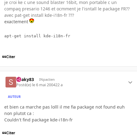
je croi ke c une sound blaster 16bit, mon portable c un
compaq presario 1246 et ocmment je l'isntall le package FR??
avec pat-get install kde-i18n-fr ???
exactement
apt-get install kde-i18n-fr
Citer
Snaky83
INpactien
Posté(e)
le 6 mai 2004
22 a
AUTEUR
et bien ca marche pas lolll il me fia package not found euh
non plutot ca :
Couldn't find package kde-i18n-fr
Citer