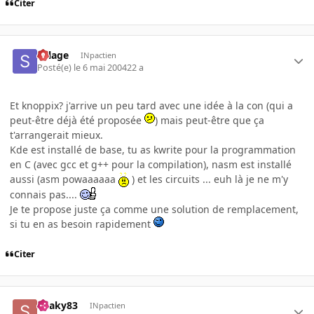
Citer
Sillage
INpactien
Posté(e)
le 6 mai 2004
22 a
Et knoppix? j'arrive un peu tard avec une idée à la con (qui a
peut-être déjà été proposée
) mais peut-être que ça
t'arrangerait mieux.
Kde est installé de base, tu as kwrite pour la programmation
en C (avec gcc et g++ pour la compilation), nasm est installé
aussi (asm powaaaaaa
) et les circuits ... euh là je ne m'y
connais pas....
Je te propose juste ça comme une solution de remplacement,
si tu en as besoin rapidement
Citer
Snaky83
INpactien