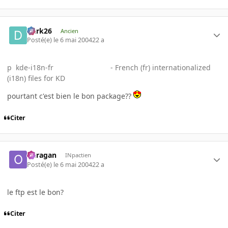
Dark26
Ancien
Posté(e)
le 6 mai 2004
22 a
p kde-i18n-fr - French (fr) internationalized
(i18n) files for KD
pourtant c'est bien le bon package??
Citer
ouragan
INpactien
Posté(e)
le 6 mai 2004
22 a
le ftp est le bon?
Citer