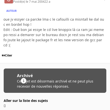
Posté(e)
le 7 mai 2004
22 a
AUTEUR
oue jv essyer ca parcke lma c le cafouilli ca misntall ke dal ou
c en bordel hop !
Edit : Oué bon jai essye le cd live knoppix là ca ram jai meme
po ressi a demarer sur le bureau docn je rest sou ma debian
fo jsute ke jajout le package fr et les new version de gcc par
cd :(
Citer
Archivé
Ce sujet est désormais archivé et ne peut plus
recevoir de nouvelles réponses.
Aller sur la liste des sujets