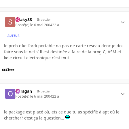
Snaky83
INpactien
Posté(e)
le 6 mai 2004
22 a
AUTEUR
le prob c ke l'ordi portable na pas de carte reseau donc je doi
faire snas le net :( Il est destinée a faire de la prog C, ASM et
kele circuit electronique c'est tout.
Citer
ouragan
INpactien
Posté(e)
le 6 mai 2004
22 a
le package est placé où, ets ce que tu as spécifié à apt où le
chercher? c'est ça la question...