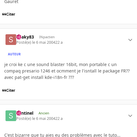
Gauret
Citer
Snaky83
INpactien
Posté(e)
le 6 mai 2004
22 a
AUTEUR
je croi ke c une sound blaster 16bit, mon portable c un
compaq presario 1246 et ocmment je l'isntall le package FR??
avec pat-get install kde-i18n-fr ???
Citer
Sentinel
Ancien
Posté(e)
le 6 mai 2004
22 a
C'est bizarre que tu aies eu des problèmes avec le tuto...