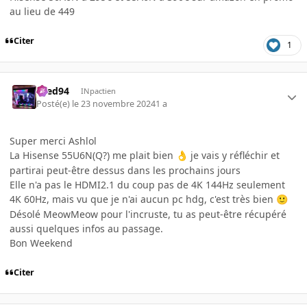
au lieu de 449
Citer
1
bred94
INpactien
Posté(e)
le 23 novembre 2024
1 a
Super merci Ashlol
La Hisense 55U6N(Q?) me plait bien
je vais y réfléchir et
👌
partirai peut-être dessus dans les prochains jours
Elle n'a pas le HDMI2.1 du coup pas de 4K 144Hz seulement
4K 60Hz, mais vu que je n'ai aucun pc hdg, c'est très bien
🙂
Désolé MeowMeow pour l'incruste, tu as peut-être récupéré
aussi quelques infos au passage.
Bon Weekend
Citer