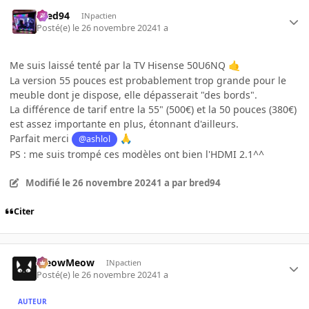
bred94
INpactien
Posté(e)
le 26 novembre 2024
1 a
Me suis laissé tenté par la TV Hisense 50U6NQ
🤙
La version 55 pouces est probablement trop grande pour le
meuble dont je dispose, elle dépasserait "des bords".
La différence de tarif entre la 55" (500€) et la 50 pouces (380€)
est assez importante en plus, étonnant d'ailleurs.
Parfait merci
@ashlol
🙏
PS : me suis trompé ces modèles ont bien l'HDMI 2.1^^
Modifié
le 26 novembre 2024
1 a
par bred94
Citer
MeowMeow
INpactien
Posté(e)
le 26 novembre 2024
1 a
AUTEUR