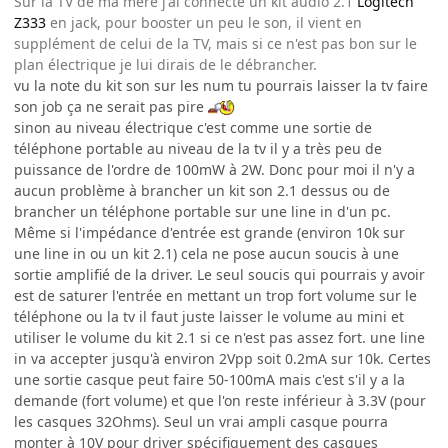
Sur la TV de ma mère j'ai connecté un kit audio 2.1
Logitech
Z333
en jack, pour booster un peu le son, il vient en
supplément de celui de la TV, mais si ce n'est pas bon sur le
plan électrique je lui dirais de le débrancher.
vu la note du kit son sur les num tu pourrais laisser la tv faire
son job ça ne serait pas pire
sinon au niveau électrique c'est comme une sortie de
téléphone portable au niveau de la tv il y a très peu de
puissance de l'ordre de 100mW à 2W. Donc pour moi il n'y a
aucun problème à brancher un kit son 2.1 dessus ou de
brancher un téléphone portable sur une line in d'un pc.
Même si l'impédance d'entrée est grande (environ 10k sur
une line in ou un kit 2.1) cela ne pose aucun soucis à une
sortie amplifié de la driver. Le seul soucis qui pourrais y avoir
est de saturer l'entrée en mettant un trop fort volume sur le
téléphone ou la tv il faut juste laisser le volume au mini et
utiliser le volume du kit 2.1 si ce n'est pas assez fort. une line
in va accepter jusqu'à environ 2Vpp soit 0.2mA sur 10k. Certes
une sortie casque peut faire 50-100mA mais c'est s'il y a la
demande (fort volume) et que l'on reste inférieur à 3.3V (pour
les casques 32Ohms). Seul un vrai ampli casque pourra
monter à 10V pour driver spécifiquement des casques