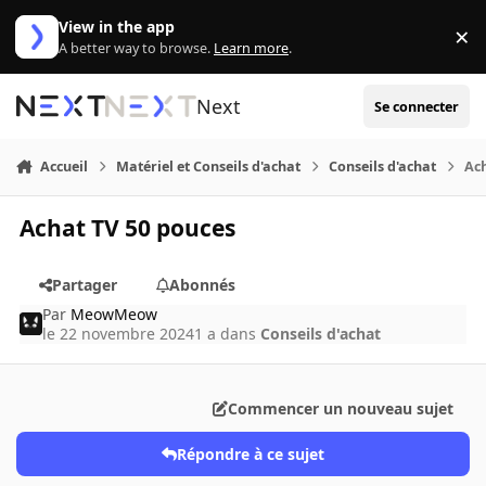
Aller au contenu
View in the app
×
Di
A better way to browse.
Learn more
.
Next
Se connecter
Accueil
Matériel et Conseils d'achat
Conseils d'achat
Ach
Achat TV 50 pouces
Partager
Abonnés
Par
MeowMeow
le 22 novembre 2024
1 a
dans
Conseils d'achat
Commencer un nouveau sujet
Répondre à ce sujet