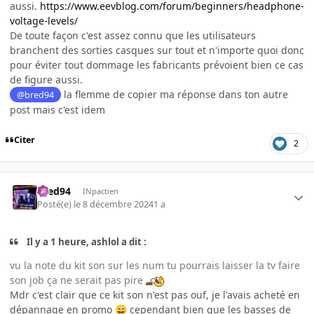
aussi.
https://www.eevblog.com/forum/beginners/headphone-
voltage-levels/
De toute façon c'est assez connu que les utilisateurs
branchent des sorties casques sur tout et n'importe quoi donc
pour éviter tout dommage les fabricants prévoient bien ce cas
de figure aussi.
la flemme de copier ma réponse dans ton autre
@bred94
post mais c'est idem
Citer
2
bred94
INpactien
Posté(e)
le 8 décembre 2024
1 a
Il y a 1 heure, ashlol a dit :
vu la note du kit son sur les num tu pourrais laisser la tv faire
son job ça ne serait pas pire
Mdr c'est clair que ce kit son n'est pas ouf, je l'avais acheté en
dépannage en promo
cependant bien que les basses de
😄