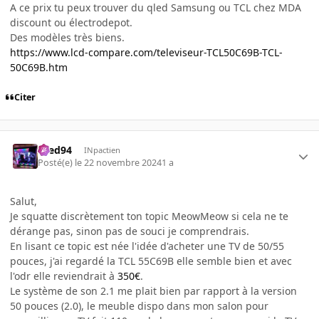
A ce prix tu peux trouver du qled Samsung ou TCL chez MDA
discount ou électrodepot.
Des modèles très biens.
https://www.lcd-compare.com/televiseur-TCL50C69B-TCL-
50C69B.htm
Citer
bred94
INpactien
Posté(e)
le 22 novembre 2024
1 a
Salut,
Je squatte discrètement ton topic MeowMeow si cela ne te
dérange pas, sinon pas de souci je comprendrais.
En lisant ce topic est née l'idée d'acheter une TV de 50/55
pouces, j'ai regardé la TCL 55C69B elle semble bien et avec
l'odr elle reviendrait à
350€
.
Le système de son 2.1 me plait bien par rapport à la version
50 pouces (2.0), le meuble dispo dans mon salon pour