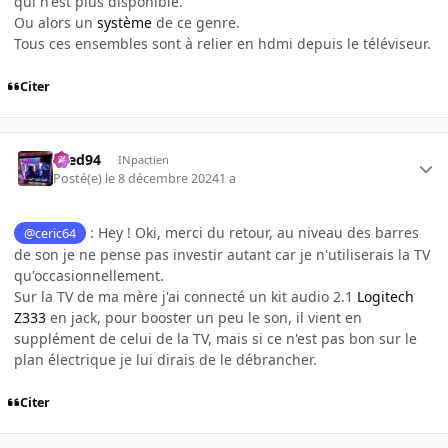
qui n'est plus disponible.
Ou alors un
système
de ce genre.
Tous ces ensembles sont à relier en hdmi depuis le téléviseur.
Citer
bred94
INpactien
Posté(e)
le 8 décembre 2024
1 a
: Hey ! Oki, merci du retour, au niveau des barres
@ceric64
de son je ne pense pas investir autant car je n'utiliserais la TV
qu'occasionnellement
.
Sur la TV de ma mère j'ai connecté un kit audio 2.1
Logitech
Z333
en jack, pour booster un peu le son, il vient en
supplément de celui de la TV, mais si ce n'est pas bon sur le
plan électrique je lui dirais de le débrancher.
Citer