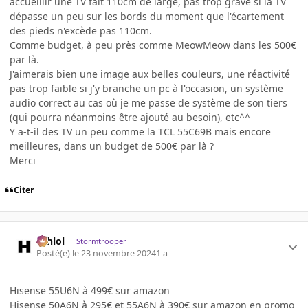
accueillir une TV fait 110cm de large, pas trop grave si la TV
dépasse un peu sur les bords du moment que l'écartement
des pieds n'excède pas 110cm.
Comme budget, à peu près comme MeowMeow dans les 500€
par là.
J'aimerais bien une image aux belles couleurs, une réactivité
pas trop faible si j'y branche un pc à l'occasion, un système
audio correct au cas où je me passe de système de son tiers
(qui pourra néanmoins être ajouté au besoin), etc^^
Y a-t-il des TV un peu comme la TCL 55C69B mais encore
meilleures, dans un budget de 500€ par là ?
Merci
Citer
ashlol
Stormtrooper
Posté(e)
le 23 novembre 2024
1 a
Hisense 55U6N à 499€ sur amazon
Hisense 50A6N à 295€ et 55A6N à 390€ sur amazon en promo