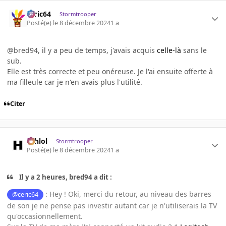
ceric64
Stormtrooper
Posté(e)
le 8 décembre 2024
1 a
@bred94, il y a peu de temps, j'avais acquis
celle-là
sans le
sub.
Elle est très correcte et peu onéreuse. Je l'ai ensuite offerte à
ma filleule car je n'en avais plus l'utilité.
Citer
ashlol
Stormtrooper
Posté(e)
le 8 décembre 2024
1 a
Il y a 2 heures, bred94 a dit :
: Hey ! Oki, merci du retour, au niveau des barres
@ceric64
de son je ne pense pas investir autant car je n'utiliserais la TV
qu'occasionnellement
.