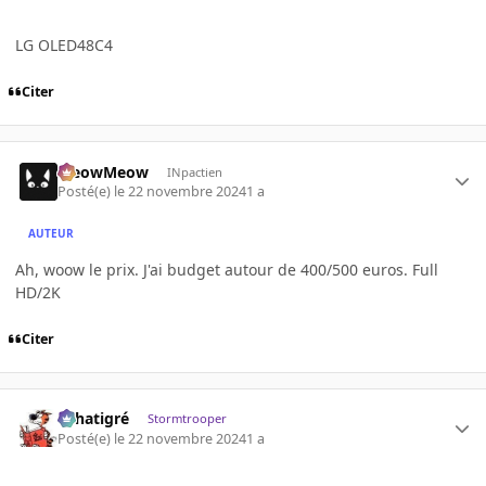
LG OLED48C4
Citer
MeowMeow
INpactien
Posté(e)
le 22 novembre 2024
1 a
AUTEUR
Ah, woow le prix. J'ai budget autour de 400/500 euros. Full
HD/2K
Citer
r.chatigré
Stormtrooper
Posté(e)
le 22 novembre 2024
1 a