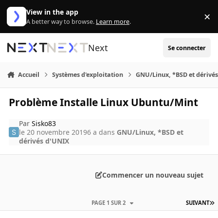
Aller au contenu
View in the app
×
Di
A better way to browse.
Learn more
.
Next
Se connecter
Accueil
Systèmes d'exploitation
GNU/Linux, *BSD et dérivé
Problème Installe Linux Ubuntu/Mint
Par
Sisko83
le 20 novembre 2019
6 a
dans
GNU/Linux, *BSD et
dérivés d'UNIX
Commencer un nouveau sujet
PAGE 1 SUR 2
SUIVANT