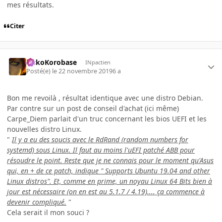
mes résultats.
Citer
SiskoKorobase
INpactien
Posté(e)
le 22 novembre 2019
6 a
Bon me revoilà , résultat identique avec une distro Debian.
Par contre sur un post de conseil d'achat (ici même)
Carpe_Diem parlait d'un truc concernant les bios UEFI et les
nouvelles distro Linux.
"
Il y a eu des soucis avec le RdRand (random numbers for
systemd) sous Linux. Il faut au moins l'uEFI patché ABB pour
résoudre le point. Reste que je ne connais pour le moment qu'Asus
qui, en + de ce patch, indique " Supports Ubuntu 19.04 and other
Linux distros". Et, comme en prime, un noyau Linux 64 Bits bien à
jour est nécessaire (on en est au 5.1.7 / 4.19).... ça commence à
devenir compliqué.
"
Cela serait il mon souci ?