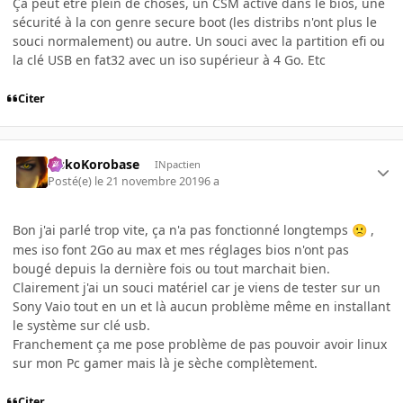
Ça peut être plein de choses, un CSM activé dans le bios, une
sécurité à la con genre secure boot (les distribs n'ont plus le
souci normalement) ou autre. Un souci avec la partition efi ou
la clé USB en fat32 avec un iso supérieur à 4 Go. Etc
Citer
SiskoKorobase
INpactien
Posté(e)
le 21 novembre 2019
6 a
Bon j'ai parlé trop vite, ça n'a pas fonctionné longtemps
,
🙁
mes iso font 2Go au max et mes réglages bios n'ont pas
bougé depuis la dernière fois ou tout marchait bien.
Clairement j'ai un souci matériel car je viens de tester sur un
Sony Vaio tout en un et là aucun problème même en installant
le système sur clé usb.
Franchement ça me pose problème de pas pouvoir avoir linux
sur mon Pc gamer mais là je sèche complètement.
Citer