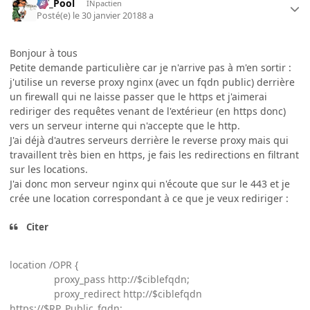
DT_Pool
INpactien
Posté(e)
le 30 janvier 2018
8 a
Bonjour à tous
Petite demande particulière car je n'arrive pas à m'en sortir :
j'utilise un reverse proxy nginx (avec un fqdn public) derrière
un firewall qui ne laisse passer que le https et j'aimerai
rediriger des requêtes venant de l'extérieur (en https donc)
vers un serveur interne qui n'accepte que le http.
J'ai déjà d'autres serveurs derrière le reverse proxy mais qui
travaillent très bien en https, je fais les redirections en filtrant
sur les locations.
J'ai donc mon serveur nginx qui n'écoute que sur le 443 et je
crée une location correspondant à ce que je veux rediriger :
Citer
location /OPR {
proxy_pass http://$ciblefqdn;
proxy_redirect http://$ciblefqdn
https://$RP_Public_fqdn;