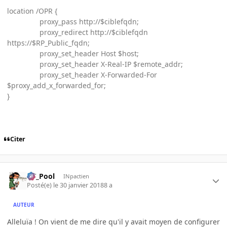
location /OPR {
proxy_pass http://$ciblefqdn;
proxy_redirect http://$ciblefqdn
https://$RP_Public_fqdn;
proxy_set_header Host $host;
proxy_set_header X-Real-IP $remote_addr;
proxy_set_header X-Forwarded-For
$proxy_add_x_forwarded_for;
}
Citer
DT_Pool
INpactien
Posté(e)
le 30 janvier 2018
8 a
AUTEUR
Alleluïa ! On vient de me dire qu'il y avait moyen de configurer