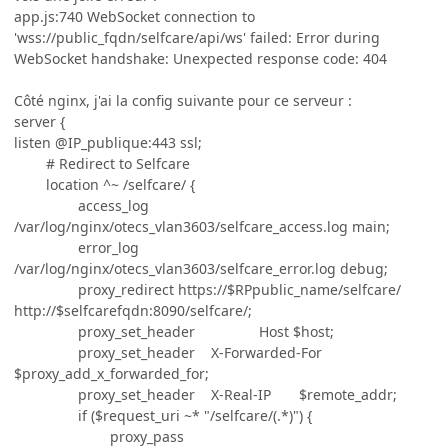
app.js:740 WebSocket connection to
'wss://public_fqdn/selfcare/api/ws' failed: Error during
WebSocket handshake: Unexpected response code: 404
Côté nginx, j'ai la config suivante pour ce serveur
:
server {
listen @IP_publique:443 ssl;
# Redirect to Selfcare
location ^~ /selfcare/ {
access_log
/var/log/nginx/otecs_vlan3603/selfcare_access.log main;
error_log
/var/log/nginx/otecs_vlan3603/selfcare_error.log debug;
proxy_redirect https://$RPpublic_name/selfcare/
http://$selfcarefqdn:8090/selfcare/;
proxy_set_header Host $host;
proxy_set_header X-Forwarded-For
$proxy_add_x_forwarded_for;
proxy_set_header X-Real-IP $remote_addr;
if ($request_uri ~* "/selfcare/(.*)") {
proxy_pass