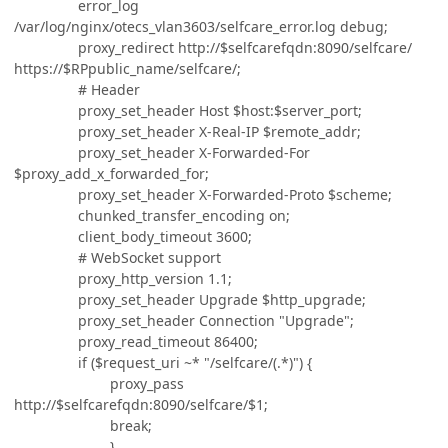
error_log
/var/log/nginx/otecs_vlan3603/selfcare_error.log debug;
proxy_redirect http://$selfcarefqdn:8090/selfcare/
https://$RPpublic_name/selfcare/;
# Header
proxy_set_header Host $host:$server_port;
proxy_set_header X-Real-IP $remote_addr;
proxy_set_header X-Forwarded-For
$proxy_add_x_forwarded_for;
proxy_set_header X-Forwarded-Proto $scheme;
chunked_transfer_encoding on;
client_body_timeout 3600;
# WebSocket support
proxy_http_version 1.1;
proxy_set_header Upgrade $http_upgrade;
proxy_set_header Connection "Upgrade";
proxy_read_timeout 86400;
if ($request_uri ~* "/selfcare/(.*)") {
proxy_pass
http://$selfcarefqdn:8090/selfcare/$1;
break;
}