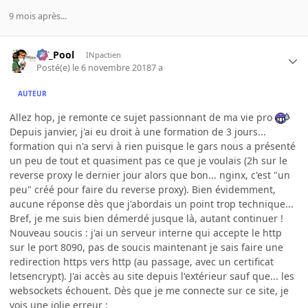
9 mois après...
DT_Pool
INpactien
Posté(e)
le 6 novembre 2018
7 a
AUTEUR
Allez hop, je remonte ce sujet passionnant de ma vie pro
Depuis janvier, j'ai eu droit à une formation de 3 jours...
formation qui n'a servi à rien puisque le gars nous a présenté
un peu de tout et quasiment pas ce que je voulais (2h sur le
reverse proxy le dernier jour alors que bon... nginx, c'est "un
peu" créé pour faire du reverse proxy). Bien évidemment,
aucune réponse dès que j'abordais un point trop technique...
Bref, je me suis bien démerdé jusque là, autant continuer !
Nouveau soucis : j'ai un serveur interne qui accepte le http
sur le port 8090, pas de soucis maintenant je sais faire une
redirection https vers http (au passage, avec un certificat
letsencrypt). J'ai accès au site depuis l'extérieur sauf que... les
websockets échouent. Dès que je me connecte sur ce site, je
vois une jolie erreur
: