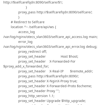
http://$selfcarefqdn:8090/selfcare/$1;
}
proxy_pass http://$selfcarefqdn:8090/selfcare/;
}
# Redirect to Selfcare
location ^~ /selfcare/api/ws {
access_log
/var/log/nginx/otecs_vlan3603/selfcare_api_access.log main;
error_log
/var/log/nginx/otecs_vlan3603/selfcare_api_error.log debug;
proxy_redirect off;
proxy_set_header Host $host;
proxy_set_header X-Forwarded-For
$proxy_add_x_forwarded_for;
proxy_set_header X-Real-IP $remote_addr;
proxy_pass http://$selfcarefqdn:8090/;
proxy_set_header X-NginX-Proxy true;
proxy_set_header X-Forwarded-Proto $scheme;
proxy_set_header Proxy "";
proxy_http_version 1.1;
proxy_set_header Upgrade $http_upgrade;