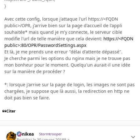
}
Avec cette config, lorsque j'attaque l'url https://<FQDN
public>/OPR, j'arrive bien sur la page d'accueil de l'appli
souhaitée* mais quand je m'y connecte, le serveur cible
modifie l'url de telle manière que cela devient:
https://<FQDN
public>:80/OPR/PasswordSettings.aspx
Et là, je me prends une erreur "délai d'attente dépassé".
Je cherche parmi les options du nginx mais je ne trouve pas
mon bonheur pour le moment. Quelqu'un aurait-il une idée
sur la manière de procéder ?
*: lorsque j'arrive sur la page de login, les images ne sont pas
chargées, je suppose que là aussi, la redirection en http ne
doit pas bien se faire.
Citer
Minikea
Stormtrooper
Posté(e)
le 30 janvier 2018
8 a