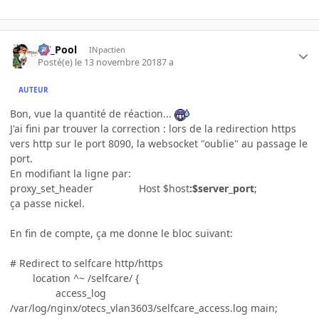
DT_Pool
INpactien
Posté(e)
le 13 novembre 2018
7 a
AUTEUR
Bon, vue la quantité de réaction...
J'ai fini par trouver la correction : lors de la redirection https
vers http sur le port 8090, la websocket "oublie" au passage le
port.
En modifiant la ligne par:
proxy_set_header Host $host
:$server_port
;
ça passe nickel.
En fin de compte, ça me donne le bloc suivant:
# Redirect to selfcare http/https
location ^~ /selfcare/ {
access_log
/var/log/nginx/otecs_vlan3603/selfcare_access.log main;