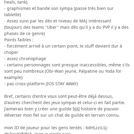
heals, tank).
- graphismes et bande son sympa (passe très bien sur
tablette)
- Assez suivi par les dév et niveau de MAJ intéressant
(toujours des teams "Uber" mais dès qu'il y a du PVP il y a des
phases de ce genre)
Points faibles :
- forcément arrivé à un certain point, le stuff devient dur à
choper
- assez chronophage
- certains personnages sont presque inaccessibles, même s'ils
sont peu nombreux (Obi-Wan jeune, Palpatine ou Yoda for
example)
- pas cross-platform (IOS STAY AWAY)
Bref, certains d'entre vous sont peut-être déjà dessus,
d'autres cherchent des jeux sympas et celui-ci en fait partie.
J'aimerais bien y créer une guilde
NXI
histoire de pouvoir
déverser mon fiel sur un chat de guilde en terrain connu.
mon ID de joueur pour les gens tentés : 6dHLzziLSj-
dJj3wxXdMNA (non je rigole pas)