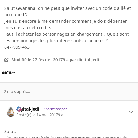
Salut Gwanana, on ne peut que inviter avec un code d'allié et
non une ID.
J'en suis encore à me demander comment je dois dépenser
mes cristaux et crédits.
Faut il acheter les personnages en chargement ? Quels sont
les personnages les plus intéressants à acheter ?
847-999-463.
Modifié
le 27 février 2017
9 a
par digital-jedi
Citer
2 mois après...
digital-jedi
Stormtrooper
Posté(e)
le 14 mai 2017
9 a
Salut,
j'ai un peu avancé de façon désordonnée sans regarder de