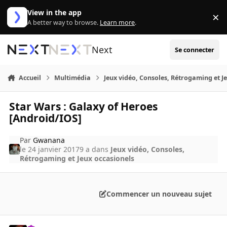
Aller au contenu
View in the app
×
Di
A better way to browse.
Learn more
.
Next
Se connecter
Accueil
Multimédia
Jeux vidéo, Consoles, Rétrogaming et J
Star Wars : Galaxy of Heroes
[Android/IOS]
Par
Gwanana
le 24 janvier 2017
9 a
dans
Jeux vidéo, Consoles,
Rétrogaming et Jeux occasionels
Commencer un nouveau sujet