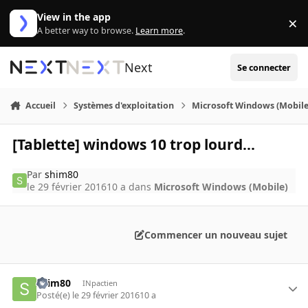
Aller au contenu
View in the app
×
Di
A better way to browse.
Learn more
.
Next
Se connecter
Accueil
Systèmes d'exploitation
Microsoft Windows (Mobile
[Tablette] windows 10 trop lourd...
Par
shim80
le 29 février 2016
10 a
dans
Microsoft Windows (Mobile)
Commencer un nouveau sujet
shim80
INpactien
Posté(e)
le 29 février 2016
10 a