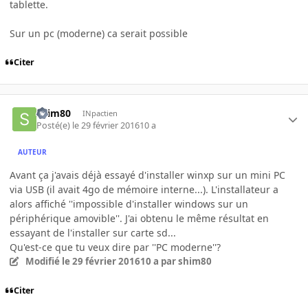
tablette.
Sur un pc (moderne) ca serait possible
Citer
shim80
INpactien
Posté(e)
le 29 février 2016
10 a
AUTEUR
Avant ça j'avais déjà essayé d'installer winxp sur un mini PC
via USB (il avait 4go de mémoire interne...). L'installateur a
alors affiché ''impossible d'installer windows sur un
périphérique amovible''. J'ai obtenu le même résultat en
essayant de l'installer sur carte sd...
Qu'est-ce que tu veux dire par ''PC moderne''?
Modifié
le 29 février 2016
10 a
par shim80
Citer