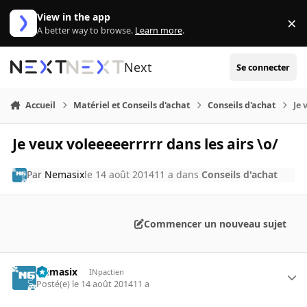
Aller au contenu
View in the app
×
Di
A better way to browse.
Learn more
.
Next
Se connecter
Accueil
Matériel et Conseils d'achat
Conseils d'achat
Je 
Je veux voleeeeerrrrr dans les airs \o/
Par
Nemasix
le 14 août 2014
11 a
dans
Conseils d'achat
Commencer un nouveau sujet
Nemasix
INpactien
Posté(e)
le 14 août 2014
11 a