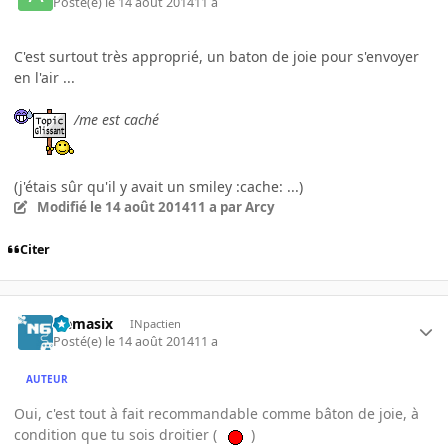
Posté(e)
le 14 août 2014
11 a
C'est surtout très approprié, un baton de joie pour s'envoyer
en l'air ...
/me est caché
(j'étais sûr qu'il y avait un smiley :cache: ...)
Modifié
le 14 août 2014
11 a
par Arcy
Citer
Nemasix
INpactien
Posté(e)
le 14 août 2014
11 a
AUTEUR
Oui, c'est tout à fait recommandable comme bâton de joie, à
condition que tu sois droitier (
)