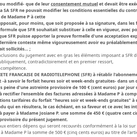
-ou modifié- que de leur
consentement mutuel
et devait être exé
la SA SFR ne pouvait modifier les conditions essentielles du co
e de Madame P à cette
upposait, pour moins, que soit proposée à sa signature, dans les 
 formule que SFR souhaitait substituer à celle en vigueur, avec po
que SFR puisse apporter la preuve formelle d'une acceptation 
 dernière conteste même vigoureusement avoir eu préalablement 
t sollicités... ;
onclusions du jugement avec en gras les éléments imposant a SFR d
publiquement, contradictoirement et en premier ressort,
incompétence.
TE FRANCAISE DE RADIOTELEPHONE (SFR) à rétablir l'abonnemen
 -à savoir le forfait heures soir et week-ends gratuites- dans un 
 peine d'une astreinte provisoire de 100 € (cent euros) par jour d
rectifier l'ensemble des factures adressées à Madame P à compte
ions tarifaires du forfait "heures soir et week-ends gratuites" à ce
indu qui en résultera, le cas échéant, en sa faveur et ce avec les
payer à Madame Josiane P. une somme de 450 € (quatre cent cin
rovisoire du présent jugement.
 entiers dépens qui seront recouvrés conformément à la loi sur l'
Madame P la somme de 500 € (cinq cents euros) au titre de l'arti