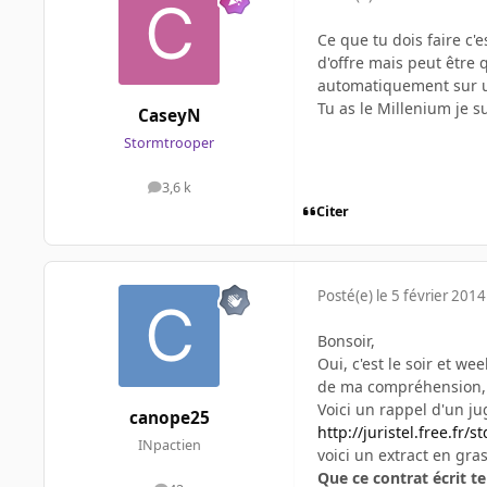
Ce que tu dois faire c'
d'offre mais peut être 
automatiquement sur un 
Tu as le Millenium je s
CaseyN
Stormtrooper
3,6 k
messages
Citer
Posté(e)
le 5 février 2014
Bonsoir,
Oui, c'est le soir et wee
de ma compréhension, i
Voici un rappel d'un 
canope25
http://juristel.free.fr/s
INpactien
voici un extract en gra
Que ce contrat écrit te