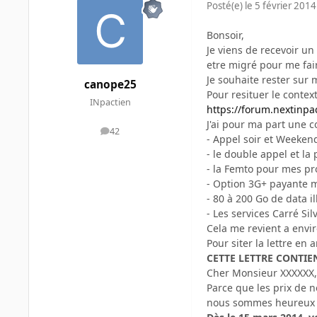
Posté(e)
le 5 février 2014
Bonsoir,
Je viens de recevoir un 
etre migré pour me fai
Je souhaite rester sur 
canope25
Pour resituer le context
INpactien
https://forum.nextinpa
J'ai pour ma part une 
42
messages
- Appel soir et Weekend 
- le double appel et l
- la Femto pour mes pr
- Option 3G+ payante m
- 80 à 200 Go de data il
- Les services Carré Sil
Cela me revient a envir
Pour siter la lettre en
CETTE LETTRE CONTI
Cher Monsieur XXXXXX,
Parce que les prix de n
nous sommes heureux de