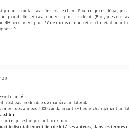
est prendre contact avec le service client. Pour ce qui est légal, j
que quand elle sera avantageuse pour les clients (Bouygues me l'av
4H permanent pour 5€ de moins et que cette offre était pour tous l
uppose ?
12 a
kend illimité.
l n'est pas modifiable de manière unilatéral.
jugement des années 2000 condamnant SFR pour changement unilat
tdie.htm
s sur ce qui est important pour moi:
nait indiscutablement lieu de loi à ses auteurs, dans les termes de 