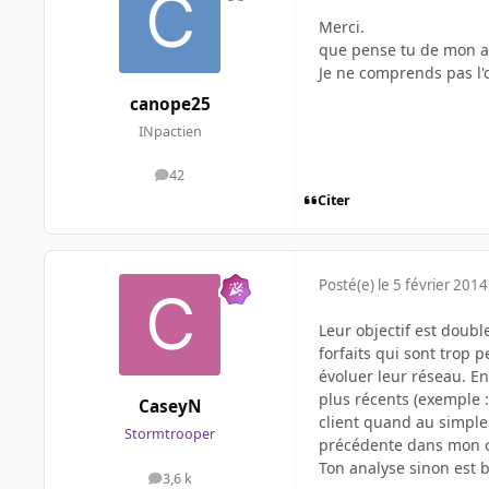
Merci.
que pense tu de mon a
Je ne comprends pas l'ob
canope25
INpactien
42
messages
Citer
Posté(e)
le 5 février 2014
Leur objectif est double
forfaits qui sont trop p
évoluer leur réseau. En
plus récents (exemple :
CaseyN
client quand au simple 
Stormtrooper
précédente dans mon ca
Ton analyse sinon est 
3,6 k
messages