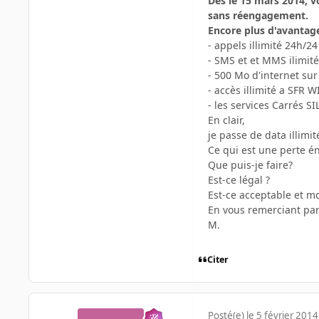
Dès le 15 mars 2014, v
sans réengagement.
Encore plus d'avantage
- appels illimité 24h/2
- SMS et et MMS ilimit
- 500 Mo d'internet sur
- accès illimité a SFR W
- les services Carrés SI
En clair,
je passe de data illim
Ce qui est une perte é
Que puis-je faire?
Est-ce légal ?
Est-ce acceptable et m
En vous remerciant par
M.
Citer
Posté(e)
le 5 février 2014