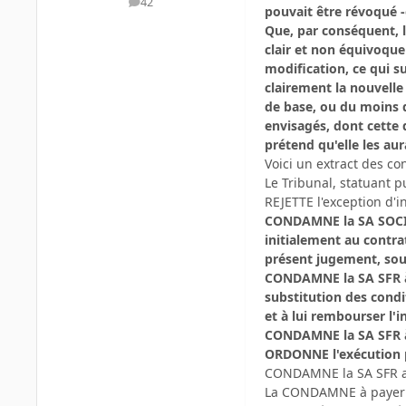
42
messages
pouvait être révoqué 
Que, par conséquent, 
clair et non équivoqu
modification, ce qui s
clairement la nouvelle
de base, ou du moins 
envisagés, dont cette
prétend qu'elle les aurai
Voici un extract des c
Le Tribunal, statuant 
REJETTE l'exception d'
CONDAMNE la SA SOCIE
initialement au contrat
présent jugement, sous
CONDAMNE la SA SFR à 
substitution des condit
et à lui rembourser l'
CONDAMNE la SA SFR à 
ORDONNE l'exécution p
CONDAMNE la SA SFR aux
La CONDAMNE à payer à 