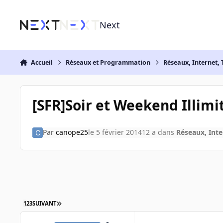
Aller au contenu
Next
Accueil
Réseaux et Programmation
Réseaux, Internet, 
[SFR]Soir et Weekend Illimi
Par
canope25
le 5 février 2014
12 a
dans
Réseaux, Inte
1
2
3
SUIVANT