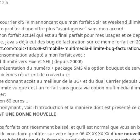
12 a
courrier d'SFR m'annonçant que mon forfait Soir et Weekend Illimité 
re profiter d'une offre plus "avantageuse" sans mon accord.
mon forfait actuel qui est au final parfait pour mes usages et ce de
e, j'avais déjà eut des bug de facturation sur ce meme forfait en 200
ct.com/topic/133538-sfrmobile-multimedia-illimite-bug-facturation
consommation adapté a mon forfait avec :
Illimité vers Fixe et SFR ( depuis 2000!)
a présentation du numéro + package SMS via option bouquet de serv
oblèmes récurrent de couverture;
e donnant accès au meilleur de la 3G+ et du dual Carrier (depuis
limité vu que c'est un forfait sans quota via option multimédia illim
ver;
on 60 euros...
 anonymant , voici l'introduction et la maniere dont est presenté 
ENT UNE BONNE NOUVELLE
os forfaits ont récemment baissé, et qu'il est normal que vous en b
 vous faire proftiter sur votre ligne 06 XX XX XX XX
d'une nouvelle