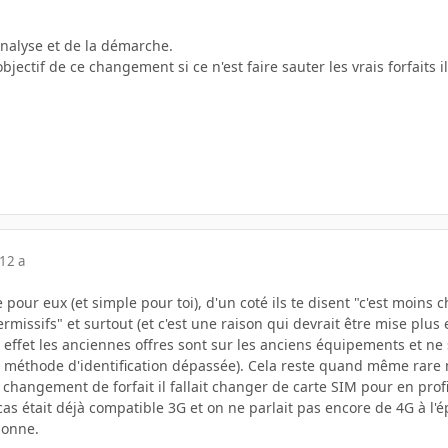
nalyse et de la démarche.
jectif de ce changement si ce n'est faire sauter les vrais forfaits il
12 a
 pour eux (et simple pour toi), d'un coté ils te disent "c'est moins 
ermissifs" et surtout (et c'est une raison qui devrait être mise plus
 effet les anciennes offres sont sur les anciens équipements et ne
 méthode d'identification dépassée). Cela reste quand même rare ma
changement de forfait il fallait changer de carte SIM pour en profi
s était déjà compatible 3G et on ne parlait pas encore de 4G à l'é
bonne.