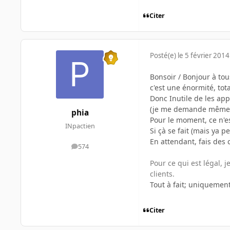
Citer
Posté(e)
le 5 février 2014
Bonsoir / Bonjour à tou
c'est une énormité, tota
Donc Inutile de les app
(je me demande même si 
phia
Pour le moment, ce n'e
INpactien
Si çà se fait (mais ya 
En attendant, fais des 
574
messages
Pour ce qui est légal,
clients.
Tout à fait; uniquement
Citer