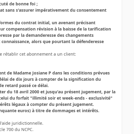
cuté de bonne foi ;
ntrat sans s'assurer impérativement du consentement
formes du contrat initial, un avenant précisant
ur compensation révision à la baisse de la tarification
expresse par la demanderesse des changements
connaissance, alors que pourtant la défenderesse
e rétablir cet abonnement a un client:
t de Madame Josiane P dans les conditions prévues
délai de dix jours à compter de la signification du
e retard passé ce délai.
r du 18 avril 2000 et jusqu'au présent jugement, par la
lui du forfait "illimité soir et week-ends - exclusivité"
 intérêts légaux à compter du présent jugement.
quante euros) à titre de dommages et intérêts.
aide juridictionnelle.
cle 700 du NCPC.