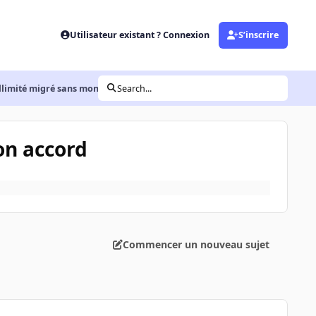
Utilisateur existant ? Connexion
S’inscrire
Illimité migré sans mon accord
Search...
on accord
Commencer un nouveau sujet