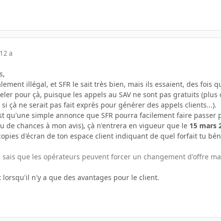
12 a
s,
lement illégal, et SFR le sait très bien, mais ils essaient, des fois
eler pour çà, puisque les appels au SAV ne sont pas gratuits (plus o
çà ne serait pas fait exprès pour générer des appels clients...).
st qu'une simple annonce que SFR pourra facilement faire passer p
peu de chances à mon avis), çà n'entrera en vigueur que le
15 mars 
copies d'écran de ton espace client indiquant de quel forfait tu bé
 je sais que les opérateurs peuvent forcer un changement d'offre m
 lorsqu'il n'y a que des avantages pour le client.