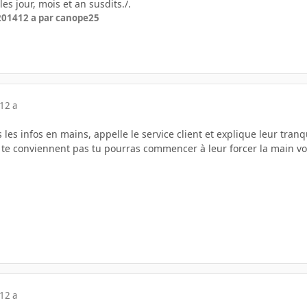
es jour, mois et an susdits./.
 2014
12 a
par canope25
12 a
 les infos en mains, appelle le service client et explique leur tra
e te conviennent pas tu pourras commencer à leur forcer la main vo
12 a