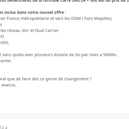
ous bénéficierez de la formule Carré 24h/24 + 500 Mo au prix de 
s inclus dans votre nouvel offre :
4 en France métropolitaine et vers les DOM ( hors Mayotte);
és
 les réseau 3G+ et Dual Carrier
IFI
LVER;
ité sans quota avec plusieurs dizaine de Go par mois a 500Mo.
norme.
oral que de faire des ce genre de changement ?
 avance,
12 a