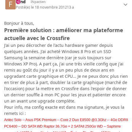
Fend
INpactien
Posté(e)
le 18 novembre 2012
13 a
Bonjour à tous,
Première solution : améliorer ma plateforme
actuelle avec le Crossfire
J'ai un peu décrocher de l'actu hardware gamer depuis
quelques années. J'ai acheté Windows 8 Pro et un SSD
Samsung la semaine dernière (car je suis toujours sur
Windows XP Pro). A part ça, j'ai une très vieille config que j'ai
remis au goût du jour il y a un peu plus de deux ans en
upgradant carte graphique et CPU... Je ne peux donc plus rien
en tirer de plus à part, doubler la carte graphique (marché de
l'occasion) pour la mettre en Crossfire dans l'espoir de donner
un dernier souffle à mon PC pour les jeux et patienter encore
un an avant une upgrade complète.
Pour info, ma config exacte est dans ma signature, je vous la
remets ici :
Antec Solo -- Asus P5K Premium -- Core 2 Duo E8500 @3.3Ghz -- 4Go DDRII
PC6400 -- DD SATA WD Raptor 36.7Go + 2 SATAII 250Go WD -- Saphirre