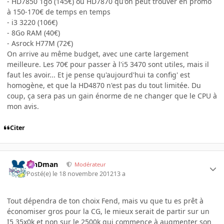
- HD7850 1go (145€) ou HD7870 qu'on peut trouver en promo
à 150-170€ de temps en temps
- i3 3220 (106€)
- 8Go RAM (40€)
- Asrock H77M (72€)
On arrive au même budget, avec une carte largement
meilleure. Les 70€ pour passer à l'i5 3470 sont utiles, mais il
faut les avoir... Et je pense qu'aujourd'hui ta config' est
homogène, et que la HD4870 n'est pas du tout limitée. Du
coup, ça sera pas un gain énorme de ne changer que le CPU à
mon avis.
Citer
RinDman
Modérateur
Posté(e)
le 18 novembre 2012
13 a
Tout dépendra de ton choix Fend, mais vu que tu es prêt à
économiser gros pour la CG, le mieux serait de partir sur un
I5 35x0k et non sur le 2500k qui commence à augmenter son