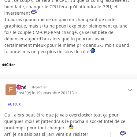
Oui, ce coup ci ce serait le CPU. Vu que ta config' actuelle est
bien faite, changer le CPU fera qu'il attendra le GPU, et
inversement
Tu auras quand même un gain en changeant de carte
graphique, mais si tu ne peux l'exploiter pleinement qu'une
fois le couple CM-CPU-RAM changé, ça serait bête de
dépenser aujourd'hui alors que tu pourrais avoir
certainement mieux pour le même prix dans 2-3 mois quand
tu auras mis un peu plus de sous de côté
Citer
Fend
INpactien
Posté(e)
le 19 novembre 2012
13 a
AUTEUR
Oui, alors peut-être que je vais overclocker tout ça pour
quelques mois et j'attendrais le prochain socket Intel de ce
printemps pour tout changer...
Arf, je ne sais pas si j'arriverais à résister