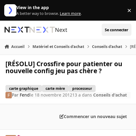
Aller au contenu
View in the app
×
Di
A better way to browse.
Learn more
.
Next
Se connecter
Accueil
Matériel et Conseils d'achat
Conseils d'achat
[RÉ
[RÉSOLU] Crossfire pour patienter ou
nouvelle config jeu pas chère ?
carte graphique
carte mère
processeur
Par
Fend
le 18 novembre 2012
13 a
dans
Conseils d'achat
Commencer un nouveau sujet