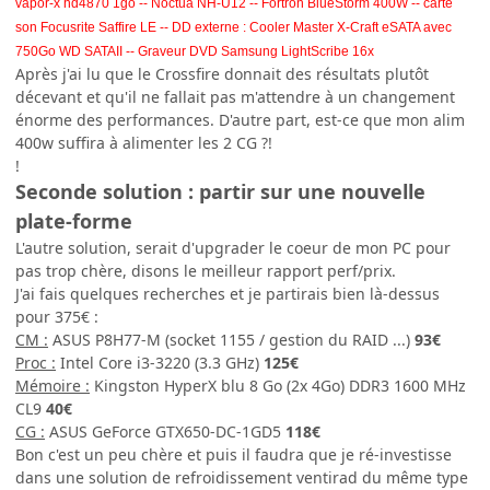
vapor-x hd4870 1go -- Noctua NH-U12 -- Fortron BlueStorm 400W -- carte
son Focusrite Saffire LE -- DD externe : Cooler Master X-Craft eSATA avec
750Go WD SATAII -- Graveur DVD Samsung LightScribe 16x
Après j'ai lu que le Crossfire donnait des résultats plutôt
décevant et qu'il ne fallait pas m'attendre à un changement
énorme des performances. D'autre part, est-ce que mon alim
400w suffira à alimenter les 2 CG ?!
!
Seconde solution : partir sur une nouvelle
plate-forme
L'autre solution, serait d'upgrader le coeur de mon PC pour
pas trop chère, disons le meilleur rapport perf/prix.
J'ai fais quelques recherches et je partirais bien là-dessus
pour 375€ :
CM :
ASUS P8H77-M (socket 1155 / gestion du RAID ...)
93€
Proc :
Intel Core i3-3220 (3.3 GHz)
125€
Mémoire :
Kingston HyperX blu 8 Go (2x 4Go) DDR3 1600 MHz
CL9
40€
CG :
ASUS GeForce GTX650-DC-1GD5
118€
Bon c'est un peu chère et puis il faudra que je ré-investisse
dans une solution de refroidissement ventirad du même type