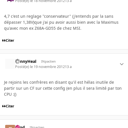
Posté(e)
le 18 novembre 2012
13 a
4,7 c'est un reglage "conservateur" (j'entends par la sans
dépasser 1,38V)que j'ai pu avoir aussi bien avec la Maximus
qu'avec mon ex Z68A-GD55 de chez MSI.
Citer
BennyHeal
INpactien
Posté(e)
le 19 novembre 2012
13 a
Je rejoins les confrères en disant qu'il est hélas inutile de
partir sur un CF sur cette config (en plus il sera limité par ton
CPU :()
Citer
Fend
INpactien