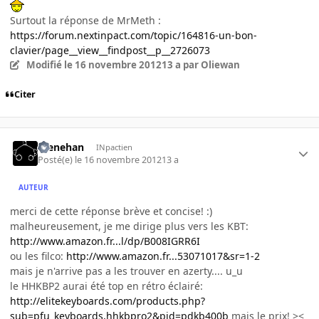
Surtout la réponse de MrMeth :
https://forum.nextinpact.com/topic/164816-un-bon-
clavier/page__view__findpost__p__2726073
Modifié
le 16 novembre 2012
13 a
par Oliewan
Citer
menehan
INpactien
Posté(e)
le 16 novembre 2012
13 a
AUTEUR
merci de cette réponse brève et concise! :)
malheureusement, je me dirige plus vers les KBT:
http://www.amazon.fr...l/dp/B008IGRR6I
ou les filco:
http://www.amazon.fr...53071017&sr=1-2
mais je n'arrive pas a les trouver en azerty.... u_u
le HHKBP2 aurai été top en rétro éclairé:
http://elitekeyboards.com/products.php?
sub=pfu_keyboards,hhkbpro2&pid=pdkb400b
mais le prix! ><