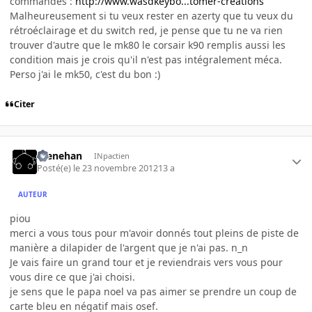
commandes :
http://www.wasdkeybo...tomer-creations
Malheureusement si tu veux rester en azerty que tu veux du
rétroéclairage et du switch red, je pense que tu ne va rien
trouver d'autre que le mk80 le corsair k90 remplis aussi les
condition mais je crois qu'il n'est pas intégralement méca.
Perso j'ai le mk50, c'est du bon :)
Citer
menehan
INpactien
Posté(e)
le 23 novembre 2012
13 a
AUTEUR
piou
merci a vous tous pour m'avoir donnés tout pleins de piste de
manière a dilapider de l'argent que je n'ai pas. n_n
Je vais faire un grand tour et je reviendrais vers vous pour
vous dire ce que j'ai choisi.
je sens que le papa noel va pas aimer se prendre un coup de
carte bleu en négatif mais osef.