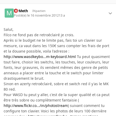
MrMeth
INpactien
Posté(e)
le 16 novembre 2012
13 a
Salut,
Filco ne fond pas de retroéclairé je crois.
Après si le budget ne te limite pas, fais toi un clavier sur
mesure, ca vaut dans les 150€ sans compter les frais de port
et la douane possible, voila l'adresse :
http://www.wasdkeybo...m-keyboard.html
Tu peut quasiment
tout faire, choisir les switchs, les touches, leur couleurs, leur
fonts, leur gravures, ils vendent mêmes des genre de petits
anneaus a placer entre la touche et le switch pour limiter
drastiquement le bruit.
Sinon en azerty retroéclairé, sobre et switch red il y'as le MK
80 red.
Pour WASD tu peut y aller, c'est de la super qualité et ca peut
être très sobre ou complètement fantaisie (
http://www.flickr.co.../in/photostream
) suivant comment tu
configure ton clavier. Voici les photos de leurs 100 dernière