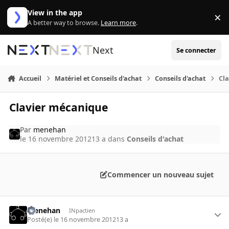
Aller au contenu
View in the app
×
Di
A better way to browse.
Learn more
.
Next
Se connecter
Accueil
Matériel et Conseils d'achat
Conseils d'achat
Cl
Clavier mécanique
Par
menehan
le 16 novembre 2012
13 a
dans
Conseils d'achat
Commencer un nouveau sujet
menehan
INpactien
Posté(e)
le 16 novembre 2012
13 a