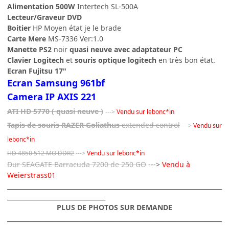
Alimentation 500W
Intertech SL-500A
Lecteur/Graveur DVD
Boitier
HP Moyen état je le brade
Carte Mere
MS-7336 Ver:1.0
Manette PS2
noir
quasi neuve avec adaptateur PC
Clavier Logitech
et
souris optique logitech
en très bon état.
Ecran Fujitsu 17"
Ecran Samsung 961bf
Camera IP AXIS 221
ATI HD 5770 ( quasi neuve )
--->
Vendu sur lebonc*in
Tapis de souris RAZER Goliathus
extended control
--->
Vendu sur
lebonc*in
HD 4850 512 MO DDR2
--->
Vendu sur lebonc*in
Dur SEAGATE Barracuda 7200 de 250 GO
--->
Vendu à
Weierstrass01
______________________________________________________________________
________________________________
PLUS DE PHOTOS SUR DEMANDE
______________________________________________________________________
________________________________