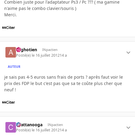
Combien juste pour l'adaptateur Ps3 / Pc ??? ( ma gamine
n'aime pas le combo clavier/souris )
Merci.
Citer
Arghotien
INpactien
Posté(e)
le 16 juillet 2012
14 a
AUTEUR
je sais pas 4-5 euros sans frais de ports ? après faut voir le
prix des FDP le but c'est pas que sa te coûte plus cher que
neuf !
Citer
chattanooga
INpactien
Posté(e)
le 16 juillet 2012
14 a