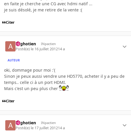
en faite je cherche une CG avec hdmi natif ...
je suis désolé, je me retire de la vente :(
Citer
Arghotien
INpactien
Posté(e)
le 16 juillet 2012
14 a
AUTEUR
oki, dommage pour moi :'(
Sinon je peux aussi vendre une HD5770, acheter il y a peu de
temps.. celle ci à un port HDMI.
Mais c'est un peu plus cher
Citer
Arghotien
INpactien
Posté(e)
le 17 juillet 2012
14 a