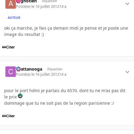
Arghotien
INpactien
Posté(e)
le 16 juillet 2012
14 a
AUTEUR
oki ça marche, je fais ça demain midi je pense et je poste une
image du resultat :)
Citer
chattanooga
INpactien
Posté(e)
le 16 juillet 2012
14 a
pour le port hdmi je parlais du 6570. dont tu ne m'as pas dit
le prix
dommage que tu ne soit pas de la region parisienne :/
Citer