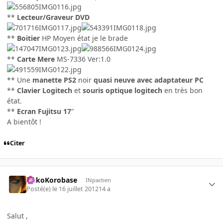
**
Lecteur/Graveur DVD
**
Boitier
HP Moyen état je le brade
**
Carte Mere
MS-7336 Ver:1.0
** Une
manette PS2
noir
quasi neuve avec adaptateur PC
**
Clavier Logitech
et
souris optique logitech
en très bon
état.
**
Ecran Fujitsu 17
"
A bientôt !
Citer
SiskoKorobase
INpactien
Posté(e)
le 16 juillet 2012
14 a
Salut ,