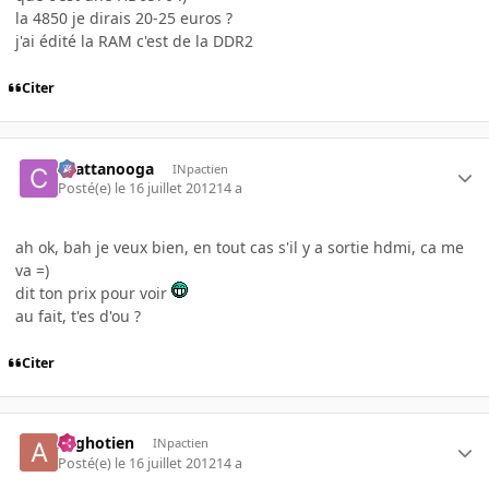
la 4850 je dirais 20-25 euros ?
j'ai édité la RAM c'est de la DDR2
Citer
chattanooga
INpactien
Posté(e)
le 16 juillet 2012
14 a
ah ok, bah je veux bien, en tout cas s'il y a sortie hdmi, ca me
va =)
dit ton prix pour voir
au fait, t'es d'ou ?
Citer
Arghotien
INpactien
Posté(e)
le 16 juillet 2012
14 a