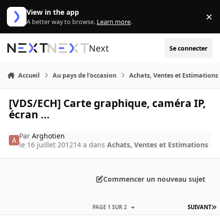
Aller au contenu
View in the app
×
Di
A better way to browse.
Learn more
.
Next
Se connecter
Accueil
Au pays de l'occasion
Achats, Ventes et Estimations
[VDS/ECH] Carte graphique, caméra IP,
écran ...
Par
Arghotien
le 16 juillet 2012
14 a
dans
Achats, Ventes et Estimations
Commencer un nouveau sujet
PAGE 1 SUR 2
SUIVANT