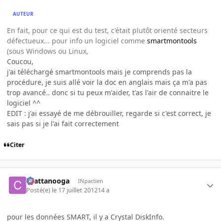
AUTEUR
En fait, pour ce qui est du test, c'était plutôt orienté secteurs
défectueux... pour info un logiciel comme
smartmontools
(sous Windows ou Linux,
Coucou,
j'ai téléchargé smartmontools mais je comprends pas la
procédure, je suis allé voir la doc en anglais mais ça m'a pas
trop avancé.. donc si tu peux m'aider, t'as l'air de connaitre le
logiciel ^^
EDIT : j'ai essayé de me débrouiller, regarde si c'est correct, je
sais pas si je l'ai fait correctement
Citer
chattanooga
INpactien
Posté(e)
le 17 juillet 2012
14 a
pour les données SMART, il y a Crystal DiskInfo.