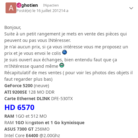
Arghotien
INpactien
Posté(e)
le 16 juillet 2012
14 a
Bonjour,
Suite à un petit rangement je mets en vente des pièces qui
peuvent ou pas vous INtéresser.
Je n'ai aucun prix, si ça vous intéresse vous me proposez un
prix et je vous envoi le colis
Je suis ouvert aux échanges, bien entendu faut que ça
m'INtéresse quand même
Récapitulatif de mes ventes ( pour voir les photos des objets il
faut regarder plus bas)
GeForce 5200
(neuve)
ATI 9200SE
128 MO DDR
Carte Ethernet DLINK
DFE-530TX
HD 6570
RAM
1GO et 512 MO
RAM
1GO
kin
gston et 1 Go kynix
isque
ASUS 7300 GT
256MO
Intel Core
E4400
@2.00Ghz