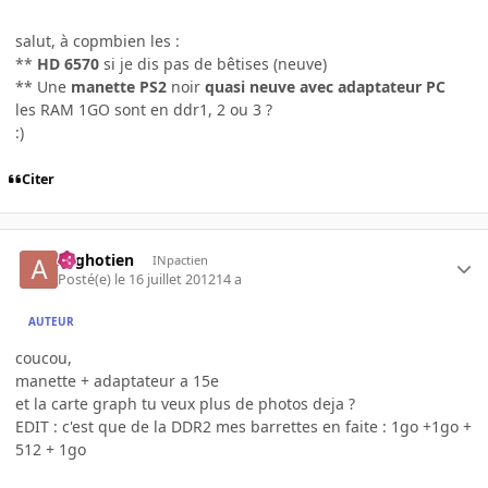
salut, à copmbien les :
**
HD 6570
si je dis pas de bêtises (neuve)
** Une
manette PS2
noir
quasi neuve avec adaptateur PC
les RAM 1GO sont en ddr1, 2 ou 3 ?
:)
Citer
Arghotien
INpactien
Posté(e)
le 16 juillet 2012
14 a
AUTEUR
coucou,
manette + adaptateur a 15e
et la carte graph tu veux plus de photos deja ?
EDIT : c'est que de la DDR2 mes barrettes en faite : 1go +1go +
512 + 1go