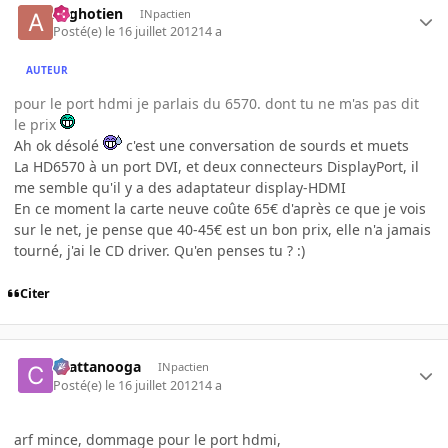
Arghotien
INpactien
Posté(e)
le 16 juillet 2012
14 a
AUTEUR
pour le port hdmi je parlais du 6570. dont tu ne m'as pas dit
le prix
Ah ok désolé
c'est une conversation de sourds et muets
La HD6570 à un port DVI, et deux connecteurs DisplayPort, il
me semble qu'il y a des adaptateur display-HDMI
En ce moment la carte neuve coûte 65€ d'après ce que je vois
sur le net, je pense que 40-45€ est un bon prix, elle n'a jamais
tourné, j'ai le CD driver. Qu'en penses tu ? :)
Citer
chattanooga
INpactien
Posté(e)
le 16 juillet 2012
14 a
arf mince, dommage pour le port hdmi,