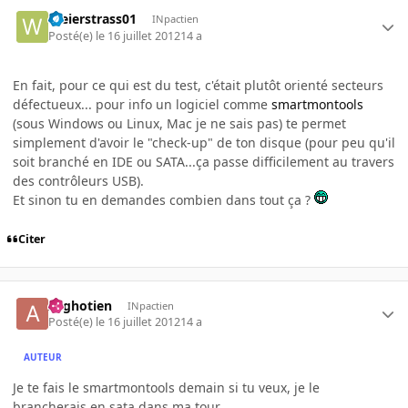
Weierstrass01
INpactien
Posté(e)
le 16 juillet 2012
14 a
En fait, pour ce qui est du test, c'était plutôt orienté secteurs
défectueux... pour info un logiciel comme
smartmontools
(sous Windows ou Linux, Mac je ne sais pas) te permet
simplement d'avoir le "check-up" de ton disque (pour peu qu'il
soit branché en IDE ou SATA...ça passe difficilement au travers
des contrôleurs USB).
Et sinon tu en demandes combien dans tout ça ?
Citer
Arghotien
INpactien
Posté(e)
le 16 juillet 2012
14 a
AUTEUR
Je te fais le smartmontools demain si tu veux, je le
brancherais en sata dans ma tour.