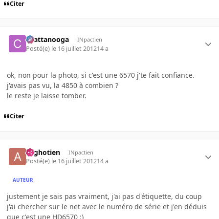
Citer
chattanooga
INpactien
Posté(e)
le 16 juillet 2012
14 a
ok, non pour la photo, si c'est une 6570 j'te fait confiance.
j'avais pas vu, la 4850 à combien ?
le reste je laisse tomber.
Citer
Arghotien
INpactien
Posté(e)
le 16 juillet 2012
14 a
AUTEUR
justement je sais pas vraiment, j'ai pas d'étiquette, du coup
j'ai chercher sur le net avec le numéro de série et j'en déduis
que c'est une HD6570 :)