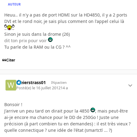
AUTEUR
Heuu.. il n'y a pas de port HDMI sur la HD4850, il y a 2 ports
DVI et le rond noir, je sais plus comment on l'appel celui là
Sinon je suis dans la drome (26)
dit ton prix pour voir
Tu parle de la RAM ou la CG ? ^^
Citer
Weierstrass01
INpactien
Posté(e)
le 16 juillet 2012
14 a
Bonsoir !
J'arrive un peu tard on dirait pour la 4850
, mais peut-être
ai-je encore ma chance pour le DD de 250Go ! Juste une
précision (à part combien tu en demandes) : il est très vieux ?
quelle connectique ? une idée de l'état (smartctl ... ?)