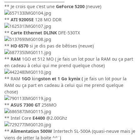
** Je crois que c'est une
GeForce 5
200
(neuve)
**
ATI 9200SE
128 MO DDR
**
Carte Ethernet DLINK
DFE-530TX
**
HD 6570
si je dis pas de bêtises (neuve)
**
RAM
1GO et 512 MO ( je fais un lot pour la RAM ou ça part
en cadeau à celui qui me prend quelque chose)
** RAM
1GO
kin
gston et 1 Go kynix (
je fais un lot pour la
RAM ou ça part en cadeau à celui qui me prend quelque
chose)
**
ASUS 7300 GT
256MO
** Intel Core
E4400
@2.00Ghz
**
Alimentation 500W
Intertech SL-500A (quasi-neuve mais je
viens de jetter la boite ^^' )