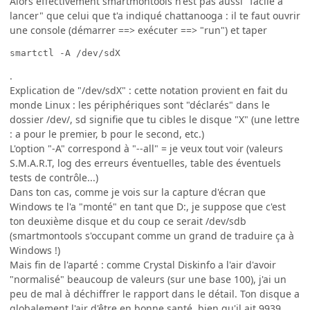
Alors effectivement smartmontools n'est pas aussi "facile à
lancer" que celui que t'a indiqué chattanooga : il te faut ouvrir
une console (démarrer ==> exécuter ==> "run") et taper
smartctl -A /dev/sdX
.
Explication de "/dev/sdX" : cette notation provient en fait du
monde Linux : les périphériques sont "déclarés" dans le
dossier /dev/, sd signifie que tu cibles le disque "X" (une lettre
: a pour le premier, b pour le second, etc.)
L'option "-A" correspond à "--all" = je veux tout voir (valeurs
S.M.A.R.T, log des erreurs éventuelles, table des éventuels
tests de contrôle...)
Dans ton cas, comme je vois sur la capture d'écran que
Windows te l'a "monté" en tant que D:, je suppose que c'est
ton deuxième disque et du coup ce serait /dev/sdb
(smartmontools s'occupant comme un grand de traduire ça à
Windows !)
Mais fin de l'aparté : comme Crystal Diskinfo a l'air d'avoir
"normalisé" beaucoup de valeurs (sur une base 100), j'ai un
peu de mal à déchiffrer le rapport dans le détail. Ton disque a
globalement l'air d'être en bonne santé, bien qu'il ait 9939