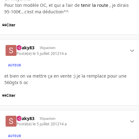
Pour ton modèle OC, et qui a l'air de
tenir la route
, je dirais
95-100€...c'est ma déduction^^
Citer
Snaky83
INpactien
Posté(e)
le 5 juillet 2012
14 a
AUTEUR
et bien on va mettre ça en vente :) je la remplace pour une
560gtx ti oc
Citer
Snaky83
INpactien
Posté(e)
le 5 juillet 2012
14 a
AUTEUR