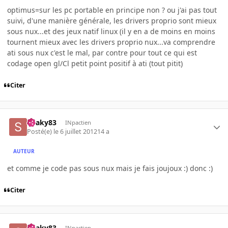
optimus=sur les pc portable en principe non ? ou j'ai pas tout
suivi, d'une manière générale, les drivers proprio sont mieux
sous nux...et des jeux natif linux (il y en a de moins en moins
tournent mieux avec les drivers proprio nux...va comprendre
ati sous nux c'est le mal, par contre pour tout ce qui est
codage open gl/Cl petit point positif à ati (tout pitit)
Citer
Snaky83
INpactien
Posté(e)
le 6 juillet 2012
14 a
AUTEUR
et comme je code pas sous nux mais je fais joujoux :) donc :)
Citer
Snaky83
INpactien