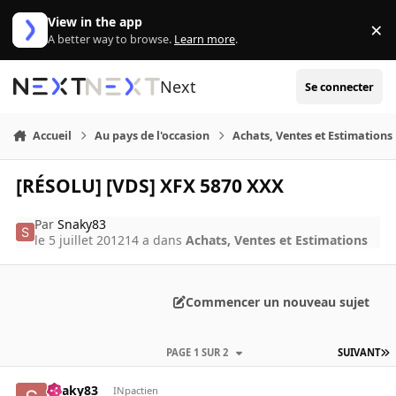
Aller au contenu
View in the app
×
Di
A better way to browse.
Learn more
.
Next
Se connecter
Accueil
Au pays de l'occasion
Achats, Ventes et Estimations
[RÉSOLU] [VDS] XFX 5870 XXX
Par
Snaky83
le 5 juillet 2012
14 a
dans
Achats, Ventes et Estimations
Commencer un nouveau sujet
PAGE 1 SUR 2
SUIVANT
Snaky83
INpactien