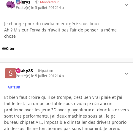
Ellierys
Modérateur
Posté(e)
le 5 juillet 2012
14 a
Je change pour du nvidia mieux géré sous linux.
Ah ? M'sieur Torvalds n'avait pas l'air de penser la même
chose
Citer
Snaky83
INpactien
Posté(e)
le 5 juillet 2012
14 a
AUTEUR
Et bien faut croire qu'il se trompe, c'est uen vrai plaie et j'ai
fait le test. J'ai un pc portable sous nvidia je n'ai aucun
problème avec les jeux 3D avec playonlinux et donc les drivers
sont tres performants. J'ai deux machines sous ati, le pc
bureau chipset ATI, impossible d'installer des drivers proprio
ati dessus. Ils ne fonctionnes pas sous linuxmint. Je prend