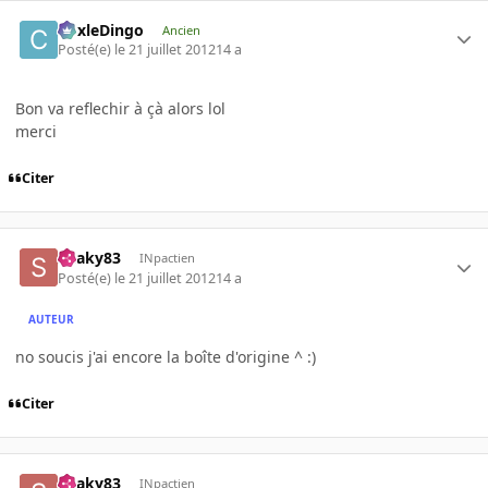
CoxleDingo
Ancien
Posté(e)
le 21 juillet 2012
14 a
Bon va reflechir à çà alors lol
merci
Citer
Snaky83
INpactien
Posté(e)
le 21 juillet 2012
14 a
AUTEUR
no soucis j'ai encore la boîte d'origine ^ :)
Citer
Snaky83
INpactien