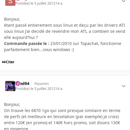
Posté(e)
le 5 juillet 2012
14 a
Bonjour,
étant passé entierement sous linux et deçu par les drivers ATI
sous linux j'ai decidé de revendre mon ATI, a combien se vend
elle aujourd'hui ?
Commande passée le :
23/01/2010 sur Topachat, fonctionne
parfaitement bien...sous windows :)
Citer
bred94
INpactien
Posté(e)
le 5 juillet 2012
14 a
Bonjour,
On trouve les 6870 1go qui sont presque similaire en terme
de perfs (et meilleure en tesselation (par exemple) je crois)
entre 120€ (en promo) et 140€ hors promo, soit disons 130€
en moyenne.