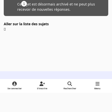
Ce sujet est désormais archivé et ne peut plus
recevoir de nouvelles réponses.
Aller sur la liste des sujets
Light Mode
Dark Mode
System Preference
Se connecter
S’inscrire
Rechercher
Menu
Langue
Cookies
Powered by
Invision Community