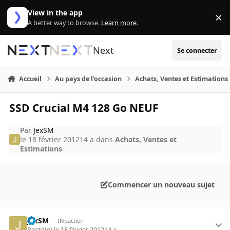
Aller au contenu
View in the app
×
Di
A better way to browse.
Learn more
.
Next
Se connecter
Accueil
Au pays de l'occasion
Achats, Ventes et Estimations
SSD Crucial M4 128 Go NEUF
Par
JexSM
le 18 février 2012
14 a
dans
Achats, Ventes et
Estimations
Commencer un nouveau sujet
JexSM
INpactien
Posté(e)
le 18 février 2012
14 a