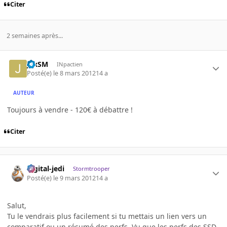
Citer
2 semaines après...
JexSM
INpactien
Posté(e)
le 8 mars 2012
14 a
AUTEUR
Toujours à vendre - 120€ à débattre !
Citer
digital-jedi
Stormtrooper
Posté(e)
le 9 mars 2012
14 a
Salut,
Tu le vendrais plus facilement si tu mettais un lien vers un
comparatif ou un résumé des perfs. Vu que les perfs des SSD