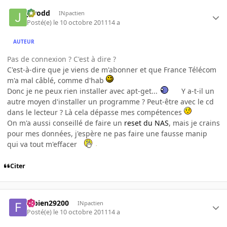
Jarodd
INpactien
Posté(e)
le 10 octobre 2011
14 a
AUTEUR
Pas de connexion ? C'est à dire ?
C'est-à-dire que je viens de m'abonner et que France Télécom
m'a mal câblé, comme d'hab
Donc je ne peux rien installer avec apt-get...
Y a-t-il un
autre moyen d'installer un programme ? Peut-être avec le cd
dans le lecteur ? Là cela dépasse mes compétences
On m'a aussi conseillé de faire un
reset du NAS
, mais je crains
pour mes données, j'espère ne pas faire une fausse manip
qui va tout m'effacer
Citer
fabien29200
INpactien
Posté(e)
le 10 octobre 2011
14 a