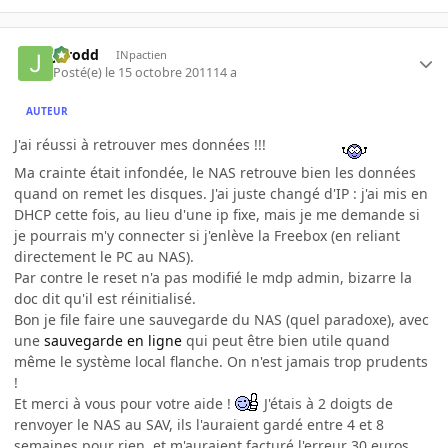
Jarodd
INpactien
Posté(e)
le 15 octobre 2011
14 a
AUTEUR
J'ai réussi à retrouver mes données !!!
Ma crainte était infondée, le NAS retrouve bien les données
quand on remet les disques. J'ai juste changé d'IP : j'ai mis en
DHCP cette fois, au lieu d'une ip fixe, mais je me demande si
je pourrais m'y connecter si j'enlève la Freebox (en reliant
directement le PC au NAS).
Par contre le reset n'a pas modifié le mdp admin, bizarre la
doc dit qu'il est réinitialisé.
Bon je file faire une sauvegarde du NAS (quel paradoxe), avec
une
sauvegarde en ligne
qui peut être bien utile quand
même le système local flanche. On n'est jamais trop prudents
!
Et merci à vous pour votre aide !
J'étais à 2 doigts de
renvoyer le NAS au SAV, ils l'auraient gardé entre 4 et 8
semaines pour rien, et m'auraient facturé l'erreur 30 euros.