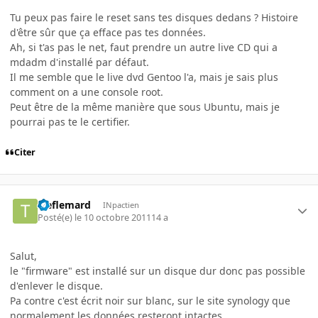
Tu peux pas faire le reset sans tes disques dedans ? Histoire
d'être sûr que ça efface pas tes données.
Ah, si t'as pas le net, faut prendre un autre live CD qui a
mdadm d'installé par défaut.
Il me semble que le live dvd Gentoo l'a, mais je sais plus
comment on a une console root.
Peut être de la même manière que sous Ubuntu, mais je
pourrai pas te le certifier.
Citer
treflemard
INpactien
Posté(e)
le 10 octobre 2011
14 a
Salut,
le "firmware" est installé sur un disque dur donc pas possible
d'enlever le disque.
Pa contre c'est écrit noir sur blanc, sur le site synology que
normalement les données resteront intactes ...