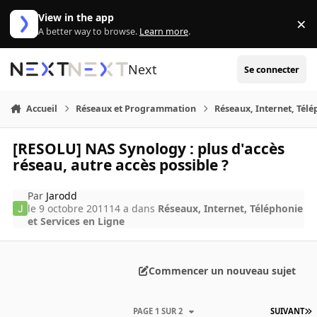
Aller au contenu
View in the app
×
Di
A better way to browse.
Learn more
.
Next
Se connecter
Accueil
Réseaux et Programmation
Réseaux, Internet, Télé
[RESOLU] NAS Synology : plus d'accès
réseau, autre accès possible ?
Par
Jarodd
le 9 octobre 2011
14 a
dans
Réseaux, Internet, Téléphonie
et Services en Ligne
Commencer un nouveau sujet
PAGE 1 SUR 2
SUIVANT