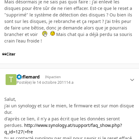
Mais désormais je ne sais pas quoi faire : j'ai enlevé les
disques pour être sûr de ne rien effacer. Est-ce que le reset a
"supprimé" le système de détection des disques ? Ou bien ils
sont sur les disques, je rebranche et ça repart ? J'ai très peur
de faire une bêtise, donc je demande alors que je pourrais
brancher et voir
Mais chat qui a déjà perdu sa souris
crain l'eau froide !
Citer
treflemard
INpactien
Posté(e)
le 14 octobre 2011
14 a
Salut,
j'ai un synology et sur le mien, le firmware est sur mon disque
dur.
d'après ce lien, il n'y a pas écrit que les données seront
perdues.
http://www.synology.at/support/faq_show.php?
q_id=127〈=fre
tu as contacté synology par mail pour savoir si le reset effacé