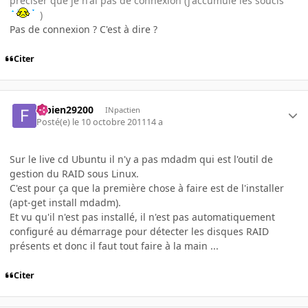
préciser que je n'ai pas de connexion (j'accumule les soucis
)
Pas de connexion ? C'est à dire ?
Citer
fabien29200
INpactien
Posté(e)
le 10 octobre 2011
14 a
Sur le live cd Ubuntu il n'y a pas mdadm qui est l'outil de
gestion du RAID sous Linux.
C'est pour ça que la première chose à faire est de l'installer
(apt-get install mdadm).
Et vu qu'il n'est pas installé, il n'est pas automatiquement
configuré au démarrage pour détecter les disques RAID
présents et donc il faut tout faire à la main ...
Citer