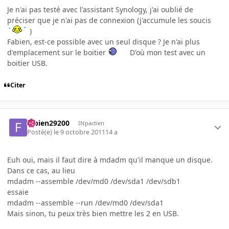
Je n'ai pas testé avec l'assistant Synology, j'ai oublié de
préciser que je n'ai pas de connexion (j'accumule les soucis
)
Fabien, est-ce possible avec un seul disque ? Je n'ai plus
d'emplacement sur le boitier
D'où mon test avec un
boitier USB.
Citer
fabien29200
INpactien
Posté(e)
le 9 octobre 2011
14 a
Euh oui, mais il faut dire à mdadm qu'il manque un disque.
Dans ce cas, au lieu
mdadm --assemble /dev/md0 /dev/sda1 /dev/sdb1
essaie
mdadm --assemble --run /dev/md0 /dev/sda1
Mais sinon, tu peux très bien mettre les 2 en USB.