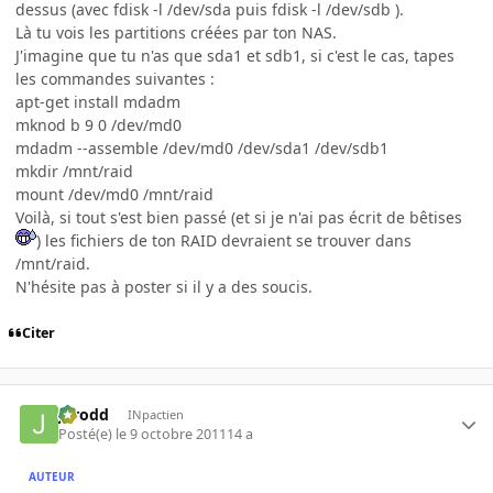
dessus (avec fdisk -l /dev/sda puis fdisk -l /dev/sdb ).
Là tu vois les partitions créées par ton NAS.
J'imagine que tu n'as que sda1 et sdb1, si c'est le cas, tapes
les commandes suivantes :
apt-get install mdadm
mknod b 9 0 /dev/md0
mdadm --assemble /dev/md0 /dev/sda1 /dev/sdb1
mkdir /mnt/raid
mount /dev/md0 /mnt/raid
Voilà, si tout s'est bien passé (et si je n'ai pas écrit de bêtises
) les fichiers de ton RAID devraient se trouver dans
/mnt/raid.
N'hésite pas à poster si il y a des soucis.
Citer
Jarodd
INpactien
Posté(e)
le 9 octobre 2011
14 a
AUTEUR