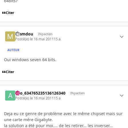
64bits?
Citer
mamdou
INpactien
Posté(e)
le 16 mai 2011
15 a
AUTEUR
Oui windows seven 64 bits.
Citer
ano_634765235136126340
INpactien
Posté(e)
le 16 mai 2011
15 a
Deja eu ce genre de problème avec le même chipset mais sur
une carte mère Gigabyte.
la solution a été pour moi.... de les retirer... les inverser...