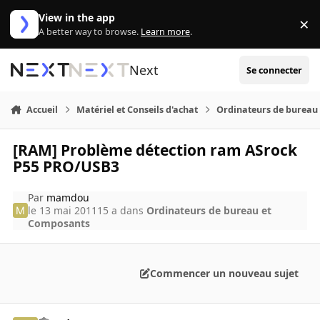
Aller au contenu
View in the app
×
Di
A better way to browse.
Learn more
.
Next
Se connecter
Accueil
Matériel et Conseils d'achat
Ordinateurs de bureau
[RAM] Problème détection ram ASrock
P55 PRO/USB3
Par
mamdou
le 13 mai 2011
15 a
dans
Ordinateurs de bureau et
Composants
Commencer un nouveau sujet