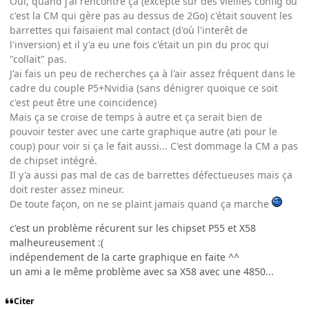
Oui, quand j'ai rencontré ça (excepté sur des vieilles config où
c'est la CM qui gère pas au dessus de 2Go) c'était souvent les
barrettes qui faisaient mal contact (d'où l'interêt de
l'inversion) et il y'a eu une fois c'était un pin du proc qui
"collait" pas.
J'ai fais un peu de recherches ça à l'air assez fréquent dans le
cadre du couple P5+Nvidia (sans dénigrer quoique ce soit
c'est peut être une coincidence)
Mais ça se croise de temps à autre et ça serait bien de
pouvoir tester avec une carte graphique autre (ati pour le
coup) pour voir si ça le fait aussi... C'est dommage la CM a pas
de chipset intégré.
Il y'a aussi pas mal de cas de barrettes défectueuses mais ça
doit rester assez mineur.
De toute façon, on ne se plaint jamais quand ça marche
c'est un problème récurent sur les chipset P55 et X58
malheureusement :(
indépendement de la carte graphique en faite ^^
un ami a le même problème avec sa X58 avec une 4850...
Citer