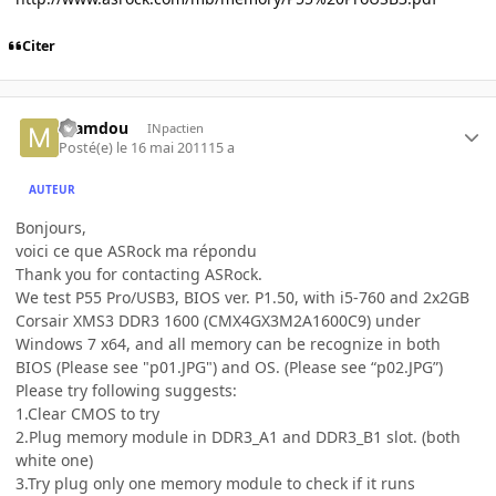
Citer
mamdou
INpactien
Posté(e)
le 16 mai 2011
15 a
AUTEUR
Bonjours,
voici ce que ASRock ma répondu
Thank you for contacting ASRock.
We test P55 Pro/USB3, BIOS ver. P1.50, with i5-760 and 2x2GB
Corsair XMS3 DDR3 1600 (CMX4GX3M2A1600C9) under
Windows 7 x64, and all memory can be recognize in both
BIOS (Please see "p01.JPG") and OS. (Please see “p02.JPG”)
Please try following suggests:
1.Clear CMOS to try
2.Plug memory module in DDR3_A1 and DDR3_B1 slot. (both
white one)
3.Try plug only one memory module to check if it runs