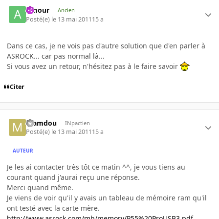
Amour
Ancien
Posté(e)
le 13 mai 2011
15 a
Dans ce cas, je ne vois pas d'autre solution que d'en parler à
ASROCK... car pas normal là...
Si vous avez un retour, n'hésitez pas à le faire savoir
Citer
mamdou
INpactien
Posté(e)
le 13 mai 2011
15 a
AUTEUR
Je les ai contacter très tôt ce matin ^^, je vous tiens au
courant quand j'aurai reçu une réponse.
Merci quand même.
Je viens de voir qu'il y avais un tableau de mémoire ram qu'il
ont testé avec la carte mère.
http://www.asrock.com/mb/memory/P55%20ProUSB3.pdf