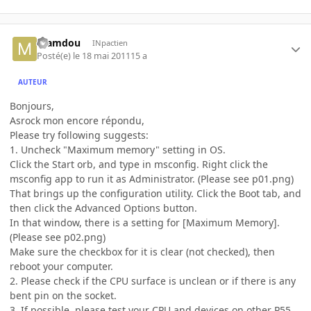
mamdou
INpactien
Posté(e)
le 18 mai 2011
15 a
AUTEUR
Bonjours,
Asrock mon encore répondu,
Please try following suggests:
1. Uncheck "Maximum memory" setting in OS.
Click the Start orb, and type in msconfig. Right click the
msconfig app to run it as Administrator. (Please see p01.png)
That brings up the configuration utility. Click the Boot tab, and
then click the Advanced Options button.
In that window, there is a setting for [Maximum Memory].
(Please see p02.png)
Make sure the checkbox for it is clear (not checked), then
reboot your computer.
2. Please check if the CPU surface is unclean or if there is any
bent pin on the socket.
3. If possible, please test your CPU and devices on other P55