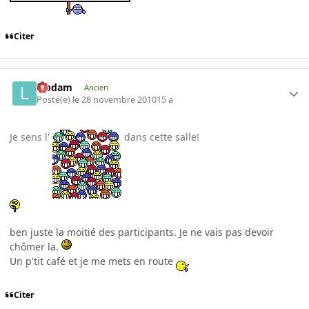
Citer
labdam
Ancien
Posté(e)
le 28 novembre 2010
15 a
Je sens l'
dans cette salle!
ben juste la moitié des participants. Je ne vais pas devoir
chômer la.
Un p'tit café et je me mets en route
Citer