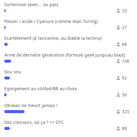
Surtension (avec... ou pas)
23
Poison / acide / Cyanure (comme Alan Turing)
27
Ecartèlement (à l'ancienne, au diable la techno)
68
Arme de dernière génération (formule geek jusqu'au bout)
106
Snu snu
92
Egorgement au cd/dvd/BR au choix
50
Obiwan ne meurt jamais !
325
Des concours, où ça ? => DTC
89