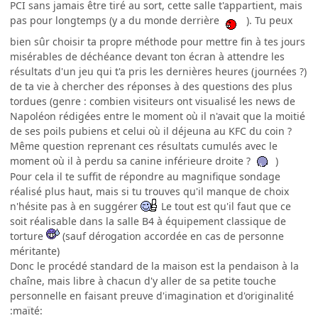
PCI sans jamais être tiré au sort, cette salle t'appartient, mais
pas pour longtemps (y a du monde derrière
). Tu peux
bien sûr choisir ta propre méthode pour mettre fin à tes jours
misérables de déchéance devant ton écran à attendre les
résultats d'un jeu qui t'a pris les dernières heures (journées ?)
de ta vie à chercher des réponses à des questions des plus
tordues (genre : combien visiteurs ont visualisé les news de
Napoléon rédigées entre le moment où il n'avait que la moitié
de ses poils pubiens et celui où il déjeuna au KFC du coin ?
Même question reprenant ces résultats cumulés avec le
moment où il à perdu sa canine inférieure droite ?
)
Pour cela il te suffit de répondre au magnifique sondage
réalisé plus haut, mais si tu trouves qu'il manque de choix
n'hésite pas à en suggérer
Le tout est qu'il faut que ce
soit réalisable dans la salle B4 à équipement classique de
torture
(sauf dérogation accordée en cas de personne
méritante)
Donc le procédé standard de la maison est la pendaison à la
chaîne, mais libre à chacun d'y aller de sa petite touche
personnelle en faisant preuve d'imagination et d'originalité
:maïté: