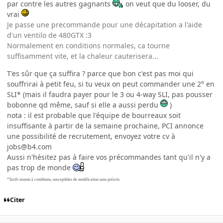
par contre les autres gagnants
on veut que du looser, du
vrai
Je passe une precommande pour une décapitation a l'aide
d'un ventilo de 480GTX :3
Normalement en conditions normales, ca tourne
suffisamment vite, et la chaleur cauterisera...
T'es sûr que ça suffira ? parce que bon c'est pas moi qui
souffrirai à petit feu, si tu veux on peut commander une 2° en
SLI* (mais il faudra payer pour le 3 ou 4-way SLI, pas pousser
bobonne qd même, sauf si elle a aussi perdu
)
nota : il est probable que l'équipe de bourreaux soit
insuffisante à partir de la semaine prochaine, PCI annonce
une possibilité de recrutement, envoyez votre cv à
jobs@b4.com
Aussi n'hésitez pas à faire vos précommandes tant qu'il n'y a
pas trop de monde
*Tarifs soumis à conditions, susceptibles de modification sans préavis
Citer