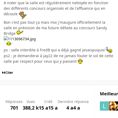
A noter que la salle est régulièrement nettoyée en fonction
des différents concours organisés et de l'affluence qui en
découle
Bon c'est pas tout ça mais moi j'inaugure officiellement la
salle en prévision de ma future défaite au concours Sandy
Bridge
ps : salle interdite à FredB qui a déjà gagné jesaispuquoi
ps2 : je demanderai à jay22 de ne jamais fouler le sol de cette
salle par respect pour ceux qui y passent
Citer
Meilleur
Réponses
Vues
Créé
Dernière réponse
701
388,2 k
15 a
15 a
4 a
4 a