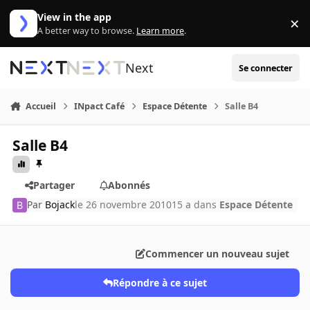
Aller au contenu
View in the app
×
Di
A better way to browse.
Learn more
.
Next
Se connecter
Accueil
INpact Café
Espace Détente
Salle B4
Salle B4
Partager
Abonnés
Par
Bojack
le 26 novembre 2010
15 a
dans
Espace Détente
Commencer un nouveau sujet
Répondre à ce sujet