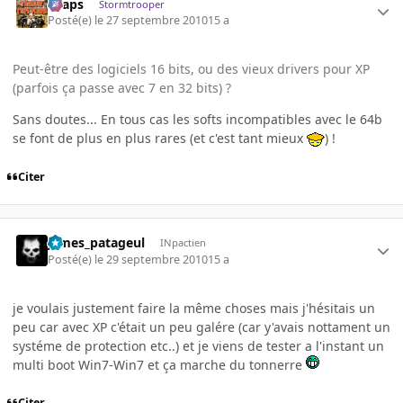
chaps
Stormtrooper
Posté(e)
le 27 septembre 2010
15 a
Peut-être des logiciels 16 bits, ou des vieux drivers pour XP
(parfois ça passe avec 7 en 32 bits) ?
Sans doutes... En tous cas les softs incompatibles avec le 64b
se font de plus en plus rares (et c'est tant mieux
) !
Citer
james_patageul
INpactien
Posté(e)
le 29 septembre 2010
15 a
je voulais justement faire la même choses mais j'hésitais un
peu car avec XP c'était un peu galére (car y'avais nottament un
systéme de protection etc..) et je viens de tester a l'instant un
multi boot Win7-Win7 et ça marche du tonnerre
Citer