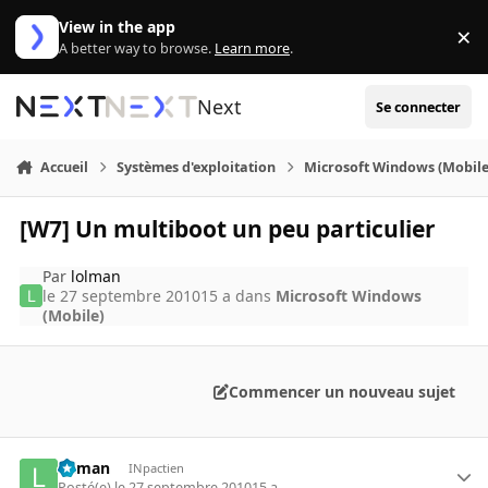
Aller au contenu
View in the app
×
Di
A better way to browse.
Learn more
.
Next
Se connecter
Accueil
Systèmes d'exploitation
Microsoft Windows (Mobile
[W7] Un multiboot un peu particulier
Par
lolman
le 27 septembre 2010
15 a
dans
Microsoft Windows
(Mobile)
Commencer un nouveau sujet
lolman
INpactien
Posté(e)
le 27 septembre 2010
15 a