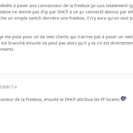
bêbête à poser aux connaisseur de la freebox (je suis totalement i
freebox ne donne pas d'ip par DHCP à un pc connecté dessus par ethe
che un simple switch derrière une freebox, il n'y aura qu'un seul pc
je me pose pour un de mes clients qui n'arrive pas à poser un swit
i est branché ensuite ne peut pas alors qu'il y va s'il est directeme
sements.
 2008
17 a
 routeur de la Freebox, ensuite le DHCP attribue les IP locales