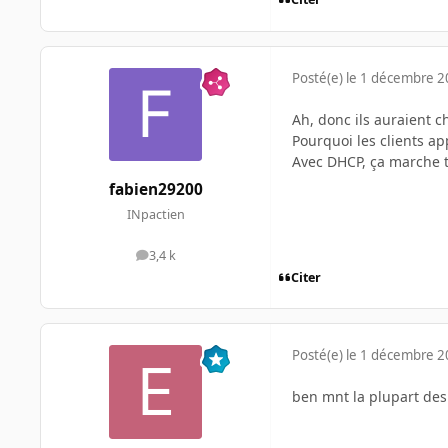
Posté(e)
le 1 décembre 
Ah, donc ils auraient c
Pourquoi les clients app
Avec DHCP, ça marche to
fabien29200
INpactien
3,4 k
messages
Citer
Posté(e)
le 1 décembre 
ben mnt la plupart des 