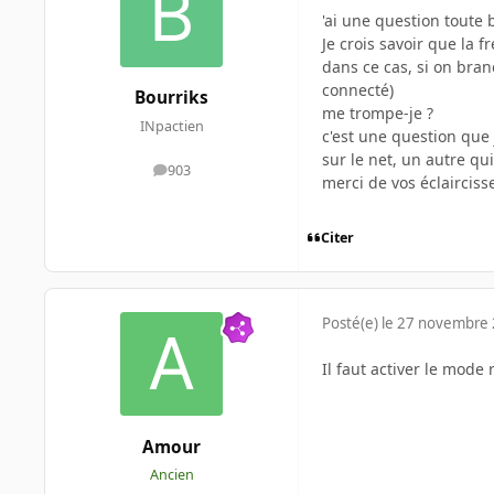
'ai une question toute 
Je crois savoir que la 
dans ce cas, si on bran
connecté)
Bourriks
me trompe-je ?
INpactien
c'est une question que 
sur le net, un autre qu
903
messages
merci de vos éclaircis
Citer
Posté(e)
le 27 novembre
Il faut activer le mode
Amour
Ancien