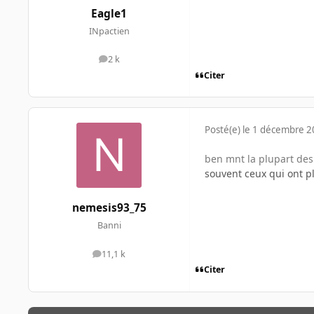
Eagle1
INpactien
2 k
messages
Citer
Posté(e)
le 1 décembre 
ben mnt la plupart des 
souvent ceux qui ont pl
nemesis93_75
Banni
11,1 k
messages
Citer