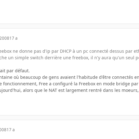
 2008
17 a
freebox ne donne pas d'ip par DHCP à un pc connecté dessus par ethe
che un simple switch derrière une freebox, il n'y aura qu'un seul pc
fait par défaut.
ntaine où beaucoup de gens avaient l'habitude d'être connectés en 
 fonctionnement, Free a configuré la Freebox en mode bridge par
jourd'hui, alors que le NAT est largement rentré dans les moeurs, 
2008
17 a