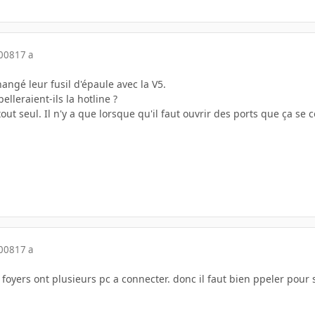
2008
17 a
hangé leur fusil d'épaule avec la V5.
elleraient-ils la hotline ?
ut seul. Il n'y a que lorsque qu'il faut ouvrir des ports que ça se 
2008
17 a
foyers ont plusieurs pc a connecter. donc il faut bien ppeler pour 