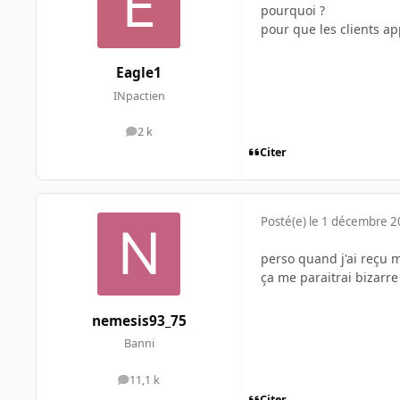
pourquoi ?
pour que les clients app
Eagle1
INpactien
2 k
messages
Citer
Posté(e)
le 1 décembre 
perso quand j'ai reçu m
ça me paraitrai bizarre 
nemesis93_75
Banni
11,1 k
messages
Citer