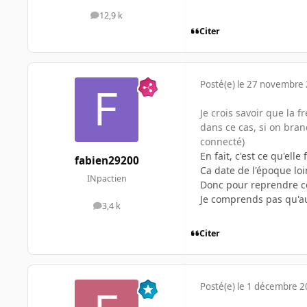
12,9 k
messages
Citer
Posté(e)
le 27 novembre
Je crois savoir que la 
dans ce cas, si on bran
connecté)
En fait, c'est ce qu'elle 
fabien29200
Ca date de l'époque loi
INpactien
Donc pour reprendre ce
Je comprends pas qu'au
3,4 k
messages
Citer
Posté(e)
le 1 décembre 