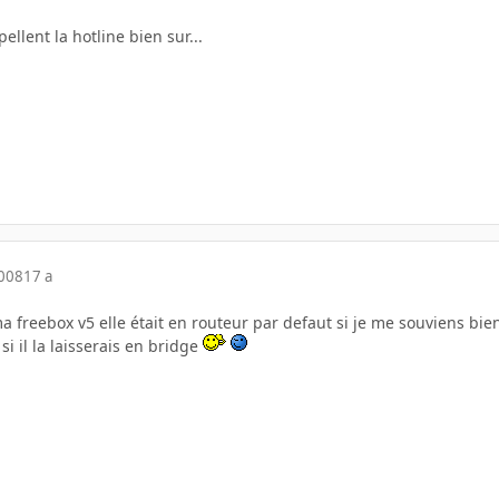
ellent la hotline bien sur...
2008
17 a
a freebox v5 elle était en routeur par defaut si je me souviens bie
si il la laisserais en bridge