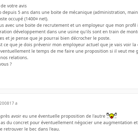
 de votre avis
fo depuis 5 ans dans une boite de mécanique (administration, mai
ste occupé (1400¤ net).
ous avec une boite de recrutement et un employeur que mon profil i
tion développement dans une usine qu'ils sont en train de monter, 
s et je pense que je pourrai bien décrocher le poste.
est ce que je dois prévenir mon employeur actuel que je vais voir la
éventuellement le temps de me faire une proposition si il veut me gar
nos relations.
vous ?
 2008
17 a
après avoir eu une éventuelle proposition de l'autre
s du concret pour éventuellement négocier une augmentation et si
e retrouver le bec dans l'eau.