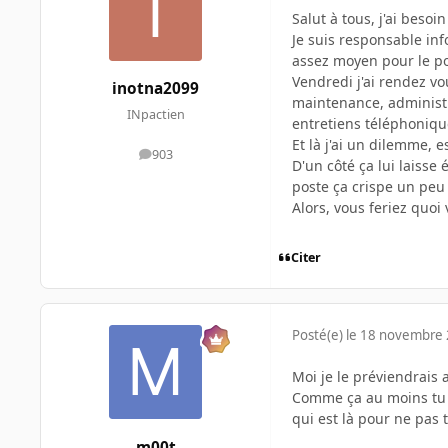
Salut à tous, j'ai besoin
Je suis responsable in
assez moyen pour le po
Vendredi j'ai rendez v
inotna2099
maintenance, administra
INpactien
entretiens téléphonique
Et là j'ai un dilemme, 
903
messages
D'un côté ça lui laisse 
poste ça crispe un peu 
Alors, vous feriez quoi 
Citer
Posté(e)
le 18 novembre
Moi je le préviendrais 
Comme ça au moins tu a
qui est là pour ne pas t
m00t