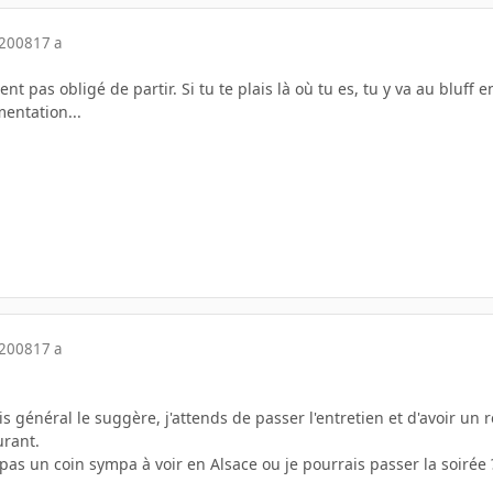
 2008
17 a
ent pas obligé de partir. Si tu te plais là où tu es, tu y va au bluf
entation...
 2008
17 a
is général le suggère, j'attends de passer l'entretien et d'avoir un 
urant.
pas un coin sympa à voir en Alsace ou je pourrais passer la soirée