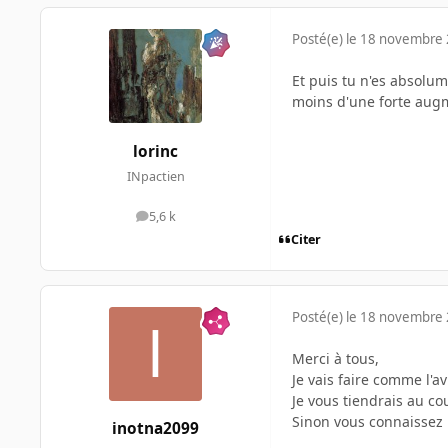
Posté(e)
le 18 novembre
Et puis tu n'es absolum
moins d'une forte augm
lorinc
INpactien
5,6 k
messages
Citer
Posté(e)
le 18 novembre
Merci à tous,
Je vais faire comme l'av
Je vous tiendrais au co
Sinon vous connaissez 
inotna2099