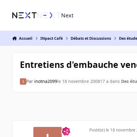
Aller au contenu
Next
Accueil
INpact Café
Débats et Discussions
Des étud
Entretiens d'embauche ven
Par
inotna2099
le 18 novembre 2008
17 a
dans
Des étu
Posté(e)
le 18 novembre