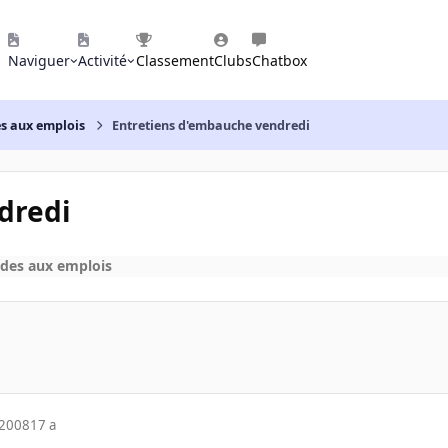
Naviguer
Activité
Classement
Clubs
Chatbox
es aux emplois
Entretiens d'embauche vendredi
dredi
des aux emplois
 2008
17 a