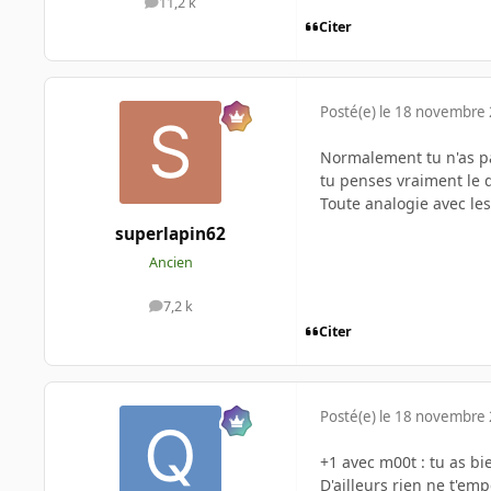
11,2 k
messages
Citer
Posté(e)
le 18 novembre
Normalement tu n'as pas
tu penses vraiment le 
Toute analogie avec le
superlapin62
Ancien
7,2 k
messages
Citer
Posté(e)
le 18 novembre
+1 avec m00t : tu as bie
D'ailleurs rien ne t'e