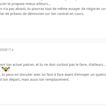
qu'on te propose mieux ailleurs...
ien n'a pas abouti, tu pourras tout de même essayer de négocier un
délai de préavis de démission sur ton contrat en cours.
 2008
17 a
nir ton actuel patron, et tu ne dois surtout pas le faire, d'ailleurs
..
s, tu peux en discuter avec lui face à face avant d'envoyer un quelco
nt ton départ, mais aussi ton remplacement.