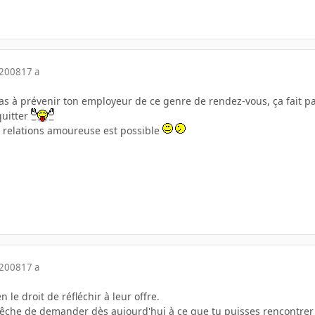
 2008
17 a
 à prévenir ton employeur de ce genre de rendez-vous, ça fait parti
quitter
s relations amoureuse est possible
 2008
17 a
n le droit de réfléchir à leur offre.
mpêche de demander dès aujourd'hui à ce que tu puisses rencontre