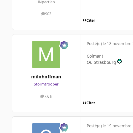
INpactien
903
messages
Citer
Posté(e)
le 18 novembre
Colmar !
Ou Strasbourg
milohoffman
Stormtrooper
7,6 k
messages
Citer
Posté(e)
le 19 novembre