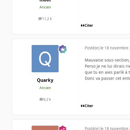
Ancien
11,2 k
messages
Citer
Posté(e)
le 18 novembre
Mauvaise sous-section,
Perso je ne lui dirais 
que tu en aies parlé à 
Donc va passer cet entr
Quarky
Ancien
9,2 k
messages
Citer
Posté(e)
le 18 novembre