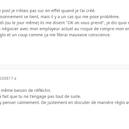
 post je n'étais pas sur en effet quand je l'ai créé.
aisonnement se tient, mais il y a un cas qui me pose problème.
di (ou le jour même) ils me disent "OK on vous prend", je dis quoi 
is négocier avec mon employeur actuel au risque de rompre mon e
églo et un coup comme ça me filerai mauvaise conscience.
 2008
17 a
 même besoin de réfléchir.
 fait que tu ne t'engage pas tout de suite.
d'y penser calmement. De justement en discuter de manière réglo a