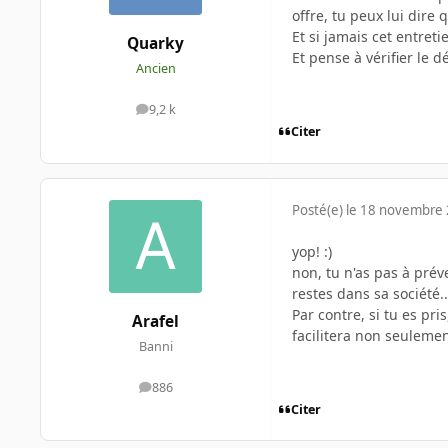
offre, tu peux lui dire 
Et si jamais cet entret
Quarky
Et pense à vérifier le 
Ancien
9,2 k
messages
Citer
Posté(e)
le 18 novembre
yop! :)
non, tu n'as pas à préve
restes dans sa société.
Par contre, si tu es pri
Arafel
facilitera non seuleme
Banni
886
messages
Citer