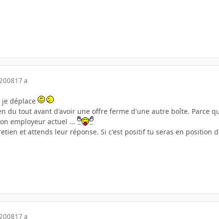
 2008
17 a
 je déplace
rien du tout avant d'avoir une offre ferme d'une autre boîte. Parce q
ton employeur actuel ...
etien et attends leur réponse. Si c'est positif tu seras en position
 2008
17 a