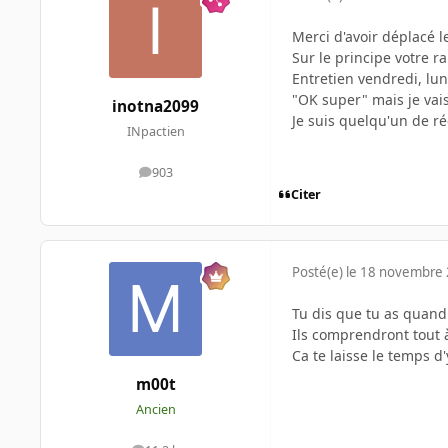
Merci d'avoir déplacé le
Sur le principe votre r
Entretien vendredi, lun
"OK super" mais je va
inotna2099
Je suis quelqu'un de r
INpactien
903
messages
Citer
Posté(e)
le 18 novembre
Tu dis que tu as quand
Ils comprendront tout à
Ca te laisse le temps 
m00t
Ancien