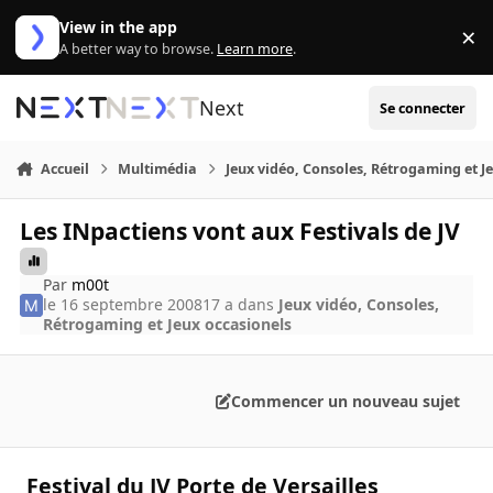
Aller au contenu
View in the app
×
Di
A better way to browse.
Learn more
.
Next
Se connecter
Accueil
Multimédia
Jeux vidéo, Consoles, Rétrogaming et J
Les INpactiens vont aux Festivals de JV
Par
m00t
le 16 septembre 2008
17 a
dans
Jeux vidéo, Consoles,
Rétrogaming et Jeux occasionels
Commencer un nouveau sujet
Festival du JV Porte de Versailles