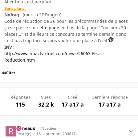
Aller hop c'est parti \o/
Bons plans :
Nofrag
: (merci c2DDragon)
Code de réduction de 2€ pour les précommandes de places
ça se passe sur
cette page
en bas de la page "Concours 50
places..." et d'ailleurs ce concours se termine demain donc
c'est pas trop tard si vous voulez une place à l'oeil
INV
:
http://www.inpactvirtuel.com/news/26063-Fe...s-
Reduction.htm
Citer
Réponses
Vues
Créé
Dernière réponse
115
32,2 k
17 a
17 a
17 a
17 a
rameaux
INpactien
Posté(e)
le 16 septembre 2008
17 a