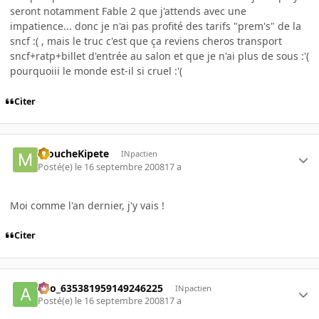
seront notamment Fable 2 que j'attends avec une
impatience... donc je n'ai pas profité des tarifs "prem's" de la
sncf :( , mais le truc c'est que ça reviens cheros transport
sncf+ratp+billet d'entrée au salon et que je n'ai plus de sous :'(
pourquoiii le monde est-il si cruel :'(
Citer
moucheKipete
INpactien
Posté(e)
le 16 septembre 2008
17 a
Moi comme l'an dernier, j'y vais !
Citer
ano_635381959149246225
INpactien
Posté(e)
le 16 septembre 2008
17 a