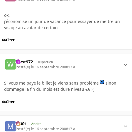
ok,
j'économise un jour de vacance pour essayer de mettre un
visage au avatar de certain
Citer
West972
INpactien
Posté(e)
le 16 septembre 2008
17 a
Si vous me payé le billet je viens sans problème
sinon
dommage la fin du mois est dure niveau €€ :(
Citer
m00t
Ancien
Posté(e)
le 16 septembre 2008
17 a