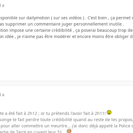
8 a
sponible sur dailymotion ( sur ses vidéos ) . C'est bien , ça permet
pas supprimer un commentaire juger personnellement inutile .
tion impose une certaine crédibilité , ça poserai beaucoup trop d
n idée , je n'aime pas être modérer et encore moins être obliger
8 a
e a été fait à 2h12 ; or tu prétends l'avoir fait à 2h11!
nge te fait perdre toute crédibilité quand au reste de tes propos,
 pour aller commettre un meurtre... j'ai donc déjà appelé la Police 
partie de Tarot en cuvant leur 51...