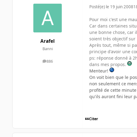
Posté(e)
le 19 juin 2008
1
Pour moi c'est une ma
Car dans certaines situ
une bonne chose, car il
soient très objectif sur
Arafel
Après tout, même si par
Banni
principe d'avoir une c
ps: réponse donné à 2h
886
messages
dans mes propos.
Menteur!
On voit bien que le post
non seulement ce menso
profité de cette minute
qu'ils auront fini leur 
Citer