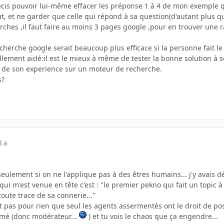
écis pouvoir lui-même effacer les préponse 1 à 4 de mon exemple qu
t, et ne garder que celle qui répond à sa question(d'autant plus 
ches ,il faut faire au moins 3 pages google ,pour en trouver une 
cherche google serait beaucoup plus efficace si la personne fait 
llement aidé:il est le mieux à même de tester la bonne solution à so
 de son experience sur un moteur de recherche.
s?
8 a
seulement si on ne l'applique pas à des êtres humains... j'y avais 
ui m'est venue en tête c'est : "le premier pekno qui fait un topic à
 toute trace de sa connerie..."
est pas pour rien que seul les agents assermentés ont le droit de p
rmé (donc modérateur...
) et tu vois le chaos que ça engendre...