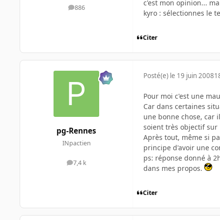
c'est mon opinion... mai
886
messages
kyro : sélectionnes le tex
Citer
Posté(e)
le 19 juin 2008
1
Pour moi c'est une ma
Car dans certaines situ
une bonne chose, car il
soient très objectif sur
pg-Rennes
Après tout, même si par
INpactien
principe d'avoir une c
ps: réponse donné à 2h
7,4 k
messages
dans mes propos.
Citer