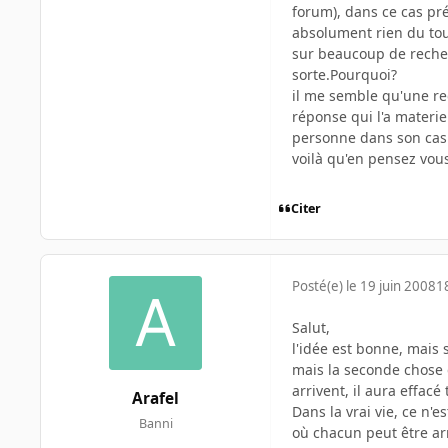
forum), dans ce cas pr
absolument rien du tou
sur beaucoup de recher
sorte.Pourquoi?
il me semble qu'une re
réponse qui l'a materie
personne dans son cas
voilà qu'en pensez vou
Citer
Posté(e)
le 19 juin 2008
1
Salut,
l'idée est bonne, mais 
mais la seconde chose q
arrivent, il aura effacé
Arafel
Dans la vrai vie, ce n'
Banni
où chacun peut être a