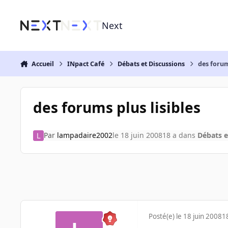
Aller au contenu
Next
Accueil
INpact Café
Débats et Discussions
des forum
des forums plus lisibles
Par
lampadaire2002
le 18 juin 2008
18 a
dans
Débats e
Posté(e)
le 18 juin 2008
1