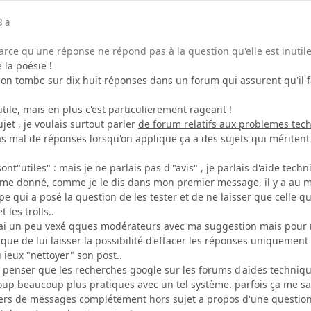
8 a
arce qu'une réponse ne répond pas à la question qu'elle est inutile.
 la poésie !
n tombe sur dix huit réponses dans un forum qui assurent qu'il 
tile, mais en plus c'est particulierement rageant !
ujet , je voulais surtout parler
de forum relatifs aux problemes tec
as mal de réponses lorsqu'on applique ça a des sujets qui méritent 
ont"utiles" : mais je ne parlais pas d'"avis" , je parlais d'aide techn
me donné, comme je le dis dans mon premier message, il y a au m
pe qui a posé la question de les tester et de ne laisser que celle q
 les trolls..
e j'ai un peu vexé qques modérateurs avec ma suggestion mais pou
e de lui laisser la possibilité d'effacer les réponses uniquement 
u ieux "nettoyer" son post..
 penser que les recherches google sur les forums d'aides techniques
oup beaucoup plus pratiques avec un tel système. parfois ça me s
lliers de messages complétement hors sujet a propos d'une question