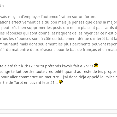
8 a
uvais moyen d'employer l'automodération sur un forum.
ations effectivement ca a du bon mais je penses que dans la majorité
 peut très bien supprimer les posts qui ne lui plaisent pas car ils
 les réponses qui sont donné, et risquent de les rayer car ce n'est p
fois les réponses sont à côté ou totalement dénué d'intérêt faut la
ommunauté mais dont seulement les plus pertinents peuvent répondre
11 du mat entre deux révisions pour le bac de français et en mata
e a été fait à 2h12 ; or tu prétends l'avoir fait à 2h11!
nge te fait perdre toute crédibilité quand au reste de tes propos,
 pour aller commettre un meurtre... j'ai donc déjà appelé la Police 
partie de Tarot en cuvant leur 51...