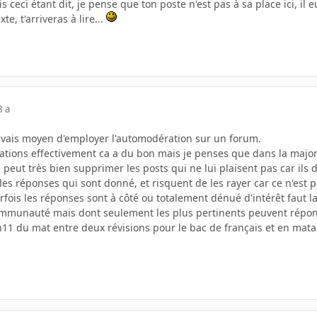
s ceci étant dit, je pense que ton poste n'est pas à sa place ici, il 
te, t'arriveras à lire...
8 a
uvais moyen d'employer l'automodération sur un forum.
ations effectivement ca a du bon mais je penses que dans la majorité
 peut très bien supprimer les posts qui ne lui plaisent pas car ils
 les réponses qui sont donné, et risquent de les rayer car ce n'est p
fois les réponses sont à côté ou totalement dénué d'intérêt faut la
ommunauté mais dont seulement les plus pertinents peuvent répondre
11 du mat entre deux révisions pour le bac de français et en mata