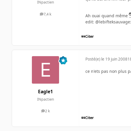
INpactien
7,4 k
Ah ouai quand même
messages
edit: @lebifteksauvage:
Citer
Posté(e)
le 19 juin 2008
1
ce n'ets pas non plus p
Eagle1
INpactien
2 k
messages
Citer