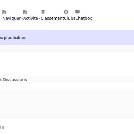
Naviguer
Activité
Classement
Clubs
Chatbox
s plus lisibles
t Discussions
8 a