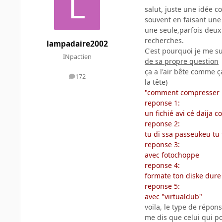
salut, juste une idée 
souvent en faisant une
une seule,parfois deux
recherches.
lampadaire2002
C'est pourquoi je me s
INpactien
de sa propre question
ça a l'air bête comme ç
172
messages
la tête)
"comment compresser un
reponse 1:
un fichié avi cé daija
reponse 2:
tu di ssa passeukeu tu 
reponse 3:
avec fotochoppe
reponse 4:
formate ton diske dure
reponse 5:
avec "virtualdub"
voila, le type de répon
me dis que celui qui po