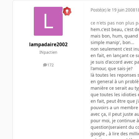
Posté(e)
le 19 juin 2008
1
ce n'ets pas non plus p
hem.c'est beau, c'est de
mais bon, hum, quand o
simple manip', bon...
lampadaire2002
non seulement c'est inu
INpactien
en fait, en lançant ce s
je suis d'accord avec p
172
messages
l'amour, que sais-je?
là toutes les reponses s
en general à un problè
manière ce serait au ty
que toutes les idioties et
en fait, peut être qu
pouvoirs a un membre qu
avec ça, il peut juste a
pour moi, je continue à
question)seraient du c
google , à lire des mi