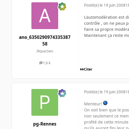
Posté(e)
le 19 juin 2008
1
L'automodération est di
contrôle , on ne peux 
Faire sa propre modéra
Maintenant ça reste mo
ano_6350290974335387
58
INpactien
1,6 k
messages
Citer
Posté(e)
le 19 juin 2008
1
Menteur!
On voit bien que le post
non seulement ce menso
profité de cette minute
pg-Rennes
qu'ils auront fini leur 