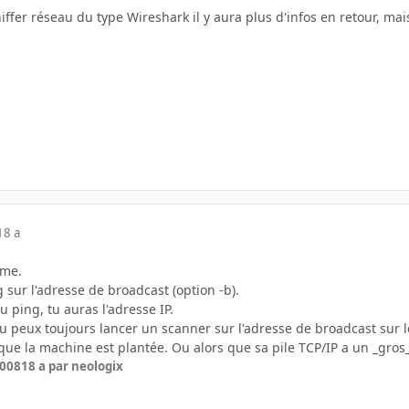
iffer réseau du type Wireshark il y aura plus d'infos en retour, mais
18 a
ème.
ng sur l'adresse de broadcast (option -b).
 ping, tu auras l'adresse IP.
tu peux toujours lancer un scanner sur l'adresse de broadcast sur le
st que la machine est plantée. Ou alors que sa pile TCP/IP a un _gros
2008
18 a
par neologix