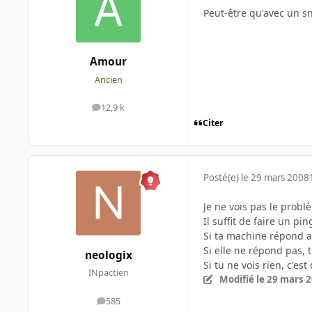
Peut-être qu'avec un sn
Amour
Ancien
12,9 k
messages
Citer
Posté(e)
le 29 mars 2008
Je ne vois pas le probl
Il suffit de faire un pi
Si ta machine répond au
Si elle ne répond pas, 
neologix
Si tu ne vois rien, c'e
INpactien
Modifié
le 29 mars 
585
messages