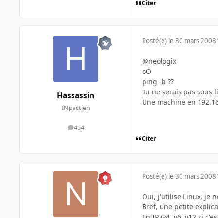
Citer
Posté(e)
le 30 mars 2008
@neologix
oO
ping -b ??
Tu ne serais pas sous l
Hassassin
Une machine en 192.16
INpactien
454
messages
Citer
Posté(e)
le 30 mars 2008
Oui, j'utilise Linux, je
Bref, une petite explica
En IP (v4, v6, v12 si c'