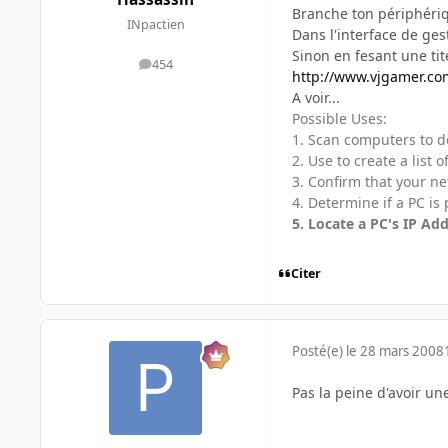
Branche ton périphéri
INpactien
Dans l'interface de gest
Sinon en fesant une tit
454
messages
http://www.vjgamer.co
A voir...
Possible Uses:
1. Scan computers to d
2. Use to create a list
3. Confirm that your 
4. Determine if a PC is
5. Locate a PC's IP Ad
Citer
Posté(e)
le 28 mars 2008
Pas la peine d'avoir un