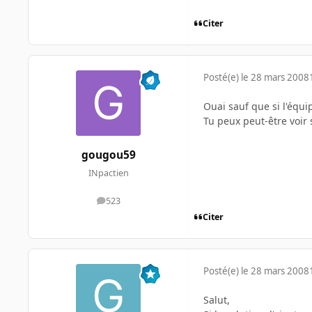
Citer
Posté(e)
le 28 mars 2008
Ouai sauf que si l'équi
Tu peux peut-être voir 
gougou59
INpactien
523
messages
Citer
Posté(e)
le 28 mars 2008
Salut,