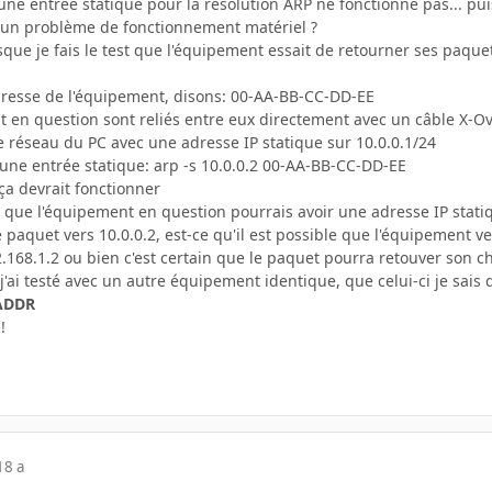
r une entrée statique pour la résolution ARP ne fonctionne pas... pui
'un problème de fonctionnement matériel ?
sque je fais le test que l'équipement essait de retourner ses paque
dresse de l'équipement, disons: 00-AA-BB-CC-DD-EE
t en question sont reliés entre eux directement avec un câble X-Ove
e réseau du PC avec une adresse IP statique sur 10.0.0.1/24
 une entrée statique: arp -s 10.0.0.2 00-AA-BB-CC-DD-EE
a devrait fonctionner
 que l'équipement en question pourrais avoir une adresse IP statiq
 paquet vers 10.0.0.2, est-ce qu'il est possible que l'équipement ve
2.168.1.2 ou bien c'est certain que le paquet pourra retouver son c
 j'ai testé avec un autre équipement identique, que celui-ci je sais
ADDR
!
18 a