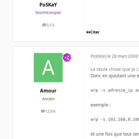
PoSKaY
Stormtrooper
5,5 k
messages
Citer
Posté(e)
le 28 mars 2008
La seule chose que je 
Donc en ajoutant une e
Amour
arp -s adresse_ip a
Ancien
exemple :
12,9 k
messages
arp -s 192.168.0.10
et une fois que tout se