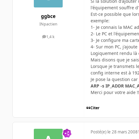
Si la solution d'ajoute
l'équipement souffre d
Est-ce possible que lor
ggbce
exemple:
INpactien
1- Je connais la MAC a
2- Le PC et l'équipemen
1,4 k
messages
3- Je configure ma cart
4- Sur mon PC, j'ajoute
Logiquement rendu là ç
Mais disons que je sais
Lorsque je transmets le
config interne est à 19
Je pose la question car
ARP -s IP_ADDR MAC_
Merci pour votre aide !!
Citer
Posté(e)
le 28 mars 2008