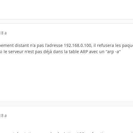
18 a
pement distant n'a pas l'adresse 192.168.0.100, il refusera les paq
si le serveur n'est pas déjà dans la table ARP avec un "arp -a"
18 a