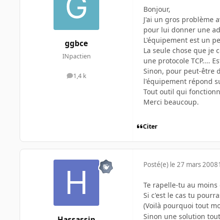
Bonjour,
J'ai un gros problème 
pour lui donner une ad
L'équipement est un peu
ggbce
La seule chose que je c
INpactien
une protocole TCP.... E
Sinon, pour peut-être 
1,4 k
messages
l'équipement répond su
Tout outil qui fonctio
Merci beaucoup.
Citer
Posté(e)
le 27 mars 2008
Te rapelle-tu au moins 
Si c'est le cas tu pour
(Voilà pourquoi tout 
Sinon une solution tou
Hassassin