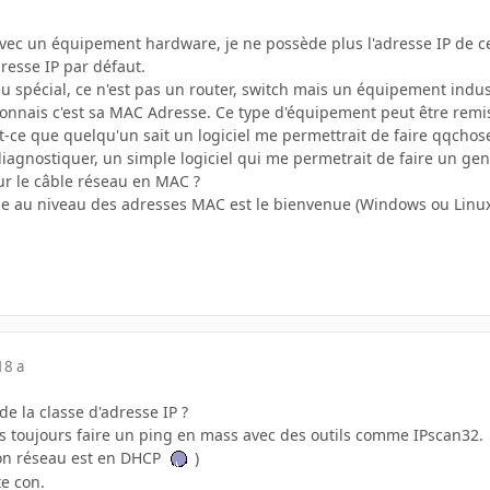
avec un équipement hardware, je ne possède plus l'adresse IP de ce
resse IP par défaut.
 spécial, ce n'est pas un router, switch mais un équipement indust
onnais c'est sa MAC Adresse. Ce type d'équipement peut être remis 
st-ce que quelqu'un sait un logiciel me permettrait de faire qqcho
diagnostiquer, un simple logiciel qui me permetrait de faire un g
r le câble réseau en MAC ?
nne au niveau des adresses MAC est le bienvenue (Windows ou Linux
18 a
de la classe d'adresse IP ?
ras toujours faire un ping en mass avec des outils comme IPscan32.
mon réseau est en DHCP
)
te con.