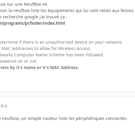
que sur une NeufBox v4.
ion la neufbox liste les équipements qui lui sont reliés aux fesses. 
e recherche google j'ai trouvé ça :
m/programs/pcfinder/index.html
etermine if there is an unauthorized device on your network.
 of MAC Addresses to allow for Wireless Access.
networks Computer Name Scheme has been followed.
 powered on or not.
dress by it's name or it's MAC Address.
18 a
e neufbox, un simple routeur liste les périphériques connectés.