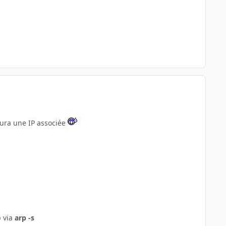
aura une IP associée
p via
arp -s