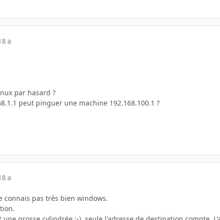
18 a
inux par hasard ?
8.1.1 peut pinguer une machine 192.168.100.1 ?
18 a
 ne connais pas très bien windows.
tion.
est une grosse cylindrée :-), seule l'adresse de destination compte. L'