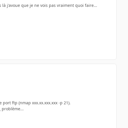
 là j'avoue que je ne vois pas vraiment quoi faire...
 port ftp (nmap xxx.xx.xxx.xxx -p 21).
_ problème...