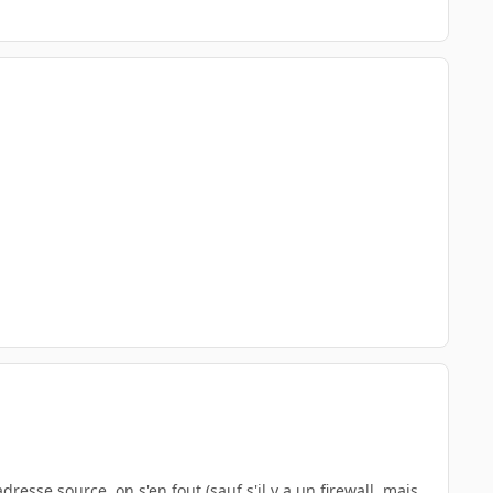
adresse source, on s'en fout (sauf s'il y a un firewall, mais