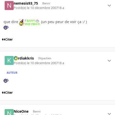
nemesis93_75
Banni
Posté(e)
le 10 décembre 2007
18 a
que dire
(un peu peur de voir ça :/ )
Citer
kardiakkris
INpactien
Posté(e)
le 10 décembre 2007
18 a
AUTEUR
Citer
NiceOne
Banni