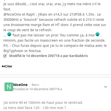
Je suis désolé... c'est vrai, vrai, vrai; j'y mets ma mère s'il le
faut.
@NiceOne et Raph : j'étais en x14,5 sur 210FSB à 1,55v . Le
3000MHz a "bouncé" because refresh subite et à 210 il reste
une énoooorme marge Ram et HT donc il prend cette voie sur
le coup de vent de la refresh.
...
'faut pas me laisser un proc' fou comme ça, à moi
.
Hmmm, pas facile un maxscreen en une fraction de seconde.
P.S. : Chui furax depuis que j'ai lu le comparo de malsa avec le
BigTyphoon vs Noctua.
Modifié
le 14 décembre 2007
18 a
par kardiakkris
Citer
NiceOne
Banni
Posté(e)
le 14 décembre 2007
18 a
J'ai entre 90 et 100mm de haut pour le ventirad.
Le tiens doit faire 120 - 130 mm non ?