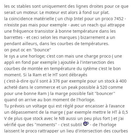
les oc stables sont uniquement des lignes droites pour ce que
serait un moteur. Le moteur est alors à fond sur plat.
la coïncidence matérielle ( un chip Intel pour un proco 7452 -
n'existe pas mais pour exemple - avec un reach qui attrappe
une fréquence transistor à bonne température dans les
barrettes - et ceci selon les marques ) bizarrement a un
pendant ailleurs, dans les courbes de températures.
on peut oc en "bounce"
le sys a une horloge; c'est con mais une charge proco ( une
appli en fond par exemple ) ajoutée à l'intersection des
courbes de montée en température du sytème c'est le bon
moment. Si la Ram et le HT sont débrayés
( c'est-à-dire qu'il sont à 376 par exemple pour un stock à 400
acheté dans le commerce et un peak possible à 520 comme
pour une bonne Ram ) la marge possible fait "bouncer"
quand on arrive au bon moment de l'horloge.
Tu prévois un voltage qui est réglé pour encaisser à l'avance
un dépassement de la marge ( par exemple mettre le HT à 0,5
V de plus que stock avec le NB aussi un peu plus fort ) et j'ai
vérifié que des "moments" - c'est subtil
- de l'horloge
laissent le proco rattrapper un lieu d'intersection des courbes