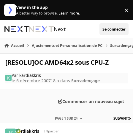
Aller au contenu
View in the app
×
Di
A better way to browse.
Learn more
.
Next
Se connecter
Accueil
Ajustements et Personnalisation de PC
Surcadença
[RESOLU]OC AMD64x2 sous CPU-Z
Par
kardiakkris
le 6 décembre 2007
18 a
dans
Surcadençage
Commencer un nouveau sujet
PAGE 1 SUR 24
SUIVANT
kardiakkris
INpactien