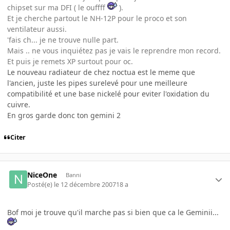
chipset sur ma DFI ( le ouffff
).
Et je cherche partout le NH-12P pour le proco et son
ventilateur aussi.
'fais ch... je ne trouve nulle part.
Mais .. ne vous inquiétez pas je vais le reprendre mon record.
Et puis je remets XP surtout pour oc.
Le nouveau radiateur de chez noctua est le meme que
l'ancien, juste les pipes surelevé pour une meilleure
compatibilité et une base nickelé pour eviter l'oxidation du
cuivre.
En gros garde donc ton gemini 2
Citer
NiceOne
Banni
Posté(e)
le 12 décembre 2007
18 a
Bof moi je trouve qu'il marche pas si bien que ca le Geminii...