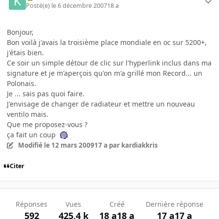
Posté(e)
le 6 décembre 2007
18 a
Bonjour,
Bon voilà j'avais la troisième place mondiale en oc sur 5200+,
j'étais bien.
Ce soir un simple détour de clic sur l'hyperlink inclus dans ma
signature et je m'aperçois qu'on m'a grillé mon Record... un
Polonais.
Je ... sais pas quoi faire.
J'envisage de changer de radiateur et mettre un nouveau
ventilo mais.
Que me proposez-vous ?
ça fait un coup
Modifié
le 12 mars 2009
17 a
par kardiakkris
Citer
Réponses
Vues
Créé
Dernière réponse
592
425,4 k
18 a
18 a
17 a
17 a