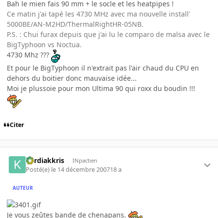
Bah le mien fais 90 mm + le socle et les heatpipes !
Ce matin j'ai tapé les 4730 MHz avec ma nouvelle install'
5000BE/AN-M2HD/ThermalRightHR-05NB.
P.S. : Chui furax depuis que j'ai lu le comparo de malsa avec le
BigTyphoon vs Noctua.
4730 Mhz ???
Et pour le BigTyphoon il n'extrait pas l'air chaud du CPU en
dehors du boitier donc mauvaise idée...
Moi je plussoie pour mon Ultima 90 qui roxx du boudin !!!
Citer
kardiakkris
INpactien
Posté(e)
le 14 décembre 2007
18 a
AUTEUR
Je vous zeûtes bande de chenapans.