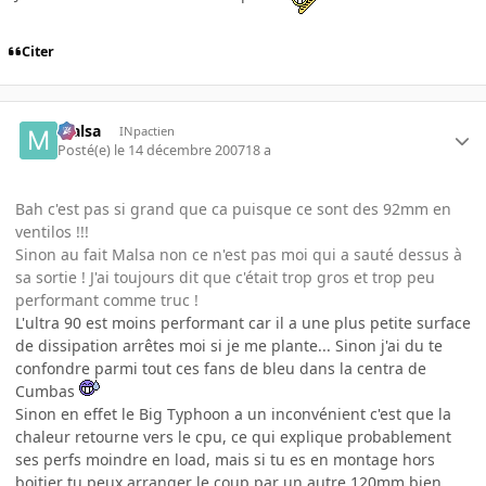
Citer
Malsa
INpactien
Posté(e)
le 14 décembre 2007
18 a
Bah c'est pas si grand que ca puisque ce sont des 92mm en
ventilos !!!
Sinon au fait Malsa non ce n'est pas moi qui a sauté dessus à
sa sortie ! J'ai toujours dit que c'était trop gros et trop peu
performant comme truc !
L'ultra 90 est moins performant car il a une plus petite surface
de dissipation arrêtes moi si je me plante... Sinon j'ai du te
confondre parmi tout ces fans de bleu dans la centra de
Cumbas
Sinon en effet le Big Typhoon a un inconvénient c'est que la
chaleur retourne vers le cpu, ce qui explique probablement
ses perfs moindre en load, mais si tu es en montage hors
boitier tu peux arranger le coup par un autre 120mm bien