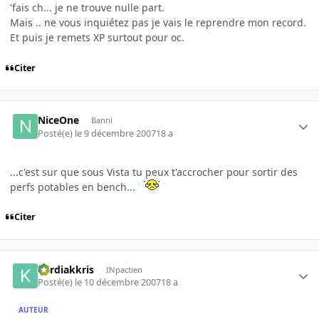
'fais ch... je ne trouve nulle part.
Mais .. ne vous inquiétez pas je vais le reprendre mon record.
Et puis je remets XP surtout pour oc.
Citer
NiceOne
Banni
Posté(e)
le 9 décembre 2007
18 a
...c'est sur que sous Vista tu peux t'accrocher pour sortir des
perfs potables en bench...
Citer
kardiakkris
INpactien
Posté(e)
le 10 décembre 2007
18 a
AUTEUR