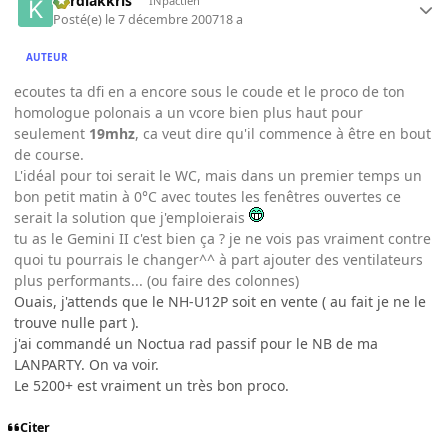
kardiakkris
INpactien
Posté(e)
le 7 décembre 2007
18 a
AUTEUR
ecoutes ta dfi en a encore sous le coude et le proco de ton
homologue polonais a un vcore bien plus haut pour
seulement
19mhz
, ca veut dire qu'il commence à être en bout
de course.
L'idéal pour toi serait le WC, mais dans un premier temps un
bon petit matin à 0°C avec toutes les fenêtres ouvertes ce
serait la solution que j'emploierais
tu as le Gemini II c'est bien ça ? je ne vois pas vraiment contre
quoi tu pourrais le changer^^ à part ajouter des ventilateurs
plus performants... (ou faire des colonnes)
Ouais, j'attends que le NH-U12P soit en vente ( au fait je ne le
trouve nulle part ).
j'ai commandé un Noctua rad passif pour le NB de ma
LANPARTY. On va voir.
Le 5200+ est vraiment un très bon proco.
Citer