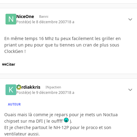
NiceOne
Banni
Posté(e)
le 8 décembre 2007
18 a
En même temps 16 Mhz tu peux facilement les griller en
priant un peu pour que tu tiennes un cran de plus sous
ClockGen !
Citer
kardiakkris
INpactien
Posté(e)
le 9 décembre 2007
18 a
AUTEUR
Ouais mais là comme je repars pour je mets un Noctua
chipset sur ma DFI ( le ouffff
).
Et je cherche partout le NH-12P pour le proco et son
ventilateur aussi.