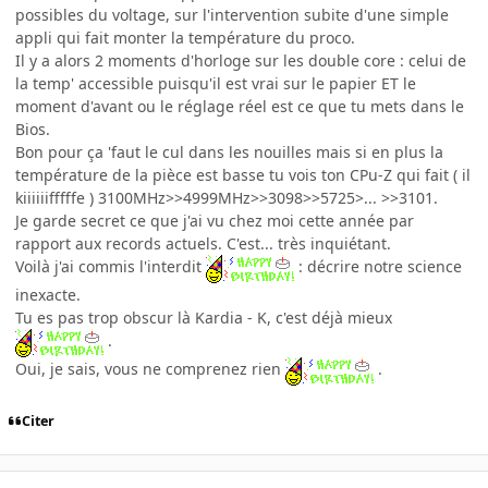
possibles du voltage, sur l'intervention subite d'une simple
appli qui fait monter la température du proco.
Il y a alors 2 moments d'horloge sur les double core : celui de
la temp' accessible puisqu'il est vrai sur le papier ET le
moment d'avant ou le réglage réel est ce que tu mets dans le
Bios.
Bon pour ça 'faut le cul dans les nouilles mais si en plus la
température de la pièce est basse tu vois ton CPu-Z qui fait ( il
kiiiiiifffffe ) 3100MHz>>4999MHz>>3098>>5725>... >>3101.
Je garde secret ce que j'ai vu chez moi cette année par
rapport aux records actuels. C'est... très inquiétant.
Voilà j'ai commis l'interdit
: décrire notre science
inexacte.
Tu es pas trop obscur là Kardia - K, c'est déjà mieux
.
Oui, je sais, vous ne comprenez rien
.
Citer