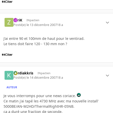
Citer
ZyriK
INpactien
Posté(e)
le 13 décembre 2007
18 a
J'ai entre 90 et 100mm de haut pour le ventirad.
Le tiens doit faire 120 - 130 mm non ?
Citer
kardiakkris
INpactien
Posté(e)
le 14 décembre 2007
18 a
AUTEUR
Je vous interromps pour une news coriace.
Ce matin j'ai tapé les 4730 MHz avec ma nouvelle install'
5000BE/AN-M2HD/ThermalRightHR-05NB.
ça a duré une fraction de seconde.