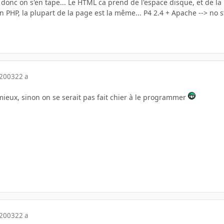
 donc on s'en tape... Le HTML ca prend de l'espace disque, et de la
en PHP, la plupart de la page est la même... P4 2.4 + Apache --> no s
 2003
22 a
 mieux, sinon on se serait pas fait chier à le programmer
 2003
22 a