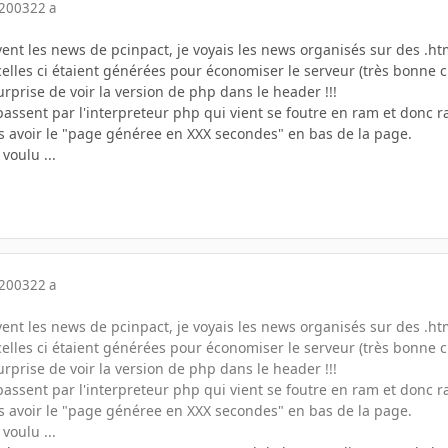
 2003
22 a
ent les news de pcinpact, je voyais les news organisés sur des .ht
elles ci étaient générées pour économiser le serveur (très bonne c
rprise de voir la version de php dans le header !!!
passent par l'interpreteur php qui vient se foutre en ram et donc ral
as avoir le "page généree en XXX secondes" en bas de la page.
voulu ...
 2003
22 a
ent les news de pcinpact, je voyais les news organisés sur des .ht
elles ci étaient générées pour économiser le serveur (très bonne c
rprise de voir la version de php dans le header !!!
passent par l'interpreteur php qui vient se foutre en ram et donc ral
as avoir le "page généree en XXX secondes" en bas de la page.
voulu ...