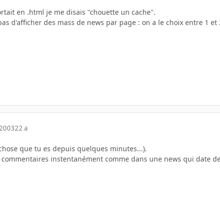
rtait en .html je me disais "chouette un cache".
as d'afficher des mass de news par page : on a le choix entre 1 et 3
 2003
22 a
 (chose que tu es depuis quelques minutes...).
0 commentaires instentanément comme dans une news qui date de 13