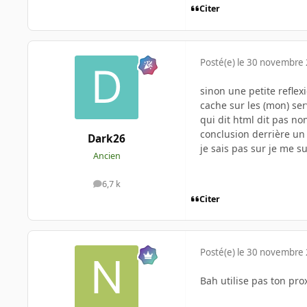
Citer
Posté(e)
le 30 novembre
sinon une petite reflex
cache sur les (mon) ser
qui dit html dit pas n
conclusion derrière un
Dark26
je sais pas sur je me su
Ancien
6,7 k
messages
Citer
Posté(e)
le 30 novembre
Bah utilise pas ton pr