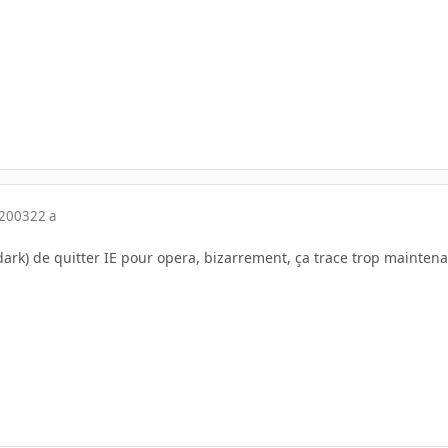
 2003
22 a
 dark) de quitter IE pour opera, bizarrement, ça trace trop mainten