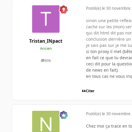
Posté(e)
le 30 novembre
sinon une petite reflex
cache sur les (mon) ser
qui dit html dit pas n
conclusion derrière un
Tristan_INpact
je sais pas sur je me su
Ancien
si ton proxy il met (b
en fait ce que tu devrai
806
messages
ceci dit pour la questio
de news en fait).
en tous cas ne vous inqui
Citer
Posté(e)
le 30 novembre
Chez moi ça trace en t