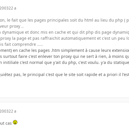
 2003
22 a
ion, le fait que les pages principales soit du html au lieu du php (
veur proxy ..
on dynamique et donc mis en cache et qui dit php dis page dynamiq
 proxy la page et pas raffraichit automatiquement et c'est un pe
is fait comprendre .....
êtement) en cache les pages .htm simplement à cause leurx extensio
s surtout faire c'est enlever ton proxy qui ne sert à rien, à moins q
n initiliale c'est normal que y'ait du php, c'est voulu. y'a du stat
étez pas, le principal c'est que le site soit rapide et a priori il l'es
 2003
22 a
out cas