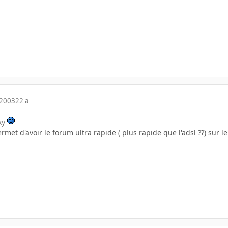
 2003
22 a
oxy
ermet d'avoir le forum ultra rapide ( plus rapide que l'adsl ??) sur 