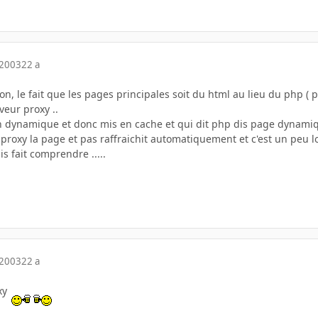
 2003
22 a
ion, le fait que les pages principales soit du html au lieu du php (
veur proxy ..
on dynamique et donc mis en cache et qui dit php dis page dynamiq
 proxy la page et pas raffraichit automatiquement et c'est un pe
is fait comprendre .....
 2003
22 a
oxy