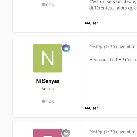
C'est un serveur dédié,
3,4 k
messages
différentes... alors qu'
Citer
Posté(e)
le 30 novembre
Heu oui... Le PHP c'est
NilSanyas
Ancien
4,2 k
messages
Citer
Posté(e)
le 30 novembre