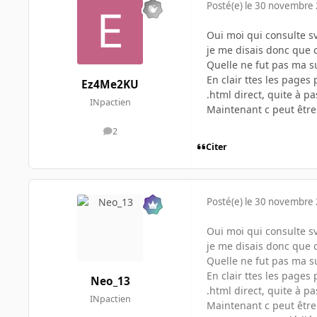
Posté(e)
le 30 novembre
Oui moi qui consulte sv
je me disais donc que c
Quelle ne fut pas ma su
En clair ttes les pages 
Ez4Me2KU
.html direct, quite à p
INpactien
Maintenant c peut être 
2
messages
Citer
Posté(e)
le 30 novembre
Oui moi qui consulte sv
je me disais donc que c
Quelle ne fut pas ma su
En clair ttes les pages 
Neo_13
.html direct, quite à p
INpactien
Maintenant c peut être 