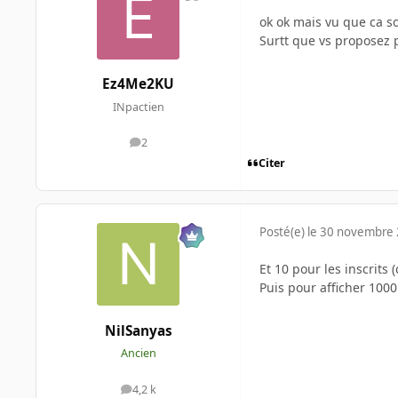
ok ok mais vu que ca so
Surtt que vs proposez p
Ez4Me2KU
INpactien
2
messages
Citer
Posté(e)
le 30 novembre
Et 10 pour les inscrits
Puis pour afficher 100
NilSanyas
Ancien
4,2 k
messages