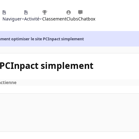
Naviguer
Activité
Classement
Clubs
Chatbox
ent optimiser le site PCInpact simplement
 PCInpact simplement
actienne