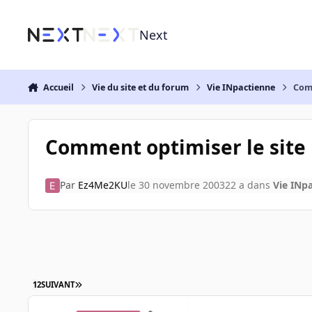
Aller au contenu
Next
Accueil
Vie du site et du forum
Vie INpactienne
Comm
Comment optimiser le site
Par
Ez4Me2KU
le 30 novembre 2003
22 a
dans
Vie INp
1
2
SUIVANT