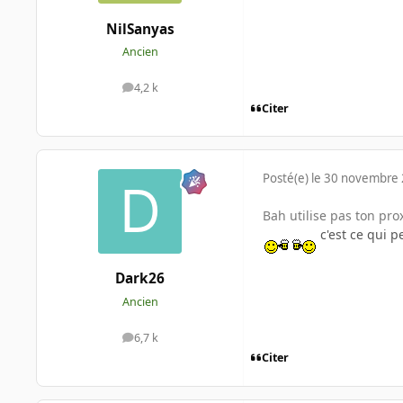
NilSanyas
Ancien
4,2 k
messages
Citer
Posté(e)
le 30 novembre
Bah utilise pas ton pr
c'est ce qui p
Dark26
Ancien
6,7 k
messages
Citer