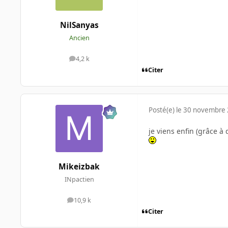
NilSanyas
Ancien
4,2 k
messages
Citer
Posté(e)
le 30 novembre
je viens enfin (grâce à
Mikeizbak
INpactien
10,9 k
messages
Citer