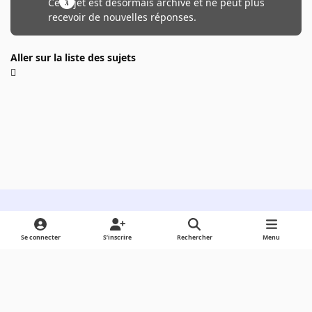
Ce sujet est désormais archivé et ne peut plus
recevoir de nouvelles réponses.
Aller sur la liste des sujets
Light Mode
Dark Mode
System Preference
Se connecter
S’inscrire
Rechercher
Menu
Langue
Cookies
Powered by
Invision Community