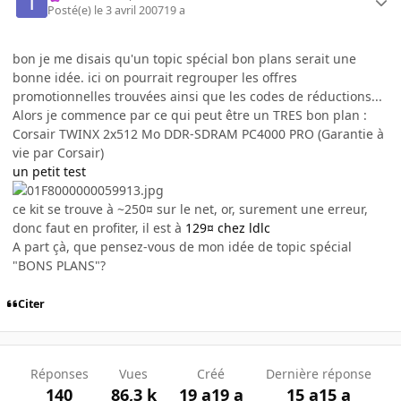
Posté(e)
le 3 avril 2007
19 a
bon je me disais qu'un topic spécial bon plans serait une
bonne idée. ici on pourrait regrouper les offres
promotionnelles trouvées ainsi que les codes de réductions...
Alors je commence par ce qui peut être un TRES bon plan :
Corsair TWINX 2x512 Mo DDR-SDRAM PC4000 PRO (Garantie à
vie par Corsair)
un petit test
ce kit se trouve à ~250¤ sur le net, or, surement une erreur,
donc faut en profiter, il est à
129¤ chez ldlc
A part çà, que pensez-vous de mon idée de topic spécial
"BONS PLANS"?
Citer
Réponses
Vues
Créé
Dernière réponse
140
86,3 k
19 a
19 a
15 a
15 a