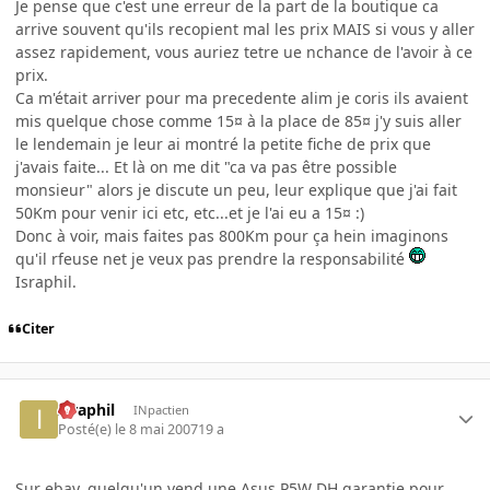
Je pense que c'est une erreur de la part de la boutique ca
arrive souvent qu'ils recopient mal les prix MAIS si vous y aller
assez rapidement, vous auriez tetre ue nchance de l'avoir à ce
prix.
Ca m'était arriver pour ma precedente alim je coris ils avaient
mis quelque chose comme 15¤ à la place de 85¤ j'y suis aller
le lendemain je leur ai montré la petite fiche de prix que
j'avais faite... Et là on me dit "ca va pas être possible
monsieur" alors je discute un peu, leur explique que j'ai fait
50Km pour venir ici etc, etc...et je l'ai eu a 15¤ :)
Donc à voir, mais faites pas 800Km pour ça hein imaginons
qu'il rfeuse net je veux pas prendre la responsabilité
Israphil.
Citer
Israphil
INpactien
Posté(e)
le 8 mai 2007
19 a
Sur ebay, quelqu'un vend une Asus P5W DH garantie pour