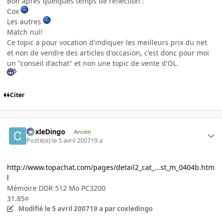
Bon aprés quelques temps de réflection :
Cox
Les autres
Match nul!
Ce topic a pour vocation d'indiquer les meilleurs prix du net
et non de vendre des articles d'occasion, c'est donc pour moi
un "conseil d'achat" et non une topic de vente d'OL.
Citer
CoxleDingo
Ancien
Posté(e)
le 5 avril 2007
19 a
http://www.topachat.com/pages/detail2_cat_...st_m_0404b.htm
l
Mémoire DDR 512 Mo PC3200
31.85¤
Modifié
le 5 avril 2007
19 a
par coxledingo