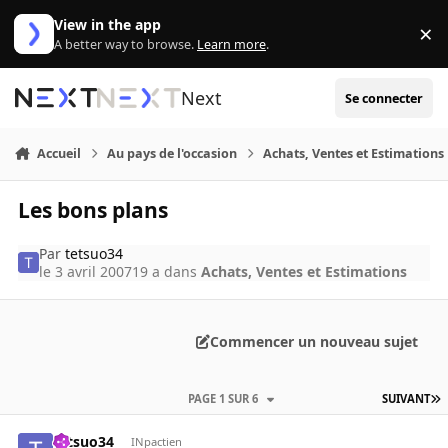
Aller au contenu
View in the app
×
Di
A better way to browse.
Learn more
.
Next
Se connecter
Accueil
Au pays de l'occasion
Achats, Ventes et Estimations
Les bons plans
Par
tetsuo34
le 3 avril 2007
19 a
dans
Achats, Ventes et Estimations
Commencer un nouveau sujet
PAGE 1 SUR 6
SUIVANT
tetsuo34
INpactien