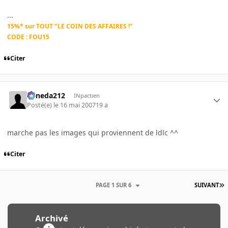
...
15%* sur TOUT "LE COIN DES AFFAIRES !"
CODE : FOU15
Citer
keneda212
INpactien
Posté(e)
le 16 mai 2007
19 a
marche pas les images qui proviennent de ldlc ^^
Citer
PAGE 1 SUR 6
SUIVANT
Archivé