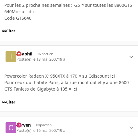
Pour les 2 prochaines semaines : -25 ¤ sur toutes les 8800GTS
640Mo sur ldlc.
Code GTS640
Citer
Israphil
INpactien
Posté(e)
le 13 mai 2007
19 a
Powercolor Radeon X1950XTX à 170 ¤ su Cdiscount
ici
Pour ceux qui habite Paris, à la rue mont gallet y'a une 8600
GTS Fanless de Gigabyte à 135 ¤
ici
Citer
corven
INpactien
Posté(e)
le 16 mai 2007
19 a