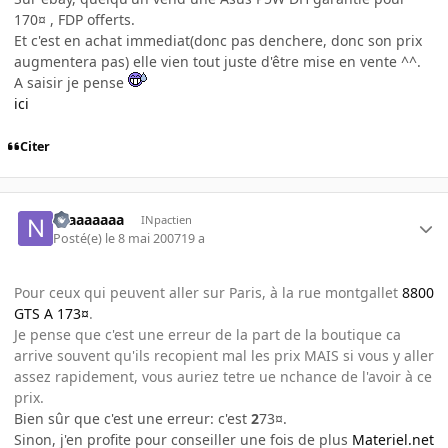
170¤ , FDP offerts.
Et c'est en achat immediat(donc pas denchere, donc son prix
augmentera pas) elle vien tout juste d'être mise en vente ^^.
A saisir je pense
ici
Citer
Niaaaaaaa
INpactien
Posté(e)
le 8 mai 2007
19 a
Pour ceux qui peuvent aller sur Paris, à la rue montgallet
8800
GTS A 173¤
.
Je pense que c'est une erreur de la part de la boutique ca
arrive souvent qu'ils recopient mal les prix MAIS si vous y aller
assez rapidement, vous auriez tetre ue nchance de l'avoir à ce
prix.
Bien sûr que c'est une erreur: c'est
2
73¤.
Sinon, j'en profite pour conseiller une fois de plus
Materiel.net