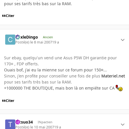
pour ses tarifs très bas sur la RAM.
Citer
CoxleDingo
Ancien
Posté(e)
le 8 mai 2007
19 a
Sur ebay, quelqu'un vend une Asus P5W DH garantie pour
170¤ , FDP offerts.
Ouais bof, j'ai eu la mienne sur ce forum pour 150¤...
Sinon, j'en profite pour conseiller une fois de plus
Materiel.net
pour ses tarifs très bas sur la RAM.
+1000000 THE BOUTIQUE, mais bon là on empiéte sur CA
Citer
tetsuo34
INpactien
Posté(e)
le 10 mai 2007
19 a