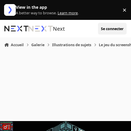
Aller au contenu
View in the app
×
Di
A better way to browse.
Learn more
.
Next
Se connecter
Accueil
Galerie
Illustrations de sujets
Le jeu du screensh