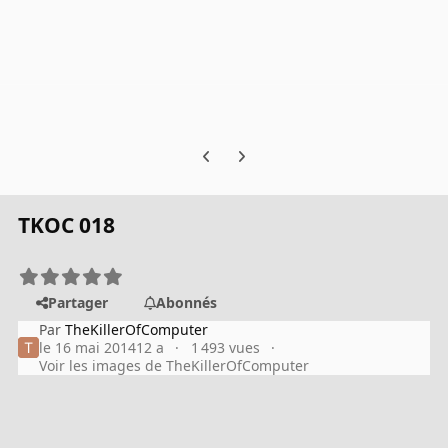
Previous carousel slide
Next carousel slide
TKOC 018
Partager
Abonnés
Par
TheKillerOfComputer
le 16 mai 2014
12 a
1 493 vues
Voir les images de TheKillerOfComputer