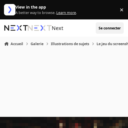
Aller au contenu
View in the app
×
Di
A better way to browse.
Learn more
.
Next
Se connecter
Accueil
Galerie
Illustrations de sujets
Le jeu du screensh