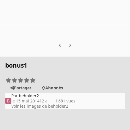
Previous carousel slide
Next carousel slide
bonus1
Partager
Abonnés
Par
beholder2
le 15 mai 2014
12 a
1 681 vues
Voir les images de beholder2