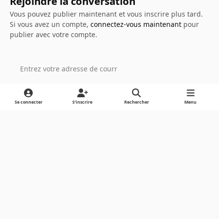
Rejoindre la conversation
Vous pouvez publier maintenant et vous inscrire plus tard.
Si vous avez un compte,
connectez-vous maintenant
pour
publier avec votre compte.
Ajouter un commentaire…
Se connecter
S’inscrire
Rechercher
Menu
Light Mode
Dark Mode
System Preference
Langue
Cookies
Powered by
Invision Community