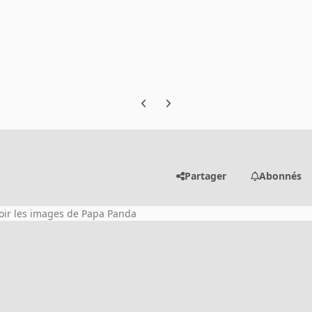
Previous carousel slide
Next carousel slide
Partager
Abonnés
oir les images de Papa Panda