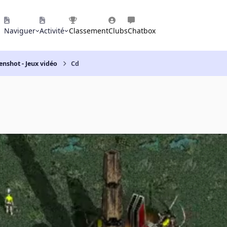
Naviguer
Activité
Classement
Clubs
Chatbox
enshot - Jeux vidéo
Cd