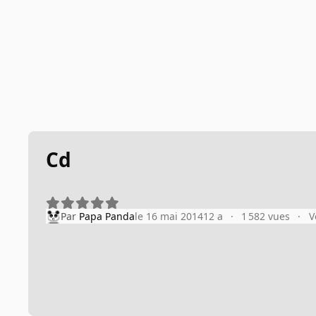
Cd
Par
Papa Panda
le 16 mai 2014
12 a
1 582 vues
V