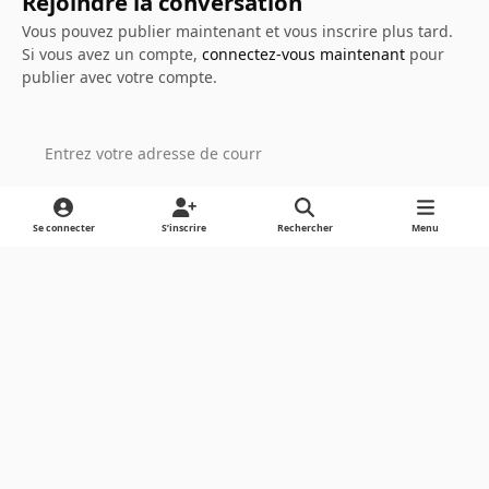
Rejoindre la conversation
Vous pouvez publier maintenant et vous inscrire plus tard.
Si vous avez un compte,
connectez-vous maintenant
pour
publier avec votre compte.
Ajouter un commentaire…
Se connecter
S’inscrire
Rechercher
Menu
Light Mode
Dark Mode
System Preference
Langue
Cookies
Powered by
Invision Community