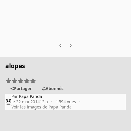
Previous carousel slide
Next carousel slide
alopes
Partager
Abonnés
Par
Papa Panda
le 22 mai 2014
12 a
1 594 vues
Voir les images de Papa Panda