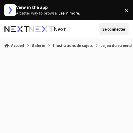
Aller au contenu
View in the app
×
Di
A better way to browse.
Learn more
.
Next
Se connecter
Accueil
Galerie
Illustrations de sujets
Le jeu du screensh