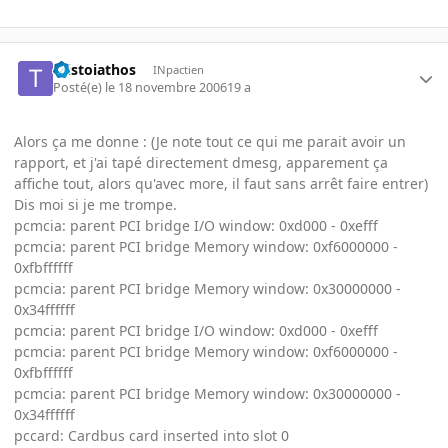
taistoiathos
INpactien
Posté(e)
le 18 novembre 2006
19 a
Alors ça me donne : (Je note tout ce qui me parait avoir un
rapport, et j'ai tapé directement dmesg, apparement ça
affiche tout, alors qu'avec more, il faut sans arrêt faire entrer)
Dis moi si je me trompe.
pcmcia: parent PCI bridge I/O window: 0xd000 - 0xefff
pcmcia: parent PCI bridge Memory window: 0xf6000000 -
0xfbffffff
pcmcia: parent PCI bridge Memory window: 0x30000000 -
0x34ffffff
pcmcia: parent PCI bridge I/O window: 0xd000 - 0xefff
pcmcia: parent PCI bridge Memory window: 0xf6000000 -
0xfbffffff
pcmcia: parent PCI bridge Memory window: 0x30000000 -
0x34ffffff
pccard: Cardbus card inserted into slot 0