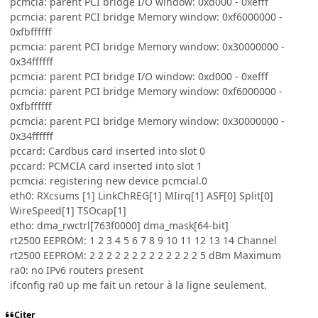
pcmcia: parent PCI bridge I/O window: 0xd000 - 0xefff
pcmcia: parent PCI bridge Memory window: 0xf6000000 -
0xfbffffff
pcmcia: parent PCI bridge Memory window: 0x30000000 -
0x34ffffff
pcmcia: parent PCI bridge I/O window: 0xd000 - 0xefff
pcmcia: parent PCI bridge Memory window: 0xf6000000 -
0xfbffffff
pcmcia: parent PCI bridge Memory window: 0x30000000 -
0x34ffffff
pccard: Cardbus card inserted into slot 0
pccard: PCMCIA card inserted into slot 1
pcmcia: registering new device pcmcial.0
eth0: RXcsums [1] LinkChREG[1] MIirq[1] ASF[0] Split[0]
WireSpeed[1] TSOcap[1]
etho: dma_rwctrl[763f0000] dma_mask[64-bit]
rt2500 EEPROM: 1 2 3 4 5 6 7 8 9 10 11 12 13 14 Channel
rt2500 EEPROM: 2 2 2 2 2 2 2 2 2 2 2 2 2 5 dBm Maximum
ra0: no IPv6 routers present
ifconfig ra0 up me fait un retour à la ligne seulement.
Citer