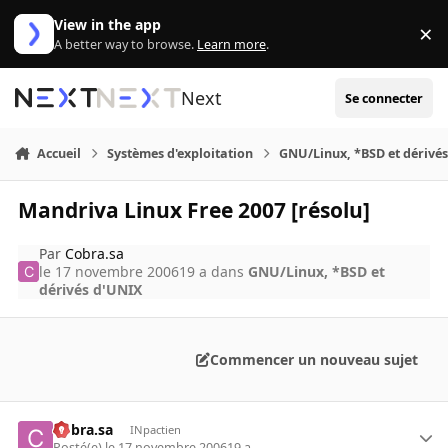
Aller au contenu
View in the app
×
Di
A better way to browse.
Learn more
.
Next
Se connecter
Accueil
Systèmes d'exploitation
GNU/Linux, *BSD et dérivé
Mandriva Linux Free 2007 [résolu]
Par
Cobra.sa
le 17 novembre 2006
19 a
dans
GNU/Linux, *BSD et
dérivés d'UNIX
Commencer un nouveau sujet
Cobra.sa
INpactien
Posté(e)
le 17 novembre 2006
19 a