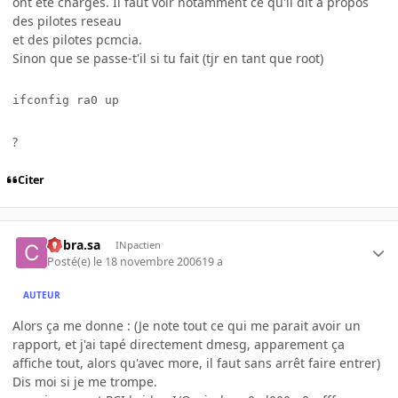
ont ete charges. Il faut voir notamment ce qu'il dit a propos
des pilotes reseau
et des pilotes pcmcia.
Sinon que se passe-t'il si tu fait (tjr en tant que root)
?
Citer
Cobra.sa
INpactien
Posté(e)
le 18 novembre 2006
19 a
AUTEUR
Alors ça me donne : (Je note tout ce qui me parait avoir un
rapport, et j'ai tapé directement dmesg, apparement ça
affiche tout, alors qu'avec more, il faut sans arrêt faire entrer)
Dis moi si je me trompe.