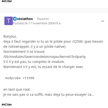
Citer
taistoiathos
INpactien
Posté(e)
le 17 novembre 2006
19 a
Bonjour,
deja il faut regarder si tu as le pilote pour rt2500. (pas besoin
de ndiswrapper, il y a un pilote native)
Normalement il se trouve
/lib/modules/laversiondetonnoyau/kernel/3rdparty
S'il n'y est pas, tu compiles le module.
Maintenant s'il y est, tu essaie de le charger avec
 modprobe rt2500
en tant que root.
Je ne sais pas si ca suffit, mais deja tu peux essayer ca...
Citer