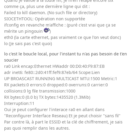
Quand je valide à la toute fin, je m'en retape encore six
comme ça, plus une dernière ligne qui dit :
Failed to kill daemon. (No such file or directory)
SIOCETHTOOL: Opération non supportée
ifconfig en revanche m'affiche : (puré c'est vrai que ça se
mérite un pingouin
)
eth0 (la carte ethernet, pas vraiment ce que l'on veut donc)
lo (Je sais pas c'est quoi)
lo c'est le boucle local, pour l'instant tu n'as pas besoin de t'en
soucier
ra0 Link encap:Ethernet HWaddr 00:D0:40:F9:87:EB
adr inet6: fe80::2d0:41ff:fef9:87eb/64 Scope:Lien
UP BROASCAST RUNNING MULTICAST MTU:1500 Metric:1
RX packets:0 errors:0 dropped:0 overruns:0 carrier:0
collisions:0 lg file transmission:1000
RX bytes:0 (0.0 b) TX bytes:1435520 (1.3Mib)
Interruption:11
Oui je peut configurer l'interace ra0 en allant dans
"Reconfigurer Interface Reseau) Et je peut choisir "sans fil"
Par contre là, à part le ESSID et la clé de chiffrement, je sais
pas quoi remplir dans les autres.