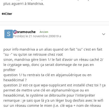
plus aguerri à Mandriva.
Citer
Scaramouche
Ancien
Posté(e)
le 21 novembre 2006
19 a
pour info mandriva a un alias quand on fait "su" c'est en fait
"su -" vu qu'on se retrouve chez root
sinon, mandriva gère bien 1/ le fait d'avoir un réeau caché 2/
le cryptage wep, donc ça serait dommage de ne pas en
profiter
question 1/ tu rentrais ta clé en alpjanuùérique ou en
hexadécimal ?
question 2/ est-ce que wpa-supplicant est installé chez toi ? ça
permet de mettre une clé en alphanumérique ou en
hexadécimal, le système se débrouille pour l'interpréter
remarque : je sais que là y'a un léger bug desfois avec le wifi
sur un réseau comme le mien (i.e. clé wpa + nom de réseau