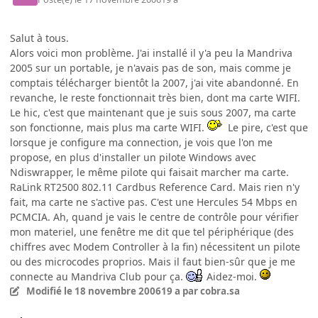
Salut à tous.
Alors voici mon problème. J'ai installé il y'a peu la Mandriva
2005 sur un portable, je n'avais pas de son, mais comme je
comptais télécharger bientôt la 2007, j'ai vite abandonné. En
revanche, le reste fonctionnait très bien, dont ma carte WIFI.
Le hic, c'est que maintenant que je suis sous 2007, ma carte
son fonctionne, mais plus ma carte WIFI.
Le pire, c'est que
lorsque je configure ma connection, je vois que l'on me
propose, en plus d'installer un pilote Windows avec
Ndiswrapper, le même pilote qui faisait marcher ma carte.
RaLink RT2500 802.11 Cardbus Reference Card. Mais rien n'y
fait, ma carte ne s'active pas. C'est une Hercules 54 Mbps en
PCMCIA. Ah, quand je vais le centre de contrôle pour vérifier
mon materiel, une fenêtre me dit que tel périphérique (des
chiffres avec Modem Controller à la fin) nécessitent un pilote
ou des microcodes proprios. Mais il faut bien-sûr que je me
connecte au Mandriva Club pour ça.
Aidez-moi.
Modifié
le 18 novembre 2006
19 a
par cobra.sa