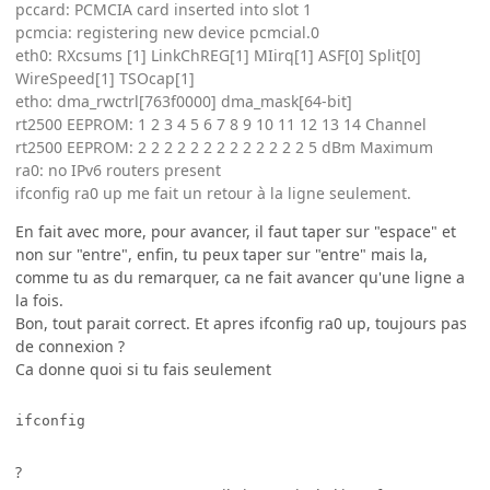
pccard: PCMCIA card inserted into slot 1
pcmcia: registering new device pcmcial.0
eth0: RXcsums [1] LinkChREG[1] MIirq[1] ASF[0] Split[0]
WireSpeed[1] TSOcap[1]
etho: dma_rwctrl[763f0000] dma_mask[64-bit]
rt2500 EEPROM: 1 2 3 4 5 6 7 8 9 10 11 12 13 14 Channel
rt2500 EEPROM: 2 2 2 2 2 2 2 2 2 2 2 2 2 5 dBm Maximum
ra0: no IPv6 routers present
ifconfig ra0 up me fait un retour à la ligne seulement.
En fait avec more, pour avancer, il faut taper sur "espace" et
non sur "entre", enfin, tu peux taper sur "entre" mais la,
comme tu as du remarquer, ca ne fait avancer qu'une ligne a
la fois.
Bon, tout parait correct. Et apres ifconfig ra0 up, toujours pas
de connexion ?
Ca donne quoi si tu fais seulement
?