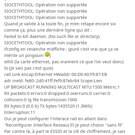
SIOCETHTOOL: Opération non supportée
SIOCETHTOOL: Opération non supportée
SIOCETHTOOL: Opération non supportée
Quand je valide à la toute fin, je m'en retape encore six
comme ça, plus une dernière ligne qui dit :
Failed to kill daemon. (No such file or directory)
SIOCETHTOOL: Opération non supportée
ifconfig en revanche m'affiche : (puré c'est vrai que ça se
mérite un pingouin
)
eth0 (la carte ethernet, pas vraiment ce que l'on veut donc)
lo (Je sais pas c'est quoi)
ra0 Link encap:Ethernet HWaddr 00:D0:40:F9:87:EB
adr inet6: fe80::2d0:41ff:fef9:87eb/64 Scope:Lien
UP BROASCAST RUNNING MULTICAST MTU:1500 Metric:1
RX packets:0 errors:0 dropped:0 overruns:0 carrier:0
collisions:0 lg file transmission:1000
RX bytes:0 (0.0 b) TX bytes:1435520 (1.3Mib)
Interruption:11
Oui je peut configurer l'interace ra0 en allant dans
"Reconfigurer Interface Reseau) Et je peut choisir "sans fil"
Par contre là, à part le ESSID et la clé de chiffrement, je sais