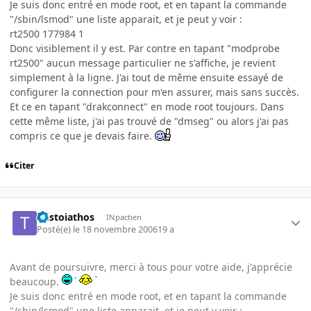
Je suis donc entré en mode root, et en tapant la commande
"/sbin/lsmod" une liste apparait, et je peut y voir :
rt2500 177984 1
Donc visiblement il y est. Par contre en tapant "modprobe
rt2500" aucun message particulier ne s'affiche, je revient
simplement à la ligne. J'ai tout de même ensuite essayé de
configurer la connection pour m'en assurer, mais sans succès.
Et ce en tapant "drakconnect" en mode root toujours. Dans
cette même liste, j'ai pas trouvé de "dmseg" ou alors j'ai pas
compris ce que je devais faire.
Citer
taistoiathos
INpactien
Posté(e)
le 18 novembre 2006
19 a
Avant de poursuivre, merci à tous pour votre aide, j'apprécie
beaucoup.
Je suis donc entré en mode root, et en tapant la commande
"/sbin/lsmod" une liste apparait, et je peut y voir :