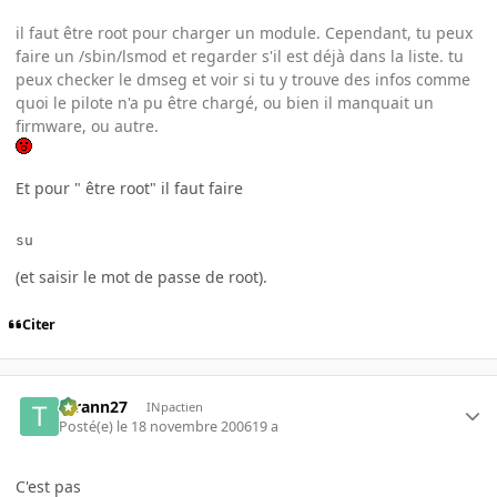
il faut être root pour charger un module. Cependant, tu peux
faire un /sbin/lsmod et regarder s'il est déjà dans la liste. tu
peux checker le dmseg et voir si tu y trouve des infos comme
quoi le pilote n'a pu être chargé, ou bien il manquait un
firmware, ou autre.
Et pour " être root" il faut faire
(et saisir le mot de passe de root).
Citer
tyrann27
INpactien
Posté(e)
le 18 novembre 2006
19 a
C'est pas