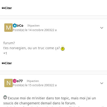
Citer
M3rCo
INpactien
Posté(e)
le 14 octobre 2003
22 a
furum?
t'es norvegien, ou un truc come ça?
+1
Citer
neo77
INpactien
Posté(e)
le 15 octobre 2003
22 a
Excuse moi de m'initier dans ton topic, mais moi j'ai un
soucis de changement demail dans le forum.