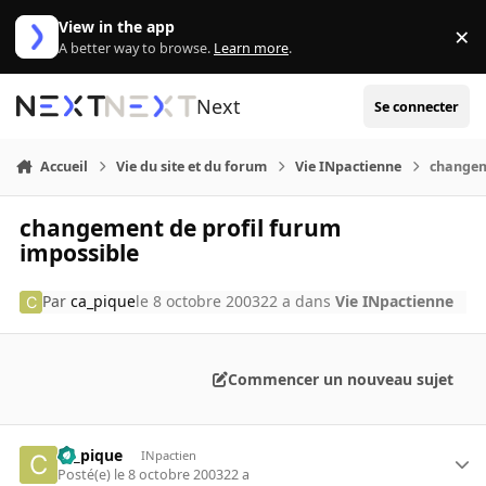
Aller au contenu
View in the app
×
Di
A better way to browse.
Learn more
.
Next
Se connecter
Accueil
Vie du site et du forum
Vie INpactienne
changem
changement de profil furum
impossible
Par
ca_pique
le 8 octobre 2003
22 a
dans
Vie INpactienne
Commencer un nouveau sujet
ca_pique
INpactien
Posté(e)
le 8 octobre 2003
22 a