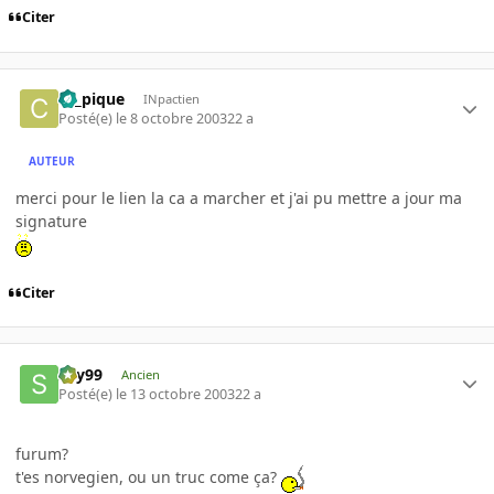
Citer
ca_pique
INpactien
Posté(e)
le 8 octobre 2003
22 a
AUTEUR
merci pour le lien la ca a marcher et j'ai pu mettre a jour ma
signature
Citer
sky99
Ancien
Posté(e)
le 13 octobre 2003
22 a
furum?
t'es norvegien, ou un truc come ça?