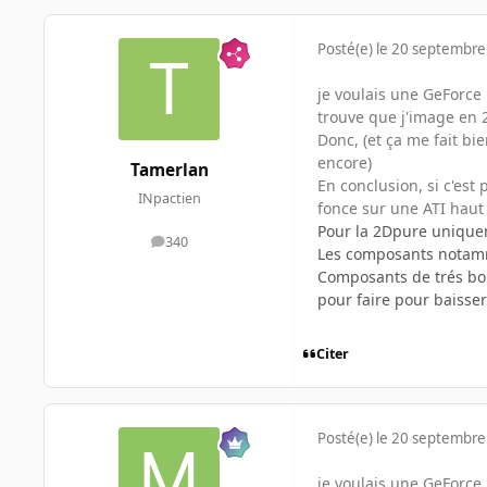
Posté(e)
le 20 septembre
je voulais une GeForce 
trouve que j'image en 2
Donc, (et ça me fait bi
encore)
Tamerlan
En conclusion, si c'est
INpactien
fonce sur une ATI haut
Pour la 2Dpure uniquem
340
messages
Les composants notamme
Composants de trés bon
pour faire pour baisser 
Citer
Posté(e)
le 20 septembre
je voulais une GeForce 