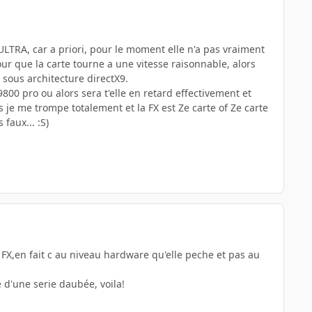
ULTRA, car a priori, pour le moment elle n'a pas vraiment
our que la carte tourne a une vitesse raisonnable, alors
 sous architecture directX9.
9800 pro ou alors sera t'elle en retard effectivement et
je me trompe totalement et la FX est Ze carte of Ze carte
faux... :S)
a FX,en fait c au niveau hardware qu'elle peche et pas au
e d'une serie daubée, voila!