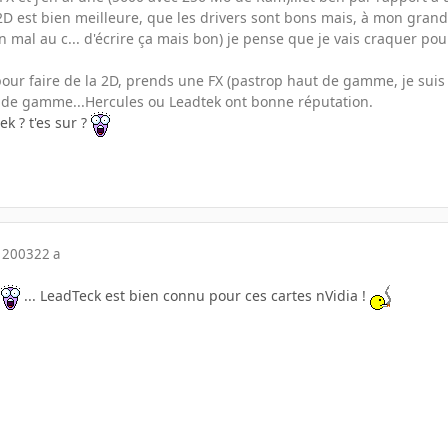
D est bien meilleure, que les drivers sont bons mais, à mon grand 
en mal au c... d'écrire ça mais bon) je pense que je vais craquer 
 pour faire de la 2D, prends une FX (pastrop haut de gamme, je suis 
 de gamme...Hercules ou Leadtek ont bonne réputation.
k ? t'es sur ?
 2003
22 a
n
... LeadTeck est bien connu pour ces cartes nVidia !