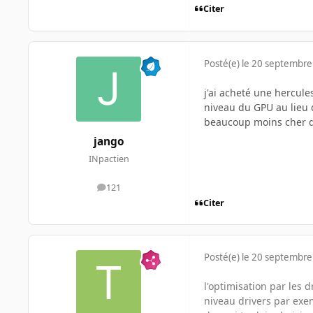
Citer
Posté(e)
le 20 septembre
j'ai acheté une hercule
niveau du GPU au lieu d
beaucoup moins cher qu
jango
INpactien
121
messages
Citer
Posté(e)
le 20 septembre
l'optimisation par les 
niveau drivers par exem