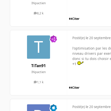
INpactien
8,2 k
messages
Citer
Posté(e)
le 20 septembre
l'optimisation par les 
niveau drivers par exem
donc si tu dois choisir
+1
TiTan91
INpactien
1,1 k
messages
Citer
Posté(e)
le 20 septembre