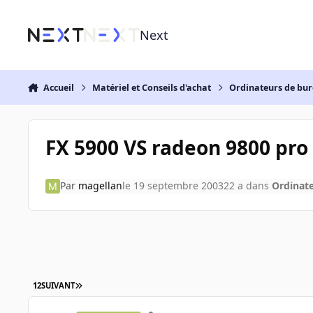
Aller au contenu
Next
Accueil
Matériel et Conseils d'achat
Ordinateurs de bu
FX 5900 VS radeon 9800 pro
Par
magellan
le 19 septembre 2003
22 a
dans
Ordinat
1
2
SUIVANT