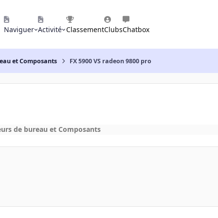
Naviguer
Activité
Classement
Clubs
Chatbox
reau et Composants
FX 5900 VS radeon 9800 pro
eurs de bureau et Composants