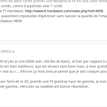
 entre les deux cartes prends une 9800pro!,la FX est une carte sorti
 unités, contre 8 pipelines avec 1 unité.
e de TT-Hardware:
http://www.tt-hardware.com/news.php?sid=4958
e quasiment impossible d'optimiser sans baisser la qualité de l'ima
 Radeon 9800!
 2003
22 a
FX et j'en ai une (5600 avec 256 Mo de Ram)...et ben par rapport à 
D est bien meilleure, que les drivers sont bons mais, à mon grand 
en mal au c... d'écrire ça mais bon) je pense que je vais craquer 
 pour faire de la 2D, prends une FX (pastrop haut de gamme, je suis 
 de gamme...Hercules ou Leadtek ont bonne réputation.