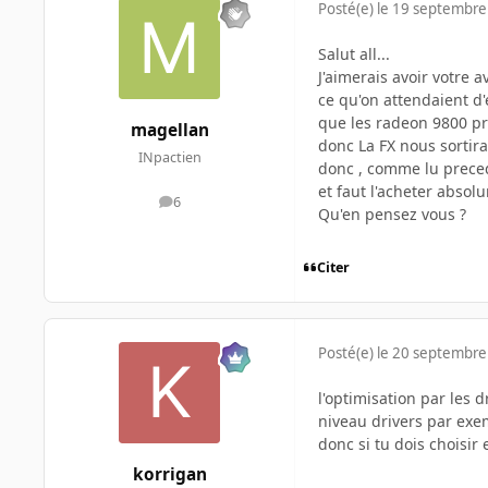
Posté(e)
le 19 septembre
Salut all...
J'aimerais avoir votre 
ce qu'on attendaient d'
que les radeon 9800 pro
magellan
donc La FX nous sortira 
INpactien
donc , comme lu preced
et faut l'acheter absolu
6
messages
Qu'en pensez vous ?
Citer
Posté(e)
le 20 septembre
l'optimisation par les 
niveau drivers par exem
donc si tu dois choisir
korrigan