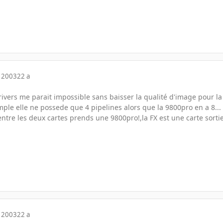
 2003
22 a
drivers me parait impossible sans baisser la qualité d'image pour l
ple elle ne possede que 4 pipelines alors que la 9800pro en a 8...
 entre les deux cartes prends une 9800pro!,la FX est une carte sorti
 2003
22 a