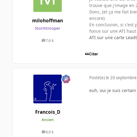
trouve que j'image en 2
Donc, (et ça me fait bi
encore)
milohoffman
En conclusion, si c'est
Stormtrooper
fonce sur une ATI haut
ATI sur une carte Leadte
7,6 k
messages
Citer
Posté(e)
le 20 septembre
euh, oui je suis certai
Francois_D
Ancien
4,6 k
messages