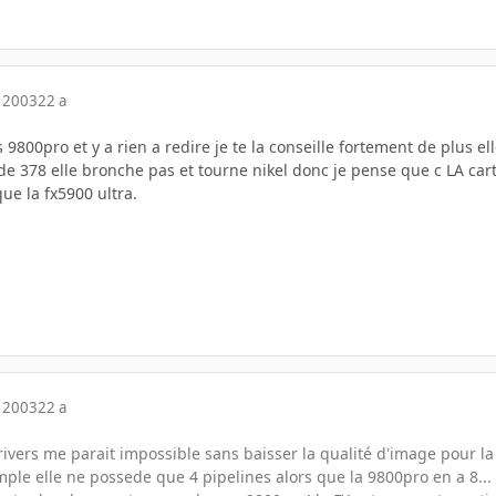
 2003
22 a
s 9800pro et y a rien a redire je te la conseille fortement de plus 
e 378 elle bronche pas et tourne nikel donc je pense que c LA carte 
e la fx5900 ultra.
 2003
22 a
drivers me parait impossible sans baisser la qualité d'image pour l
ple elle ne possede que 4 pipelines alors que la 9800pro en a 8...