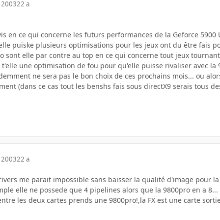
 2003
22 a
avis en ce qui concerne les futurs performances de la Geforce 5900 
elle puiske plusieurs optimisations pour les jeux ont du être fais p
 sont elle par contre au top en ce qui concerne tout jeux tournant
t'elle une optimisation de fou pour qu'elle puisse rivaliser avec la 
emment ne sera pas le bon choix de ces prochains mois... ou alors 
ment (dans ce cas tout les benshs fais sous directX9 serais tous des 
 2003
22 a
drivers me parait impossible sans baisser la qualité d'image pour l
ple elle ne possede que 4 pipelines alors que la 9800pro en a 8...
 entre les deux cartes prends une 9800pro!,la FX est une carte sorti