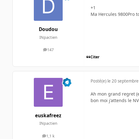
+1
Ma Hercules 9800Pro to
Doudou
INpactien
147
messages
Citer
Posté(e)
le 20 septembre
Ah mon grand regret (et
bon moi j'attends le NV
euskafreez
INpactien
1,1 k
messages