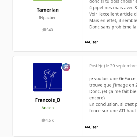
donc si tu dois choisir
4 pipelines mais avec 3
Tamerlan
Voir l'excellent articl
INpactien
Mais en effet, il sembl
Donc sans problème la
340
messages
Citer
Posté(e)
le 20 septembre
je voulais une GeForce 
trouve que j'image en 2
Donc, (et ça me fait bi
encore)
Francois_D
En conclusion, si c'est
Ancien
fonce sur une ATI haut
4,6 k
messages
Citer