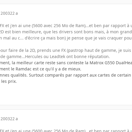
 2003
22 a
FX et j'en ai une (5600 avec 256 Mo de Ram)...et ben par rapport à 
D est bien meilleure, que les drivers sont bons mais, à mon grand 
en mal au c... d'écrire ça mais bon) je pense que je vais craquer 
 pour faire de la 2D, prends une FX (pastrop haut de gamme, je suis 
 de gamme...Hercules ou Leadtek ont bonne réputation.
ent, la meilleur carte reste sans conteste la Matrox G550 DualHead
nt le Ramdac est ce qu'il y a de mieux.
nes qualités. Surtout comparés par rapport aux cartes de certain f
les prix.
 2003
22 a
FX et j'en ai une (5600 avec 256 Mo de Ram)...et ben par rapport à 