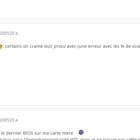
 2005
20 a
, certains on cramé leur proco avec (une erreur avec les % de vcor
 2005
20 a
llé le dernier BIOS sur ma carte mere
e truc pour l'hypertransport noté HTT, mais je ne trouve pas cette op