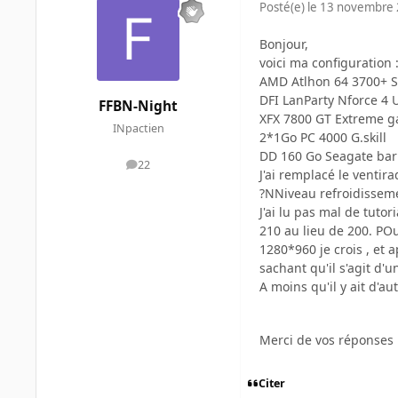
Posté(e)
le 13 novembre
Bonjour,
voici ma configuration 
AMD Atlhon 64 3700+ 
DFI LanParty Nforce 4 
FFBN-Night
XFX 7800 GT Extreme 
INpactien
2*1Go PC 4000 G.skill
DD 160 Go Seagate ba
22
messages
J'ai remplacé le ventir
?NNiveau refroidissemen
J'ai lu pas mal de tutor
210 au lieu de 200. POu
1280*960 je crois , et a
sachant qu'il s'agit d'
A moins qu'il y ait d'au
Merci de vos réponses
Citer