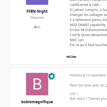
coefficienet à coté...
Si j'abien compris, il 
FFBN-Night
changer les voltages d
INpactien
Y a tellement pleins d'
HDD SMART capability
22
messages
Errata 94 Enhancement 
Cool'N Quiet (desactivé
MAC Lan
Est ce qu'il faut touch
Citer
Posté(e)
le 13 novembre
flash ton bios avec un
LOL !
Bah alors ? T'aimes pl
boblemagnifique