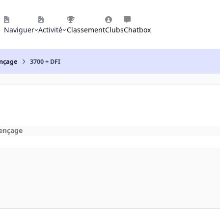
Naviguer
Activité
Classement
Clubs
Chatbox
nçage
3700 + DFI
ençage