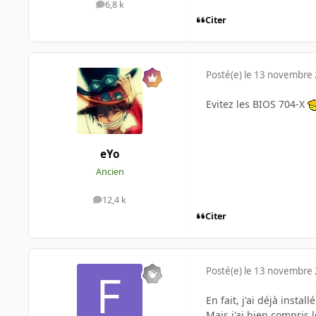
6,8 k
messages
Citer
Posté(e)
le 13 novembre
Evitez les BIOS 704-X
eYo
Ancien
12,4 k
messages
Citer
Posté(e)
le 13 novembre
En fait, j'ai déjà insta
Mais j'ai bien compris l