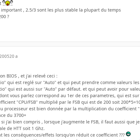
rt
s important , 2.5/3 sont les plus stable la plupart du temps
200 ?
 2005
20 a
n BIOS , et j'ai relevé ceci :
o" qui est reglé sur "Auto" et qui peut prendre comme valeurs les co
o" qui est aussi sur "Auto" par défaut. et qui peut avoir pour valeur
dont vous parlez correspond au 1er de ces parametres, qui est sur 
fficient "CPU/FSB" multiplié par le FSB qui est de 200 soit 200*5=
du processeur est bien donnée par la multiplication du coefficient
ence du 3700+
si j'ai bien compris , lorsque j'augmente le FSB, il faut aussi que je
ale de HTT soit 1 Ghz.
 les conséquences/effets lorsqu'on réduit ce coefficient ???