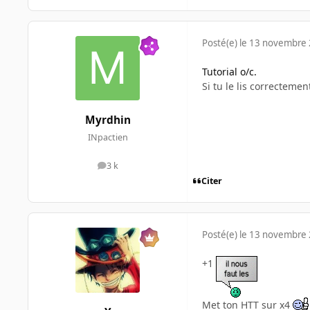
Posté(e)
le 13 novembre
Tutorial o/c.
Si tu le lis correcteme
Myrdhin
INpactien
3 k
messages
Citer
Posté(e)
le 13 novembre
+1
Met ton HTT sur x4