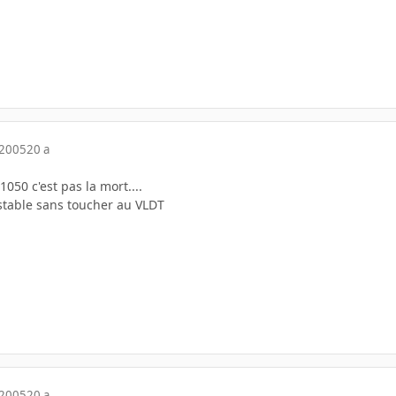
 2005
20 a
050 c'est pas la mort....
stable sans toucher au VLDT
 2005
20 a