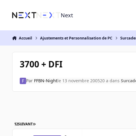
Aller au contenu
Next
Accueil
Ajustements et Personnalisation de PC
Surcade
3700 + DFI
Par
FFBN-Night
le 13 novembre 2005
20 a
dans
Surcad
1
2
SUIVANT