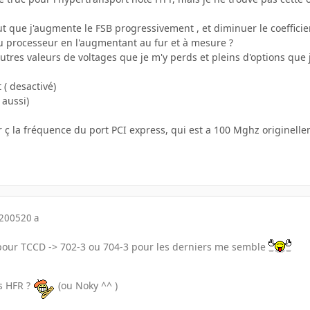
faut que j'augmente le FSB progressivement , et diminuer le coeffic
u processeur en l'augmentant au fur et à mesure ?
autres valeurs de voltages que je m'y perds et pleins d'options que 
( desactivé)
 aussi)
er ç la fréquence du port PCI express, qui est a 100 Mghz originelle
 2005
20 a
 pour TCCD -> 702-3 ou 704-3 pour les derniers me semble
us HFR ?
(ou Noky ^^ )