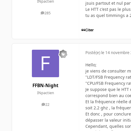
INpactien
jsuis partout et nul pa
Le HTT c'est pas le plu
285
messages
tu as quel timmings a 
Citer
Posté(e)
le 14 novembre
Hello;
je viens de consulter mo
"LDT/FSB Frequency rati
"CPU/FSB Frequency rati
FFBN-Night
Je suppose que le HTT 
INpactien
correspond bien au coe
Et la fréquence réelle 
22
messages
soit 2.2 ghz , la fréqu
Et donc , pour conclure 
dépasser la valeur initi
Cependant, quelles sont