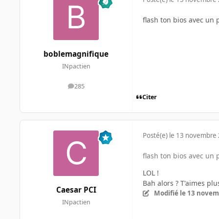
flash ton bios avec un
boblemagnifique
INpactien
285
messages
Citer
Posté(e)
le 13 novembre
flash ton bios avec un
LOL !
Bah alors ? T'aimes pl
Caesar PCI
Modifié
le 13 novem
INpactien