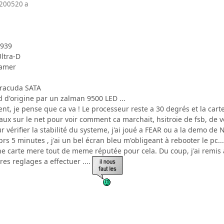
 2005
20 a
:
S939
Ultra-D
gamer
rracuda SATA
ad d'origine par un zalman 9500 LED ...
t, je pense que ca va ! Le processeur reste a 30 degrés et la cart
iaux sur le net pour voir comment ca marchait, hsitroie de fsb, de vo
r vérifier la stabilité du systeme, j'ai joué a FEAR ou a la demo de
prs 5 minutes , j'ai un bel écran bleu m'obligeant à rebooter le pc..
une carte mere tout de meme réputée pour cela. Du coup, j'ai remis 
tres reglages a effectuer ....