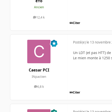
eYo
Ancien
12,4 k
messages
Citer
Posté(e)
le 13 novembre
Un LDT (et pas HTT) de 1
Le mien monte à 1250 
Caesar PCI
INpactien
6,8 k
messages
Citer
Posté(e)
le 13 novembre