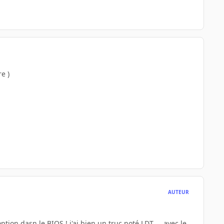
e )
AUTEUR
tion dasn le BIOS ! j'ai bien un truc noté LDT ....avec le