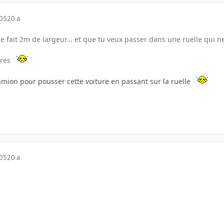
005
20 a
re fait 2m de largeur... et que tu veux passer dans une ruelle qui 
pres
ion pour pousser cette voiture en passant sur la ruelle
005
20 a