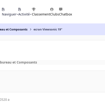
Naviguer
Activité
Classement
Clubs
Chatbox
reau et Composants
ecran Viewsonic 19"
 bureau et Composants
005
20 a