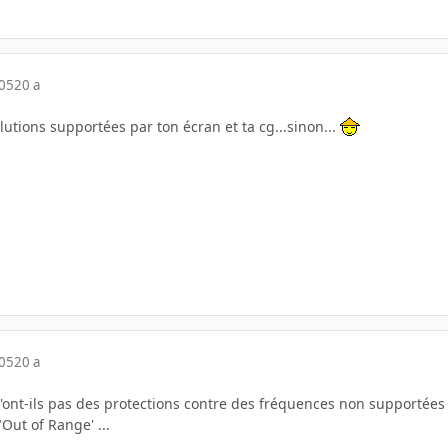
005
20 a
lutions supportées par ton écran et ta cg...sinon...
005
20 a
ont-ils pas des protections contre des fréquences non supportées
Out of Range' ...