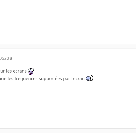
005
20 a
pour les ecrans
torie les frequences supportées par l'ecran