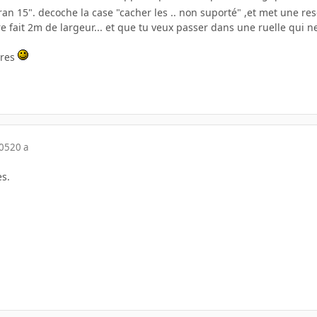
cran 15". decoche la case "cacher les .. non suporté" ,et met une resol
re fait 2m de largeur... et que tu veux passer dans une ruelle qui 
pres
005
20 a
s.