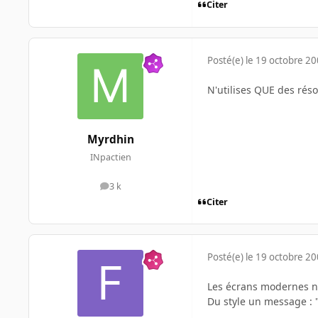
Citer
Posté(e)
le 19 octobre 2
N'utilises QUE des réso
Myrdhin
INpactien
3 k
messages
Citer
Posté(e)
le 19 octobre 2
Les écrans modernes n'
Du style un message : "