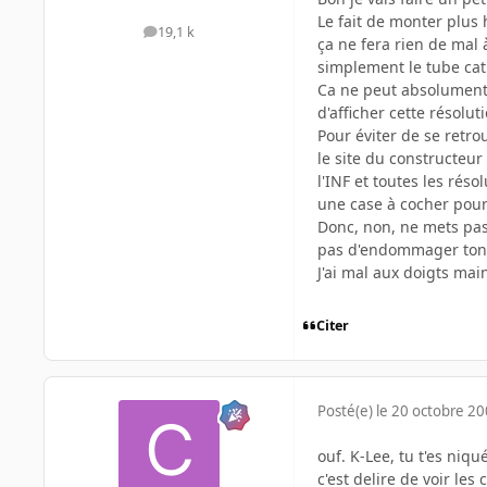
Le fait de monter plus
19,1 k
messages
ça ne fera rien de mal 
simplement le tube ca
Ca ne peut absolument 
d'afficher cette résolu
Pour éviter de se retro
le site du constructeur
l'INF et toutes les rés
une case à cocher pour
Donc, non, ne mets pas 
pas d'endommager ton m
J'ai mal aux doigts mai
Citer
Posté(e)
le 20 octobre 2
ouf. K-Lee, tu t'es niqu
c'est delire de voir le