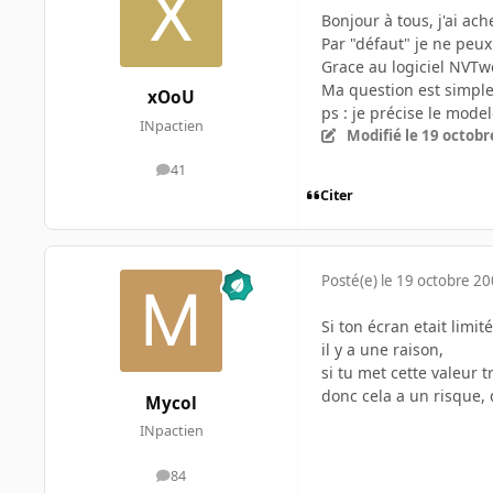
Bonjour à tous, j'ai ac
Par "défaut" je ne peu
Grace au logiciel NVTw
Ma question est simple 
xOoU
ps : je précise le mode
INpactien
Modifié
le 19 octobr
41
messages
Citer
Posté(e)
le 19 octobre 2
Si ton écran etait limit
il y a une raison,
si tu met cette valeur 
donc cela a un risque,
Mycol
INpactien
84
messages