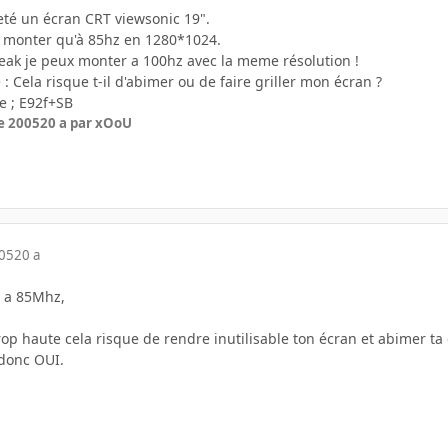
heté un écran CRT viewsonic 19".
x monter qu'à 85hz en 1280*1024.
eak je peux monter a 100hz avec la meme résolution !
: Cela risque t-il d'abimer ou de faire griller mon écran ?
le ; E92f+SB
e 2005
20 a
par xOoU
005
20 a
é a 85Mhz,
trop haute cela risque de rendre inutilisable ton écran et abimer ta 
 donc OUI.