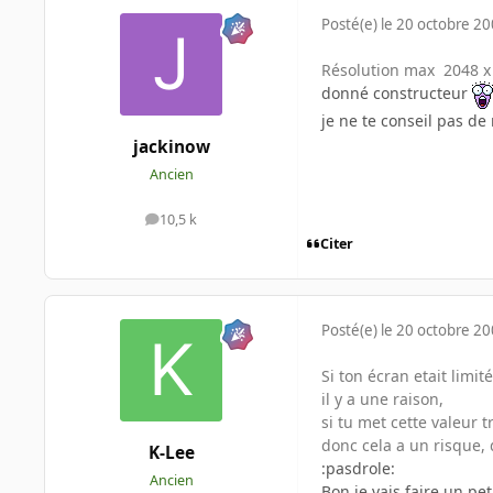
Posté(e)
le 20 octobre 2
Résolution max 2048 x 
donné constructeur
je ne te conseil pas d
jackinow
Ancien
10,5 k
messages
Citer
Posté(e)
le 20 octobre 2
Si ton écran etait limit
il y a une raison,
si tu met cette valeur 
donc cela a un risque,
K-Lee
:pasdrole:
Ancien
Bon je vais faire un pe