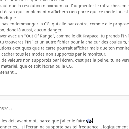
 haut que la résolution maximum ou d'augmenter le rafraichisseme
à l'écran qui simplement n'affichera rien parce que ce mode lui est 
thodique.
pas endommanger la CG, qui elle par contre, comme elle propose d
tion, donc là aussi, aucun danger.
uver avec un "Out Of Range", comme le dit Krapace, tu prends l'INF
 tu trouveras l'INF et un autre fichier pour la chaleur des couleurs
olutions exotiques que ta carte pourrait afficher mais que ton monite
 cacher tous les modes non supportés par le moniteur.
de valeurs non supportés par l'écran, c'est pas la peine, tu ne ver
atériel, que ce soit l'écran ou la CG.
ntenant...
005
20 a
é les doit avant moi.. parce que j'aller le faire
s conneries... si l'ecran ne supporte pas tel frequence... logiquemen