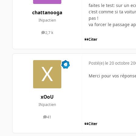
faites le test: sur un e
c'est comme si ta voitu
chattanooga
pas !
INpactien
va forcer le passage a
2,7 k
messages
Citer
Posté(e)
le 20 octobre 2
Merci pour vos réponse
xOoU
INpactien
41
messages
Citer