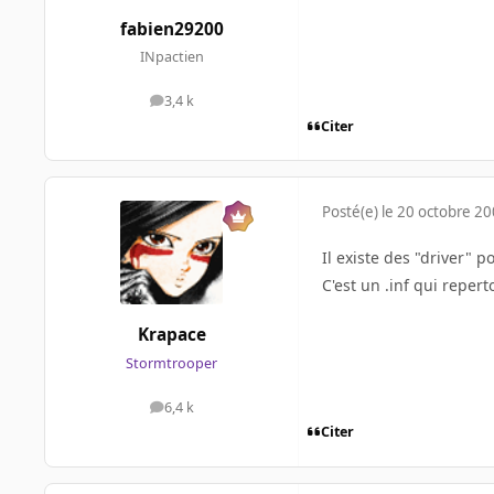
fabien29200
INpactien
3,4 k
messages
Citer
Posté(e)
le 20 octobre 2
Il existe des "driver" 
C'est un .inf qui reper
Krapace
Stormtrooper
6,4 k
messages
Citer