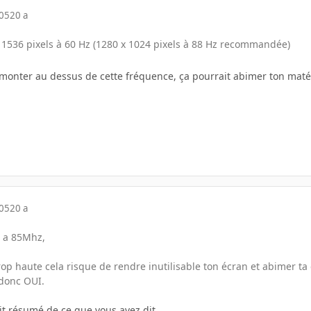
005
20 a
1536 pixels à 60 Hz (1280 x 1024 pixels à 88 Hz recommandée)
e monter au dessus de cette fréquence, ça pourrait abimer ton maté
005
20 a
é a 85Mhz,
trop haute cela risque de rendre inutilisable ton écran et abimer ta 
 donc OUI.
tit résumé de ce que vous avez dit.