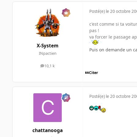
Posté(e)
le 20 octobre 2
c'est comme si ta voitu
pas !
va forcer le passage a
X-System
Puis on demande un cam
INpactien
10,1 k
messages
Citer
Posté(e)
le 20 octobre 2
chattanooga