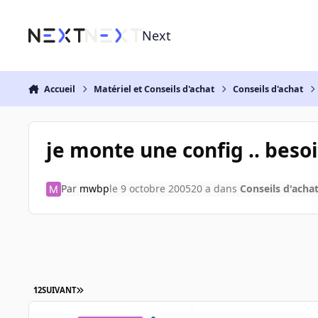
Aller au contenu
Next
Accueil
Matériel et Conseils d'achat
Conseils d'achat
je monte une config .. beso
Par
mwbp
le 9 octobre 2005
20 a
dans
Conseils d'acha
1
2
SUIVANT