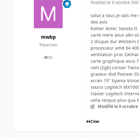
Posté(e)
le 9 octobre 200
salut a tous je vais me
des avis
boitier Antec Sonata II
carte mere asus a8n-sl
mwbp
2 disque dur Western D
INpactien
processeur amd 64 400
ventilation proc Zalm
55
messages
carte graphique asus 
ram (2gb) corsair Twin
graveur dvd Pioneer D
ecran 19'' Iiyama Visi
souris Logitech MX1000 f
clavier Logitech Intern
voila resque plus qua 
Modifié
le 9 octobre
Citer