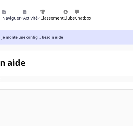
Naviguer
Activité
Classement
Clubs
Chatbox
je monte une config .. besoin aide
in aide
t