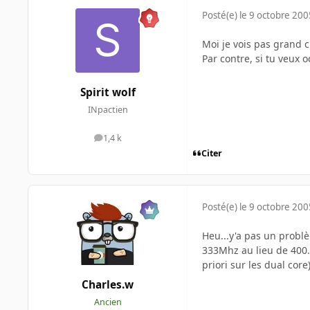
Posté(e)
le 9 octobre 200
Moi je vois pas grand ch
Par contre, si tu veux o
Spirit wolf
INpactien
1,4 k
messages
Citer
Posté(e)
le 9 octobre 200
Heu...y'a pas un probl
333Mhz au lieu de 400..
priori sur les dual core)
Charles.w
Ancien