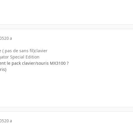
005
20 a
( pas de sans fil)clavier
ator Special Edition
nt le pack clavier/souris MX3100 ?
ris)
005
20 a