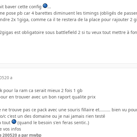
it baver cette config
...
 me pose pb car 4 barettes diminuent les timings (obligés de passer
ndre 2x 1giga, comme ca il te restera de la place pour rajouter 2 gi
 2gigas est obligatoire sous battlefield 2 si tu veux tout mettre à f
005
20 a
 pour la ram ca serait mieux 2 fois 1 gb
pour en trouver avec un bon raport qualite prix
ne trouve pas ce pack avec une souris fillaire et......... bien vu po
'o/c c'est un des domaine ou je nai jamais rien testé
a tout
(quand le besoin s'en feras sentir..)
e vos infos
e 2005
20 a
par mwbp