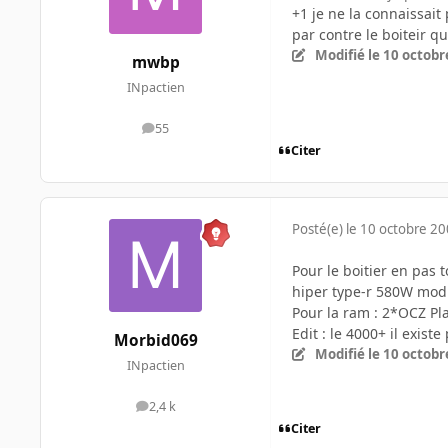
+1 je ne la connaissait
par contre le boiteir qu
Modifié
le 10 octobr
mwbp
INpactien
55
messages
Citer
Posté(e)
le 10 octobre 2
Pour le boitier en pas 
hiper type-r 580W mod
Pour la ram : 2*OCZ P
Edit : le 4000+ il exis
Morbid069
Modifié
le 10 octobr
INpactien
2,4 k
messages
Citer