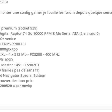
5
20 a
 monter une config gamer je fouille les forum depuis quelque semaine
i premium (socket 939)
igital Raptor 74 Go 10000 RPM 8 Mo Serial ATA (2 en raid 0)
0+ venice
an CNPS-7700-Cu
7800gtx top
x XL - 4 x 512 Mo - PC3200 - 400 MHz
VR-109D
on Master 1451 - LS902UT
ilaire ( pas de sans fil)
et Navigator Special Edition
trouver des bon prix
 2005
20 a
par mwbp