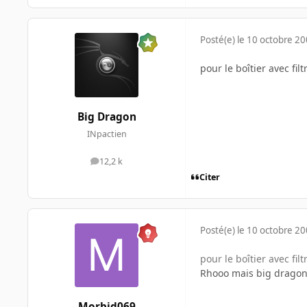
Posté(e)
le 10 octobre 2
pour le boîtier avec fil
Big Dragon
INpactien
12,2 k
messages
Citer
Posté(e)
le 10 octobre 2
pour le boîtier avec fil
Rhooo mais big dragon t
Morbid069