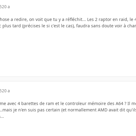
5
20 a
ose a redire, on voit que tu y a réfléchit... Les 2 raptor en raid, le 
c plus tard (précises le si c'est le cas), faudra sans doute voir à ch
5
20 a
ème avec 4 barettes de ram et le controleur mémoire des A64 ? Il m
.mais je n'en suis pas certain (et normallement AMD avait dit qu'il
...