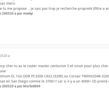
 pas merci
e tu me propose .. je sais pas trop je recherche propreté (filtre a air
e 2005
20 a
par mwbp
005
20 a
torp cher tu as le cooler master centurion 5 et sinon pour plus cher
ular
latinum EL 1Go DDR PC3200 CAS2 (320€) ou Corsair TWINX2048-3200
te pas en San Diego comme le 3700+? car si il y a un 4000+ SD prend 
e 2005
20 a
par Morbid069