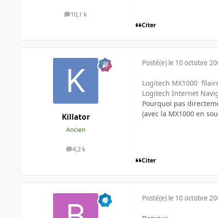
10,1 k
messages
Citer
Posté(e)
le 10 octobre 2
Logitech MX1000 filaire 
Logitech Internet Navig
Pourquoi pas directeme
(avec la MX1000 en sou
Killator
Ancien
4,2 k
messages
Citer
Posté(e)
le 10 octobre 2