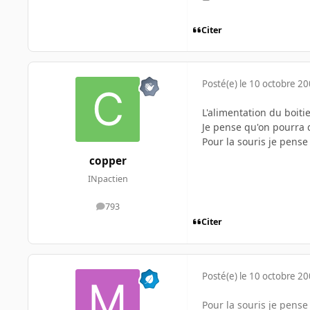
Citer
Posté(e)
le 10 octobre 2
L'alimentation du boitier
Je pense qu'on pourra 
Pour la souris je pense
copper
INpactien
793
messages
Citer
Posté(e)
le 10 octobre 2
Pour la souris je pense