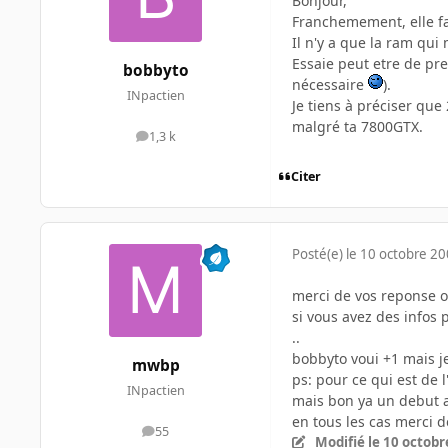
Bonjour,
Franchemement, elle fa
Il n'y a que la ram qui
Essaie peut etre de pre
bobbyto
nécessaire
).
INpactien
Je tiens à préciser que
malgré ta 7800GTX.
1,3 k
messages
Citer
Posté(e)
le 10 octobre 2
merci de vos reponse ok
si vous avez des infos 
..
bobbyto voui +1 mais je 
mwbp
ps: pour ce qui est de l
INpactien
mais bon ya un debut 
en tous les cas merci d
55
messages
Modifié
le 10 octobr