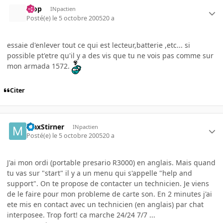
loop
INpactien
Posté(e)
le 5 octobre 2005
20 a
essaie d'enlever tout ce qui est lecteur,batterie ,etc... si
possible pt'etre qu'il y a des vis que tu ne vois pas comme sur
mon armada 1572.
Citer
MaxStirner
INpactien
Posté(e)
le 5 octobre 2005
20 a
J'ai mon ordi (portable presario R3000) en anglais. Mais quand
tu vas sur "start" il y a un menu qui s'appelle "help and
support". On te propose de contacter un technicien. Je viens
de le faire pour mon probleme de carte son. En 2 minutes j'ai
ete mis en contact avec un technicien (en anglais) par chat
interposee. Trop fort! ca marche 24/24 7/7 ...