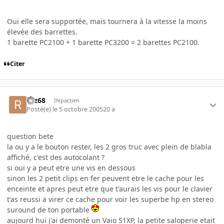
Oui elle sera supportée, mais tournera à la vitesse la moins
élevée des barrettes.
1 barette PC2100 + 1 barette PC3200 = 2 barettes PC2100.
Citer
rgz68
INpactien
Posté(e)
le 5 octobre 2005
20 a
question bete
la ou y a le bouton rester, les 2 gros truc avec plein de blabla
affiché, c'est des autocolant ?
si oui y a peut etre une vis en dessous
sinon les 2 petit clips en fer peuvent etre le cache pour les
enceinte et apres peut etre que t'aurais les vis pour le clavier
t'as reussi a virer ce cache pour voir les superbe hp en stereo
suround de ton portable
aujourd hui j'ai demonté un Vaio S1XP, la petite saloperie etait