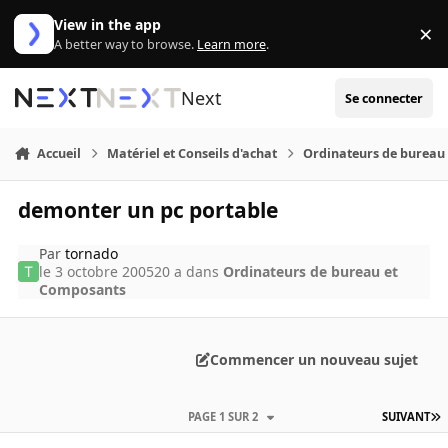
Aller au contenu
View in the app
×
Di
A better way to browse.
Learn more
.
Next
Se connecter
Accueil
Matériel et Conseils d'achat
Ordinateurs de bureau
demonter un pc portable
Par
tornado
le 3 octobre 2005
20 a
dans
Ordinateurs de bureau et
Composants
Commencer un nouveau sujet
PAGE 1 SUR 2
SUIVANT