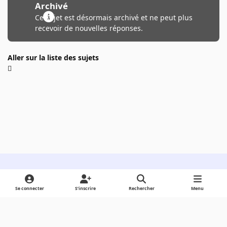
Archivé
Ce sujet est désormais archivé et ne peut plus
recevoir de nouvelles réponses.
Aller sur la liste des sujets
Light Mode
Dark Mode
System Preference
Se connecter
S’inscrire
Rechercher
Menu
Langue
Cookies
Powered by
Invision Community