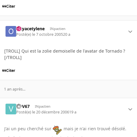
Citer
Oxyacetylene
INpactien
Posté(e)
le 7 octobre 2005
20 a
[TROLL] Qui est la zolie demoiselle de l'avatar de Tornado ?
[/TROLL]
Citer
1 an après...
VDV67
INpactien
Posté(e)
le 20 décembre 2006
19 a
J'ai un peu cherché sur
mais je n'ai rien trouvé désolé.