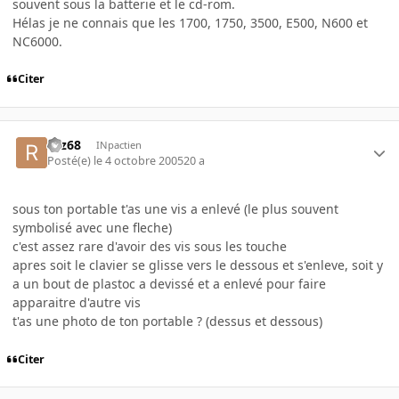
souvent sous la batterie et le cd-rom.
Hélas je ne connais que les 1700, 1750, 3500, E500, N600 et
NC6000.
Citer
rgz68
INpactien
Posté(e)
le 4 octobre 2005
20 a
sous ton portable t'as une vis a enlevé (le plus souvent
symbolisé avec une fleche)
c'est assez rare d'avoir des vis sous les touche
apres soit le clavier se glisse vers le dessous et s'enleve, soit y
a un bout de plastoc a devissé et a enlevé pour faire
apparaitre d'autre vis
t'as une photo de ton portable ? (dessus et dessous)
Citer