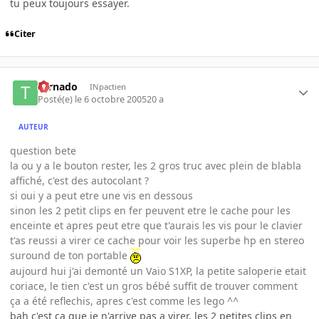
tu peux toujours essayer.
Citer
tornado
INpactien
Posté(e)
le 6 octobre 2005
20 a
AUTEUR
question bete
la ou y a le bouton rester, les 2 gros truc avec plein de blabla
affiché, c'est des autocolant ?
si oui y a peut etre une vis en dessous
sinon les 2 petit clips en fer peuvent etre le cache pour les
enceinte et apres peut etre que t'aurais les vis pour le clavier
t'as reussi a virer ce cache pour voir les superbe hp en stereo
suround de ton portable
aujourd hui j'ai demonté un Vaio S1XP, la petite saloperie etait
coriace, le tien c'est un gros bébé suffit de trouver comment
ça a été reflechis, apres c'est comme les lego ^^
bah c'est ca que je n'arrive pas a virer, les 2 petites clips en