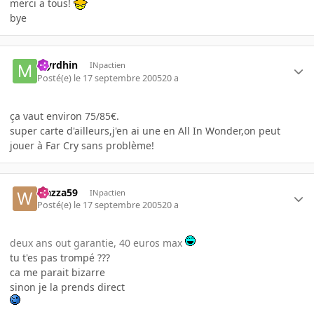
merci a tous!
bye
Myrdhin
INpactien
Posté(e)
le 17 septembre 2005
20 a
ça vaut environ 75/85€.
super carte d'ailleurs,j'en ai une en All In Wonder,on peut
jouer à Far Cry sans problème!
wazza59
INpactien
Posté(e)
le 17 septembre 2005
20 a
deux ans out garantie, 40 euros max
tu t'es pas trompé ???
ca me parait bizarre
sinon je la prends direct