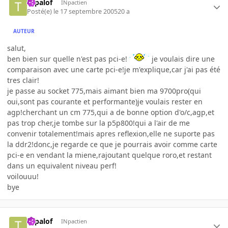
topalof
INpactien
Posté(e)
le 17 septembre 2005
20 a
AUTEUR
salut,
ben bien sur quelle n'est pas pci-e!
je voulais dire une
comparaison avec une carte pci-e!je m'explique,car j'ai pas été
tres clair!
je passe au socket 775,mais aimant bien ma 9700pro(qui
oui,sont pas courante et performante)je voulais rester en
agp!cherchant un cm 775,qui a de bonne option d'o/c,agp,et
pas trop cher,je tombe sur la p5p800!qui a l'air de me
convenir totalement!mais apres reflexion,elle ne suporte pas
la ddr2!donc,je regarde ce que je pourrais avoir comme carte
pci-e en vendant la miene,rajoutant quelque roro,et restant
dans un equivalent niveau perf!
voilouuu!
bye
topalof
INpactien