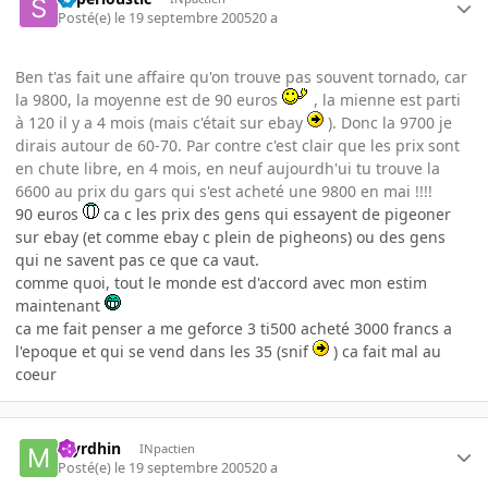
Posté(e)
le 19 septembre 2005
20 a
Ben t'as fait une affaire qu'on trouve pas souvent tornado, car
la 9800, la moyenne est de 90 euros
, la mienne est parti
à 120 il y a 4 mois (mais c'était sur ebay
). Donc la 9700 je
dirais autour de 60-70. Par contre c'est clair que les prix sont
en chute libre, en 4 mois, en neuf aujourdh'ui tu trouve la
6600 au prix du gars qui s'est acheté une 9800 en mai !!!!
90 euros
ca c les prix des gens qui essayent de pigeoner
sur ebay (et comme ebay c plein de pigheons) ou des gens
qui ne savent pas ce que ca vaut.
comme quoi, tout le monde est d'accord avec mon estim
maintenant
ca me fait penser a me geforce 3 ti500 acheté 3000 francs a
l'epoque et qui se vend dans les 35 (snif
) ca fait mal au
coeur
Myrdhin
INpactien
Posté(e)
le 19 septembre 2005
20 a