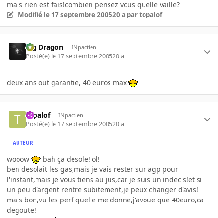
mais rien est fais!combien pensez vous quelle vaille?
Modifié
le 17 septembre 2005
20 a
par topalof
Big Dragon
INpactien
Posté(e)
le 17 septembre 2005
20 a
deux ans out garantie, 40 euros max
topalof
INpactien
Posté(e)
le 17 septembre 2005
20 a
AUTEUR
wooow
bah ça desole!lol!
ben desolait les gas,mais je vais rester sur agp pour
l'instant,mais je vous tiens au jus,car je suis un indecis!et si
un peu d'argent rentre subitement,je peux changer d'avis!
mais bon,vu les perf quelle me donne,j'avoue que 40euro,ca
degoute!