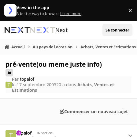
Aller au contenu
View in the app
×
Di
A better way to browse.
Learn more
.
Next
Se connecter
Accueil
Au pays de l'occasion
Achats, Ventes et Estimations
pré-vente(ou meme juste info)
Par
topalof
le 17 septembre 2005
20 a
dans
Achats, Ventes et
Estimations
Commencer un nouveau sujet
topalof
INpactien