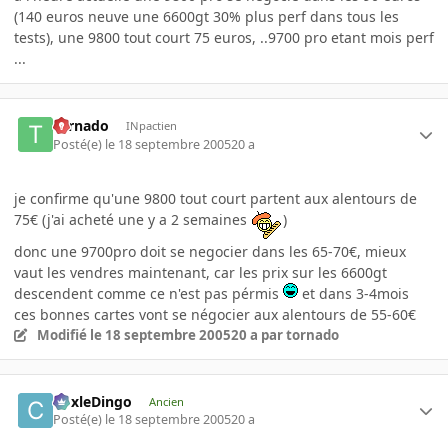
(140 euros neuve une 6600gt 30% plus perf dans tous les
tests), une 9800 tout court 75 euros, ..9700 pro etant mois perf
...
tornado
INpactien
Posté(e)
le 18 septembre 2005
20 a
je confirme qu'une 9800 tout court partent aux alentours de
75€ (j'ai acheté une y a 2 semaines
)
donc une 9700pro doit se negocier dans les 65-70€, mieux
vaut les vendres maintenant, car les prix sur les 6600gt
descendent comme ce n'est pas pérmis
et dans 3-4mois
ces bonnes cartes vont se négocier aux alentours de 55-60€
Modifié
le 18 septembre 2005
20 a
par tornado
CoxleDingo
Ancien
Posté(e)
le 18 septembre 2005
20 a