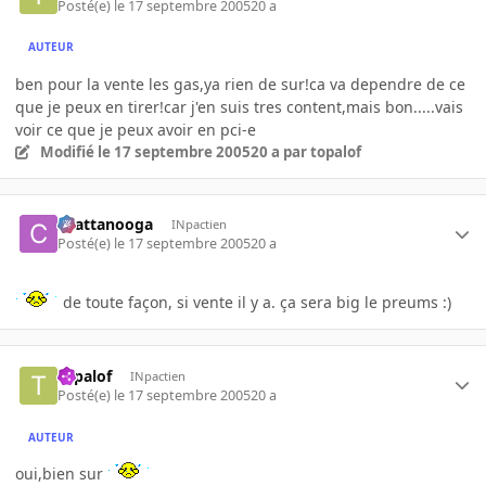
Posté(e)
le 17 septembre 2005
20 a
AUTEUR
ben pour la vente les gas,ya rien de sur!ca va dependre de ce
que je peux en tirer!car j'en suis tres content,mais bon.....vais
voir ce que je peux avoir en pci-e
Modifié
le 17 septembre 2005
20 a
par topalof
chattanooga
INpactien
Posté(e)
le 17 septembre 2005
20 a
de toute façon, si vente il y a. ça sera big le preums :)
topalof
INpactien
Posté(e)
le 17 septembre 2005
20 a
AUTEUR
oui,bien sur