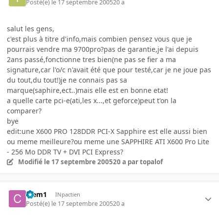
Posté(e)
le 17 septembre 2005
20 a
salut les gens,
c'est plus à titre d'info,mais combien pensez vous que je
pourrais vendre ma 9700pro?pas de garantie,je l'ai depuis
2ans passé,fonctionne tres bien(ne pas se fier a ma
signature,car l'o/c n'avait été que pour testé,car je ne joue pas
du tout,du tout!)je ne connais pas sa
marque(saphire,ect..)mais elle est en bonne etat!
a quelle carte pci-e(ati,les x...,et geforce)peut t'on la
comparer?
bye
edit:une X600 PRO 128DDR PCI-X Sapphire est elle aussi bien
ou meme meilleure?ou meme une SAPPHIRE ATI X600 Pro Lite
- 256 Mo DDR TV + DVI PCI Express?
Modifié
le 17 septembre 2005
20 a
par topalof
Clem1
INpactien
Posté(e)
le 17 septembre 2005
20 a