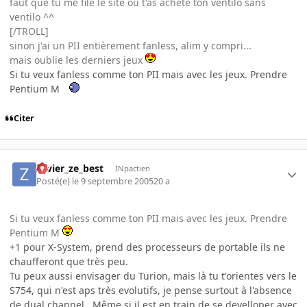
faut que tu me file le site où t'as acheté ton ventilo sans
ventilo ^^
[/TROLL]
sinon j'ai un PII entièrement fanless, alim y compri...
mais oublie les derniers jeux
Si tu veux fanless comme ton PII mais avec les jeux. Prendre
Pentium M
Citer
zavier_ze_best
INpactien
Posté(e)
le 9 septembre 2005
20 a
Si tu veux fanless comme ton PII mais avec les jeux. Prendre
Pentium M
+1 pour X-System, prend des processeurs de portable ils ne
chaufferont que très peu.
Tu peux aussi envisager du Turion, mais là tu t'orientes vers le
S754, qui n'est aps très evolutifs, je pense surtout à l'absence
de dual channel...Même si il est en train de se develloper avec