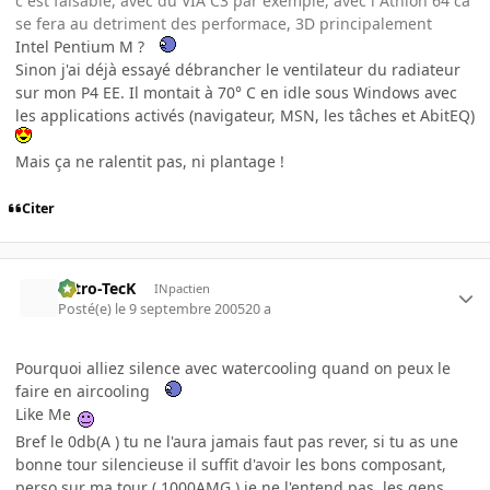
c est faisable, avec du VIA C3 par exemple, avec l Athlon 64 ca
se fera au detriment des performace, 3D principalement
Intel Pentium M ?
Sinon j'ai déjà essayé débrancher le ventilateur du radiateur
sur mon P4 EE. Il montait à 70° C en idle sous Windows avec
les applications activés (navigateur, MSN, les tâches et AbitEQ)
Mais ça ne ralentit pas, ni plantage !
Citer
Nitro-TecK
INpactien
Posté(e)
le 9 septembre 2005
20 a
Pourquoi alliez silence avec watercooling quand on peux le
faire en aircooling
Like Me
Bref le 0db(A ) tu ne l'aura jamais faut pas rever, si tu as une
bonne tour silencieuse il suffit d'avoir les bons composant,
perso sur ma tour ( 1000AMG ) je ne l'entend pas, les gens