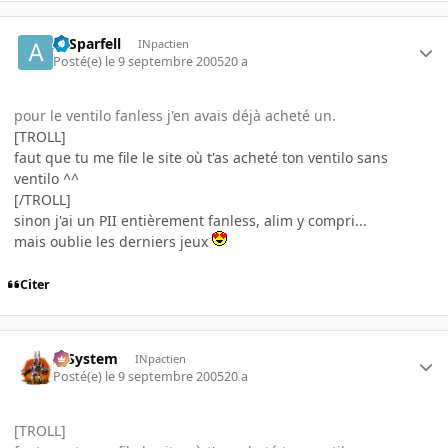
ArSparfell
INpactien
Posté(e)
le 9 septembre 2005
20 a
pour le ventilo fanless j'en avais déjà acheté un.
[TROLL]
faut que tu me file le site où t'as acheté ton ventilo sans
ventilo ^^
[/TROLL]
sinon j'ai un PII entièrement fanless, alim y compri...
mais oublie les derniers jeux
Citer
X-System
INpactien
Posté(e)
le 9 septembre 2005
20 a
[TROLL]