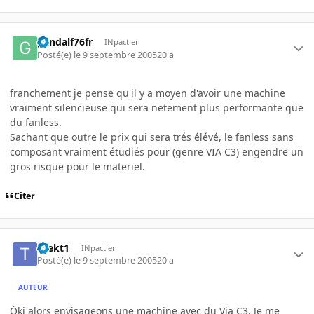
gandalf76fr
INpactien
Posté(e)
le 9 septembre 2005
20 a
franchement je pense qu'il y a moyen d'avoir une machine
vraiment silencieuse qui sera netement plus performante que
du fanless.
Sachant que outre le prix qui sera trés élévé, le fanless sans
composant vraiment étudiés pour (genre VIA C3) engendre un
gros risque pour le materiel.
Citer
thekt1
INpactien
Posté(e)
le 9 septembre 2005
20 a
AUTEUR
Òki alors envisageons une machine avec du Via C3. Je me