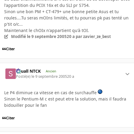
l'appartition du PCIX 16x et du SLI pr S754.
Sinon une bon PM + CT-479+ une bonne petite Asus et tu
roules....Tu seras mOIns limités, et tu pourras pk pas tenté un
p'tit o/c...
Maintenant le chOIx n'appartient qu'à tOI.
Modifié
le 9 septembre 2005
20 a
par zavier_ze_best
Citer
Squall NTCK
Ancien
Posté(e)
le 9 septembre 2005
20 a
Le P4 diminue ca vitesse en cas de surchauffe
Sinon le Pentium-M c est peut etre la solution, mais il faudra
bidouiller pour le fan
Citer