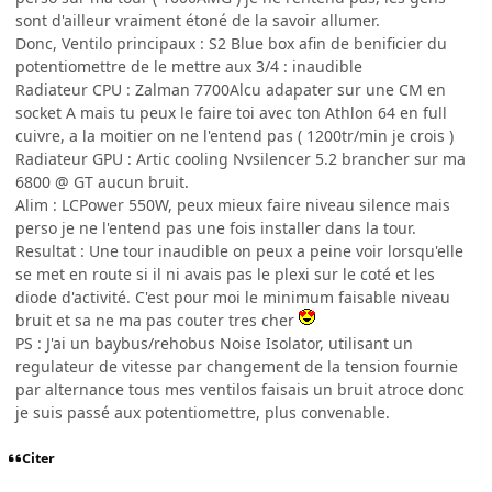
sont d'ailleur vraiment étoné de la savoir allumer.
Donc, Ventilo principaux : S2 Blue box afin de benificier du
potentiomettre de le mettre aux 3/4 : inaudible
Radiateur CPU : Zalman 7700Alcu adapater sur une CM en
socket A mais tu peux le faire toi avec ton Athlon 64 en full
cuivre, a la moitier on ne l'entend pas ( 1200tr/min je crois )
Radiateur GPU : Artic cooling Nvsilencer 5.2 brancher sur ma
6800 @ GT aucun bruit.
Alim : LCPower 550W, peux mieux faire niveau silence mais
perso je ne l'entend pas une fois installer dans la tour.
Resultat : Une tour inaudible on peux a peine voir lorsqu'elle
se met en route si il ni avais pas le plexi sur le coté et les
diode d'activité. C'est pour moi le minimum faisable niveau
bruit et sa ne ma pas couter tres cher
PS : J'ai un baybus/rehobus Noise Isolator, utilisant un
regulateur de vitesse par changement de la tension fournie
par alternance tous mes ventilos faisais un bruit atroce donc
je suis passé aux potentiomettre, plus convenable.
Citer