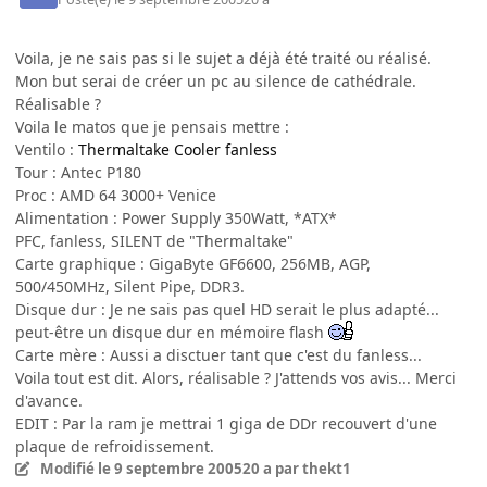
Voila, je ne sais pas si le sujet a déjà été traité ou réalisé.
Mon but serai de créer un pc au silence de cathédrale.
Réalisable ?
Voila le matos que je pensais mettre :
Ventilo :
Thermaltake Cooler fanless
Tour : Antec P180
Proc : AMD 64 3000+ Venice
Alimentation : Power Supply 350Watt, *ATX*
PFC, fanless, SILENT de "Thermaltake"
Carte graphique : GigaByte GF6600, 256MB, AGP,
500/450MHz, Silent Pipe, DDR3.
Disque dur : Je ne sais pas quel HD serait le plus adapté...
peut-être un disque dur en mémoire flash
Carte mère : Aussi a disctuer tant que c'est du fanless...
Voila tout est dit. Alors, réalisable ? J'attends vos avis... Merci
d'avance.
EDIT : Par la ram je mettrai 1 giga de DDr recouvert d'une
plaque de refroidissement.
Modifié
le 9 septembre 2005
20 a
par thekt1