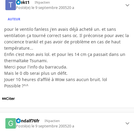
thekt1
INpactien
Posté(e)
le 9 septembre 2005
20 a
AUTEUR
pour le ventilo fanless j'en avais déjà acheté un. et sans
ventilation ça tourné correct sans oc. Il préconise pour avec la
concience trankil et pas avoir de problème en cas de haut
température...
Enfin c'est mon avis lol. et pour les 14 cm ça passait dans un
thermaltake Tsunami.
Merci pour l'info du barracuda.
Mais le 0 db serai plus un défit.
Jouer 10 heures d'affilé à Wow sans aucun bruit. lol
Possible ?^^
Citer
gandalf76fr
INpactien
Posté(e)
le 9 septembre 2005
20 a