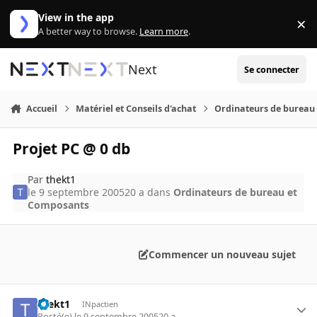
Aller au contenu
View in the app
×
Di
A better way to browse.
Learn more
.
Next
Se connecter
Accueil
Matériel et Conseils d'achat
Ordinateurs de bureau
Projet PC @ 0 db
Par
thekt1
le 9 septembre 2005
20 a
dans
Ordinateurs de bureau et
Composants
Commencer un nouveau sujet
thekt1
INpactien
Posté(e)
le 9 septembre 2005
20 a