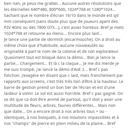
ben nan, je peux me gratter... Aucune autres résolutions que
les éternelles 640*480, 800*600, 1024*768 et 1280*1024...
Sachant que le nombre d'écran 16/10 dans le monde est qd
mm conséquent (sans doute plus que de joueurs ayant des
P.IV 4GHz ou des 7800 GTX...), c'est assez honteux. Bref je mets
1024*768 et retourne au menu... Encore plus laid...
Je lance une partie de skirmish (escarmouche). On a droit au
même choix que d'habitude, aucune nouveautés ou
originalité à part le nom de la colonie et de son explorateur.
Quasiment tout est bloqué dans la démo... Bon je lance la
partie... Chargement... Et là c la claque... Je me dis merde je
me suis trompé, j'ai lancé la démo d'AoE 2... Bref c pas
folichon. J'exagère en disant que c laid, mais franchement par
rapports aux screens, c'est très très loin d'être à la hauteur. La
barre de gestion prend un bon tier de l'écran et est d'une
laideur à vomir. Le sol est aussi horrible. Bref c pas gagné. On
se dit que ca doit être animé de partout, qu'il doit y avoir une
multitude de fleurs, arbres, faunes différentes... Mais non
que dalle... On a encore droit à nos arbres tous + ou -
identiques, à nos bosquets, à nos moutons impassibles et à
nos "champs" de pierre en plein milieu de la plaine... Bref