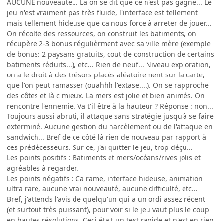
AUCUNE nouveauté... Là on se dit que ce n'est pas gagné... Le
jeu n'est vraiment pas très fluide, l'interface est tellement
mais tellement hideuse que ca nous force à arreter de jouer...
On récolte des ressources, on construit les batiments, on
récupère 2-3 bonus régulièrment avec sa ville mère (exemple
de bonus: 2 paysans gratuits, cout de construction de certains
batiments réduits...), etc... Rien de neuf... Niveau exploration,
on a le droit à des trésors placés aléatoirement sur la carte,
que l'on peut ramasser (ouahhh l'extase....). On se rapproche
des côtes et là c mieux. La mers est jolie et bien animés. On
rencontre l'ennemie. Va t'il être à la hauteur ? Réponse : non...
Toujours aussi abruti, il attaque sans stratégie jusqu'à se faire
exterminé. Aucune gestion du harcèlement ou de l'attaque en
sandwich... Bref de ce côté là rien de nouveau par rapport à
ces prédécesseurs. Sur ce, j'ai quitter le jeu, trop déçu...
Les points positifs : Batiments et mers/océans/rives jolis et
agréables à regarder.
Les points négatifs : Ca rame, interface hideuse, animation
ultra rare, aucune vrai nouveauté, aucune difficulté, etc...
Bref, j'attends l'avis de quelqu'un qui a un ordi assez récent
(et surtout très puissant), pour voir si le jeu vaut plus le coup
en hautes résolutions. Ceci était un test rapide et n'est en rien