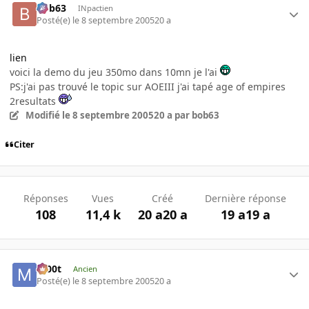
bob63
INpactien
Posté(e)
le 8 septembre 2005
20 a
lien
voici la demo du jeu 350mo dans 10mn je l'ai
PS:j'ai pas trouvé le topic sur AOEIII j'ai tapé age of empires
2resultats
Modifié
le 8 septembre 2005
20 a
par bob63
Citer
Réponses
Vues
Créé
Dernière réponse
108
11,4 k
20 a
20 a
19 a
19 a
m00t
Ancien
Posté(e)
le 8 septembre 2005
20 a