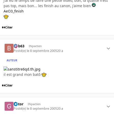
J'ai eu le temps de faire une petite video, bon, la qualité n'est
pas top, mais bon... les finish au canon, j'aime bien
AeO3_finish
Citer
bob63
INpactien
Posté(e)
le 8 septembre 2005
20 a
AUTEUR
il est grand mon batô
Citer
Gator
INpactien
Posté(e)
le 8 septembre 2005
20 a