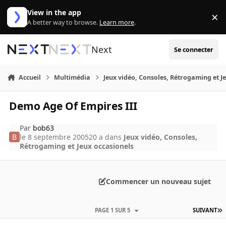
Aller au contenu
View in the app
×
Di
A better way to browse.
Learn more
.
Next
Se connecter
Accueil
Multimédia
Jeux vidéo, Consoles, Rétrogaming et J
Demo Age Of Empires III
Par
bob63
le 8 septembre 2005
20 a
dans
Jeux vidéo, Consoles,
Rétrogaming et Jeux occasionels
Commencer un nouveau sujet
PAGE 1 SUR 5
SUIVANT