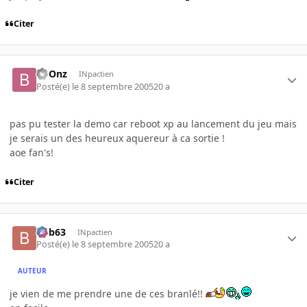
Citer
boOnz
INpactien
Posté(e)
le 8 septembre 2005
20 a
pas pu tester la demo car reboot xp au lancement du jeu mais
je serais un des heureux aquereur à ca sortie !
aoe fan's!
Citer
bob63
INpactien
Posté(e)
le 8 septembre 2005
20 a
AUTEUR
je vien de me prendre une de ces branlé!!