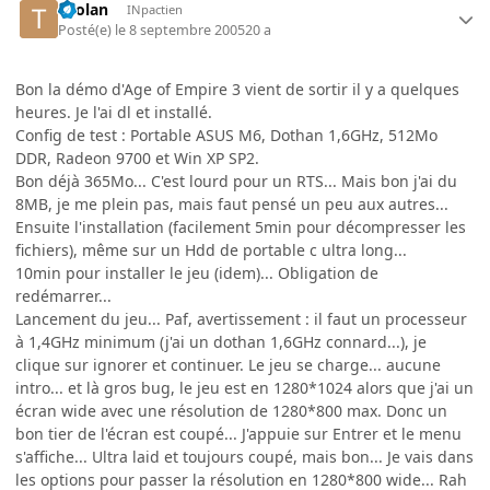
Tyolan
INpactien
Posté(e)
le 8 septembre 2005
20 a
Bon la démo d'Age of Empire 3 vient de sortir il y a quelques
heures. Je l'ai dl et installé.
Config de test : Portable ASUS M6, Dothan 1,6GHz, 512Mo
DDR, Radeon 9700 et Win XP SP2.
Bon déjà 365Mo... C'est lourd pour un RTS... Mais bon j'ai du
8MB, je me plein pas, mais faut pensé un peu aux autres...
Ensuite l'installation (facilement 5min pour décompresser les
fichiers), même sur un Hdd de portable c ultra long...
10min pour installer le jeu (idem)... Obligation de
redémarrer...
Lancement du jeu... Paf, avertissement : il faut un processeur
à 1,4GHz minimum (j'ai un dothan 1,6GHz connard...), je
clique sur ignorer et continuer. Le jeu se charge... aucune
intro... et là gros bug, le jeu est en 1280*1024 alors que j'ai un
écran wide avec une résolution de 1280*800 max. Donc un
bon tier de l'écran est coupé... J'appuie sur Entrer et le menu
s'affiche... Ultra laid et toujours coupé, mais bon... Je vais dans
les options pour passer la résolution en 1280*800 wide... Rah