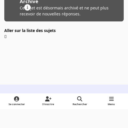
Archivé
Ce sujet est désormais archivé et ne peut plus
recevoir de nouvelles réponses.
Aller sur la liste des sujets
Light Mode
Dark Mode
System Preference
Se connecter
S’inscrire
Rechercher
Menu
Langue
Cookies
Powered by
Invision Community