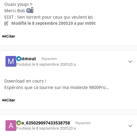
Ouais youpi !!
Merci Bob
EDIT : lien torrent pour ceux qui veulent
ici
Modifié
le 8 septembre 2005
20 a
par m00t
Citer
Matmout
INpactien
Posté(e)
le 8 septembre 2005
20 a
Download en cours !
Espérons que ca tourne sur ma modeste 9800Pro...
Citer
ano_635029097433538758
INpactien
Posté(e)
le 8 septembre 2005
20 a