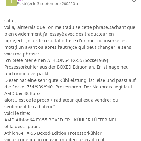
Posté(e)
le 3 septembre 2005
20 a
salut,
voila,j'aimerais que l'on me traduise cette phrase.sachant que
bien evidemment,j'ai essayé avec des traducteur en
ligne,ect...,mais le resultat differe d'un mot ou inverse les
mots(l'un avant ou apres l'autre)ce qui peut changer le sens!
voici ma phrase:
Ich biete hier einen ATHLON64 FX-55 (Sockel 939)
Prozessorkühler aus der BOXED Edition an. Er ist nagelneu
und originalverpackt.
Dieser hat eine sehr gute Kühlleistung, ist leise und passt auf
die Sockel 754/939/940- Prozessoren! Der Neupreis liegt laut
AMD bei 48 Euro
alors...est ce le proco + radiateur qui est a vendre? ou
seulement le radiateur?
voici le titre:
AMD Athlon64 FX-55 BOXED CPU KÜHLER LÜFTER NEU
et la description:
Athlon64 FX-55 Boxed-Edition Prozessorkühler
voila,si quelqu'un pouvait m'aider,ça serait cool