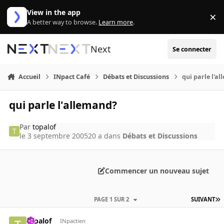
Aller au contenu
View in the app
×
Di
A better way to browse.
Learn more
.
Next
Se connecter
Accueil
INpact Café
Débats et Discussions
qui parle l'a
qui parle l'allemand?
Par
topalof
le 3 septembre 2005
20 a
dans
Débats et Discussions
Commencer un nouveau sujet
PAGE 1 SUR 2
SUIVANT
topalof
INpactien