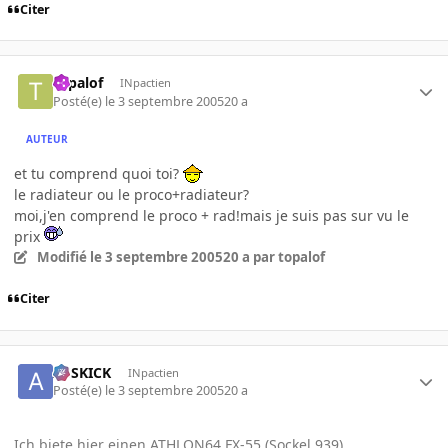
Citer
topalof
INpactien
Posté(e)
le 3 septembre 2005
20 a
AUTEUR
et tu comprend quoi toi?
le radiateur ou le proco+radiateur?
moi,j'en comprend le proco + rad!mais je suis pas sur vu le
prix
Modifié
le 3 septembre 2005
20 a
par topalof
Citer
ASSKICK
INpactien
Posté(e)
le 3 septembre 2005
20 a
Ich biete hier einen ATHLON64 FX-55 (Sockel 939)