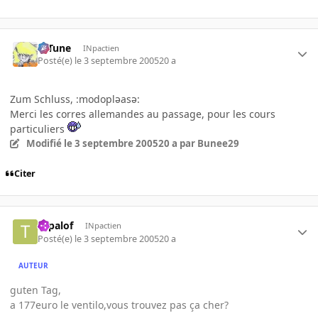
D-Tune
INpactien
Posté(e)
le 3 septembre 2005
20 a
Zum Schluss, :modoplәasә:
Merci les corres allemandes au passage, pour les cours
particuliers
Modifié
le 3 septembre 2005
20 a
par Bunee29
Citer
topalof
INpactien
Posté(e)
le 3 septembre 2005
20 a
AUTEUR
guten Tag,
a 177euro le ventilo,vous trouvez pas ça cher?