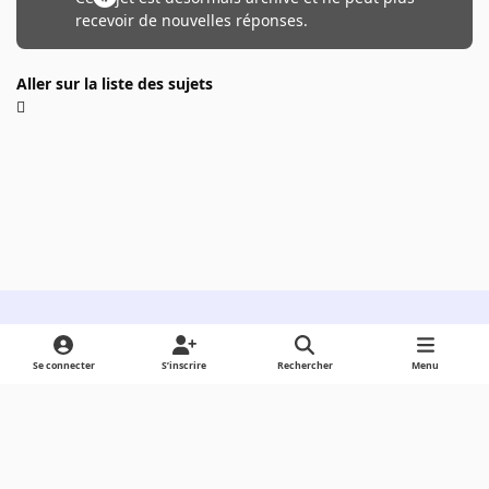
recevoir de nouvelles réponses.
Aller sur la liste des sujets
Light Mode
Dark Mode
System Preference
Se connecter
S’inscrire
Rechercher
Menu
Langue
Cookies
Powered by
Invision Community