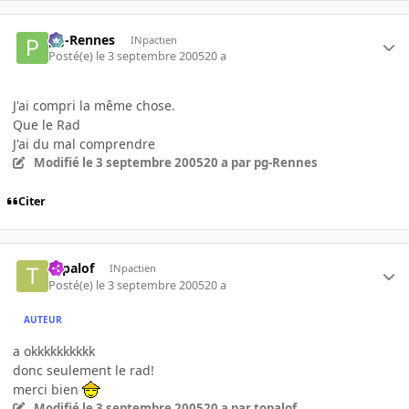
pg-Rennes
INpactien
Posté(e)
le 3 septembre 2005
20 a
J'ai compri la même chose.
Que le Rad
J'ai du mal comprendre
Modifié
le 3 septembre 2005
20 a
par pg-Rennes
Citer
topalof
INpactien
Posté(e)
le 3 septembre 2005
20 a
AUTEUR
a okkkkkkkkkk
donc seulement le rad!
merci bien
Modifié
le 3 septembre 2005
20 a
par topalof