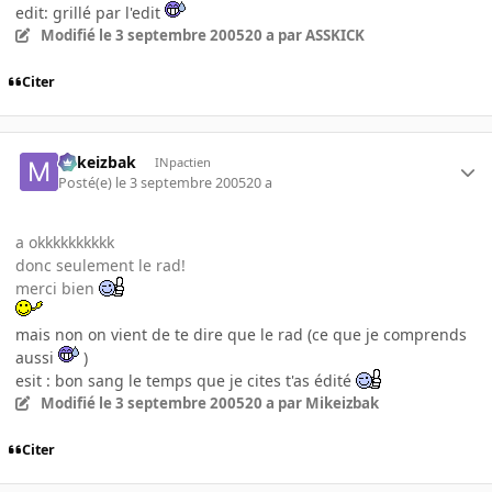
edit: grillé par l'edit
Modifié
le 3 septembre 2005
20 a
par ASSKICK
Citer
Mikeizbak
INpactien
Posté(e)
le 3 septembre 2005
20 a
a okkkkkkkkkk
donc seulement le rad!
merci bien
mais non on vient de te dire que le rad (ce que je comprends
aussi
)
esit : bon sang le temps que je cites t'as édité
Modifié
le 3 septembre 2005
20 a
par Mikeizbak
Citer