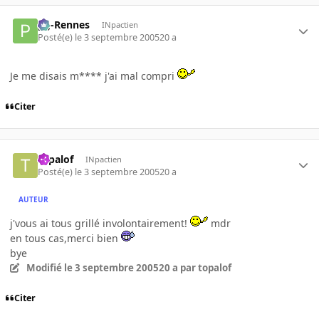
pg-Rennes
INpactien
Posté(e)
le 3 septembre 2005
20 a
Je me disais m**** j'ai mal compri
Citer
topalof
INpactien
Posté(e)
le 3 septembre 2005
20 a
AUTEUR
j'vous ai tous grillé involontairement!
mdr
en tous cas,merci bien
bye
Modifié
le 3 septembre 2005
20 a
par topalof
Citer