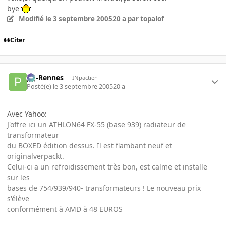
bye
Modifié
le 3 septembre 2005
20 a
par topalof
Citer
pg-Rennes
INpactien
Posté(e)
le 3 septembre 2005
20 a
Avec Yahoo:
J'offre ici un ATHLON64 FX-55 (base 939) radiateur de
transformateur
du BOXED édition dessus. Il est flambant neuf et
originalverpackt.
Celui-ci a un refroidissement très bon, est calme et installe
sur les
bases de 754/939/940- transformateurs ! Le nouveau prix
s'élève
conformément à AMD à 48 EUROS