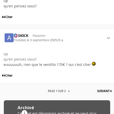
up
qu'en pensez vous?
Citer
ASSKICK
INpactien
Posté(e)
le 3 septembre 2005
20 a
up
qu'en pensez vous?
euuuuuuh, rien que le ventillo 170€ ? oui c'est cher
Citer
PAGE 1 SUR 2
SUIVANT
Archivé
Ce sujet est désormais archivé et ne peut plus